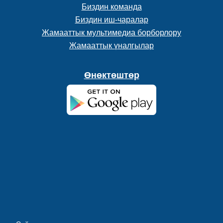
Биздин команда
Биздин иш-чаралар
Жамааттык мультимедиа борборлору
Жамааттык үналгылар
Өнөктөштөр