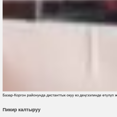
Базар-Коргон районунда дистанттык окуу өз деңгээлинде өтүлүп 
Пикир калтыруу