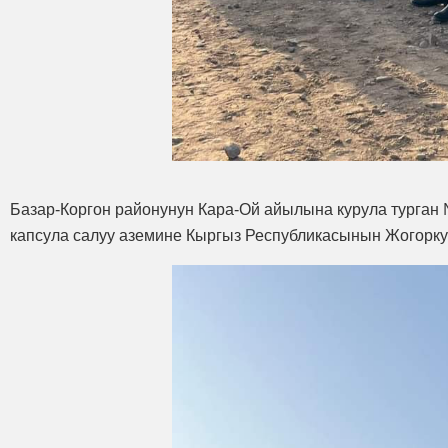
Базар-Коргон районунун Кара-Ой айылына курула турга
капсула салуу аземине Кыргыз Республикасынын Жогорк