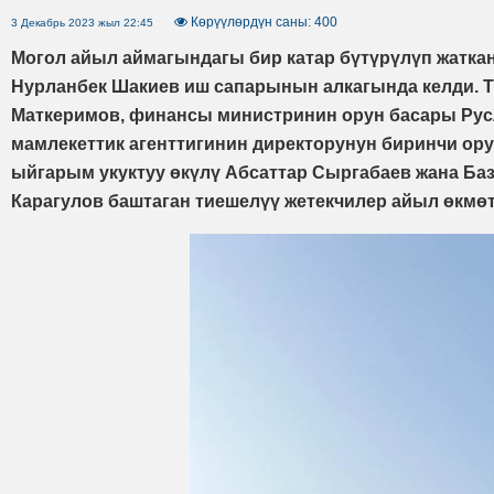
Көрүүлөрдүн саны: 400
3 Декабрь 2023 жыл 22:45
Могол айыл аймагындагы бир катар бүтүрүлүп жатка
Нурланбек Шакиев иш сапарынын алкагында келди. Т
Маткеримов, финансы министринин орун басары Русл
мамлекеттик агенттигинин директорунун биринчи ор
ыйгарым укуктуу өкүлү Абсаттар Сыргабаев жана Ба
Карагулов баштаган тиешелүү жетекчилер айыл өкмө