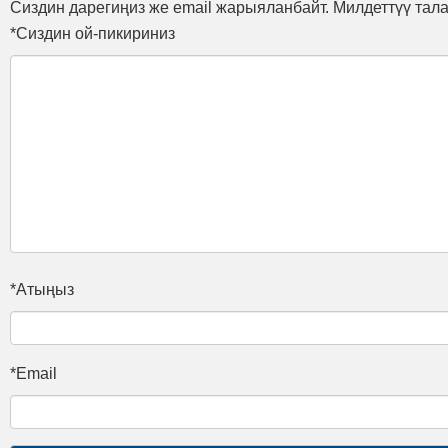
Сиздин дарегиңиз же email жарыяланбайт. Милдеттүү тал
*Сиздин ой-пикириниз
*Атыңыз
*Email