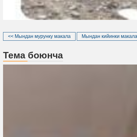
<< Мындан мурунку макала
Мындан кийинки макала
Тема боюнча