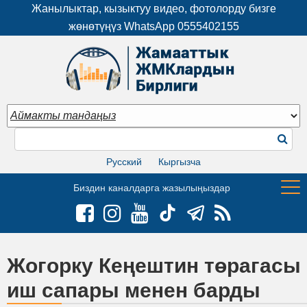
Жанылыктар, кызыктуу видео, фотолорду бизге
жөнөтүңүз WhatsApp
0555402155
Русский
Кыргызча
Биздин каналдарга жазылыңыздар
Жогорку Кеңештин төрагасы
иш сапары менен барды