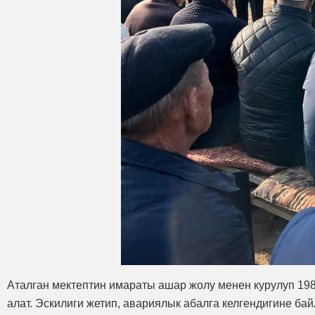
Аталган мектептин имараты ашар жолу менен курулуп 198
алат. Эскилиги жетип, авариялык абалга келгендигине ба