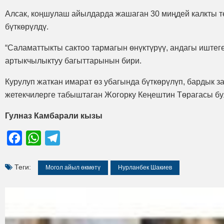
Алсак, коңшулаш айылдарда жашаган 30 миңдей калкты 
бүткөрүлдү.
“Саламаттыкты сактоо тармагын өнүктүрүү, андагы иштеге
артыкчылыктуу багыттарынын бири.
Курулуп жаткан имарат өз убагында бүткөрүлүп, бардык
жетекчилерге табыштаган Жогорку Кеңештин Төрагасы бу
Гулназ Камбарали кызы
Facebook
WhatsApp
Telegram
Теги:
Могол айыл өкмөтү
Нурланбек Шакиев