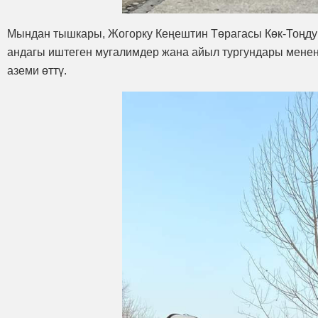
Мындан тышкары, Жогорку Кеңештин Төрагасы Көк-Тоңд
андагы иштеген мугалимдер жана айыл тургундары менен 
аземи өттү.