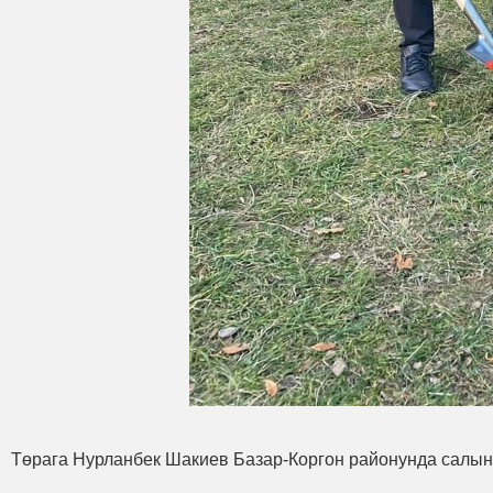
Төрага Нурланбек Шакиев Базар-Коргон районунда салы