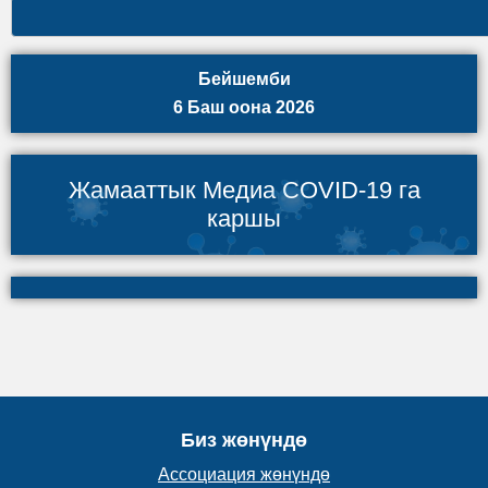
Бейшемби
6 Баш оона 2026
Жамааттык Медиа COVID-19 га
каршы
Биз жөнүндө
Ассоциация жөнүндө