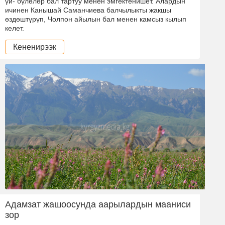
үй- бүлөлөр бал тартуу менен эмгектенишет. Алардын
ичинен Канышай Саманчиева балчылыкты жакшы
өздөштүрүп, Чолпон айылын бал менен камсыз кылып
келет.
Кененирээк
Адамзат жашоосунда аарылардын мааниси
зор