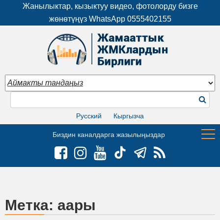
Жанылыктар, кызыктуу видео, фотолорду бизге
жөнөтүңүз WhatsApp
0555402155
Русский
Кыргызча
Биздин каналдарга жазылыңыздар
Метка:
аары