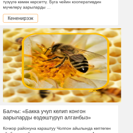
түзүүгө көмөк көрсөттү. Буга чейин кооперативдин
мүчөлөрү аарыларды …
Кененирээк
Балчы: «Бакка учуп келип конгон
аарыларды өздөштүрүп алганбыз»
Кочкор районуна караштуу Чолпон айылында көптөгөн