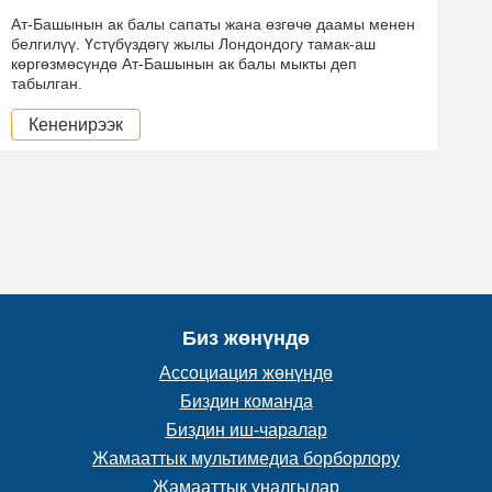
Ат-Башынын ак балы сапаты жана өзгөчө даамы менен
белгилүү. Үстүбүздөгү жылы Лондондогу тамак-аш
көргөзмөсүндө Ат-Башынын ак балы мыкты деп
табылган.
Кененирээк
Биз жөнүндө
Ассоциация жөнүндө
Биздин команда
Биздин иш-чаралар
Жамааттык мультимедиа борборлору
Жамааттык үналгылар