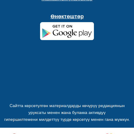
Өнөктөштөр
Сайтта көрсөтүлгөн материалдарды көчүрүү редакциянын
уруксаты менен жана булакка активдүү
гипершилтемени милдеттүү түрдө көрсөтүү менен гана мүмкүн.