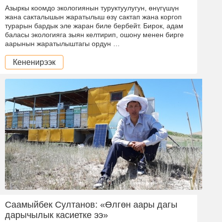
Азыркы коомдо экологиянын туруктуулугун, өнүгүшүн
жана сакталышын жаратылыш өзү сактап жана коргоп
турарын бардык эле жаран биле бербейт. Бирок, адам
баласы экологияга зыян келтирип, ошону менен бирге
аарынын жаратылыштагы ордун …
Кененирээк
Саамыйбек Султанов: «Өлгөн аары дагы
дарычылык касиетке ээ»