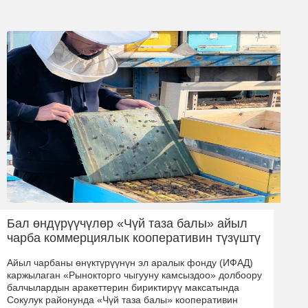
Бал өндүрүүчүлөр «Чүй таза балы» айыл
чарба коммерциялык кооперативин түзүштү
Айыл чарбаны өнүктүрүүнүн эл аралык фонду (ИФАД)
каржылаган «Рынокторго чыгууну камсыздоо» долбоору
балчылардын аракеттерин бириктирүү максатында
Сокулук районунда «Чүй таза балы» кооперативин