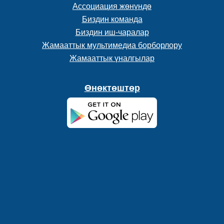
Ассоциация жөнүндө
Биздин команда
Биздин иш-чаралар
Жамааттык мультимедиа борборлору
Жамааттык үналгылар
Өнөктөштөр