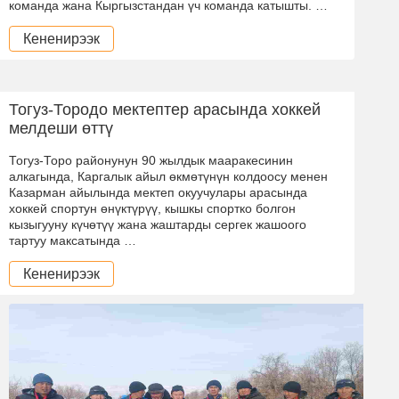
команда жана Кыргызстандан үч команда катышты. …
Кененирээк
Тогуз-Тородо мектептер арасында хоккей
мелдеши өттү
Тогуз-Торо районунун 90 жылдык мааракесинин
алкагында, Каргалык айыл өкмөтүнүн колдоосу менен
Казарман айылында мектеп окуучулары арасында
хоккей спортун өнүктүрүү, кышкы спортко болгон
кызыгууну күчөтүү жана жаштарды сергек жашоого
тартуу максатында …
Кененирээк