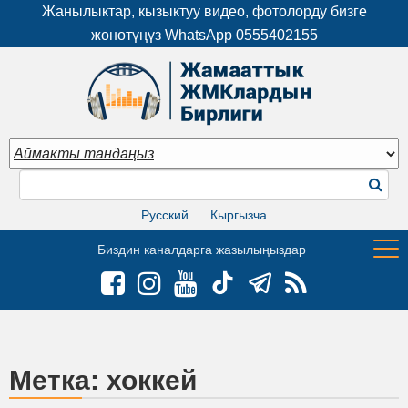
Жанылыктар, кызыктуу видео, фотолорду бизге
жөнөтүңүз WhatsApp
0555402155
Русский
Кыргызча
Биздин каналдарга жазылыңыздар
Метка:
хоккей