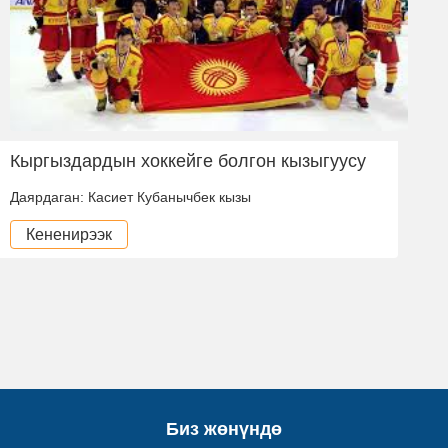
Кыргыздардын хоккейге болгон кызыгуусу
Даярдаган: Касиет Кубанычбек кызы
Кененирээк
Биз жөнүндө