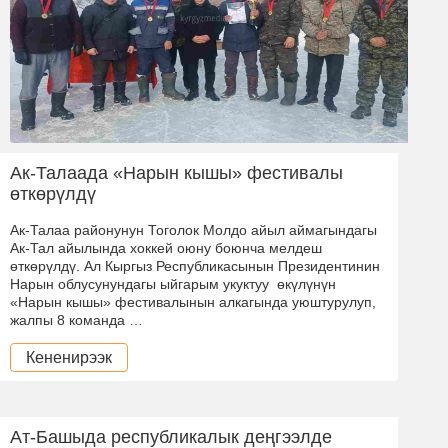
Ак-Талаада «Нарын кышы» фестивалы
өткөрүлдү
Ак-Талаа районунун Тоголок Молдо айыл аймагындагы
Ак-Тал айылында хоккей оюну боюнча мелдеш
өткөрүлдү. Ал Кыргыз Республикасынын Президентинин
Нарын облусунундагы ыйгарым укуктуу өкүлүнүн
«Нарын кышы» фестивалынын алкагында уюштурулуп,
жалпы 8 команда …
Кененирээк
Ат-Башыда республикалык деңгээлде