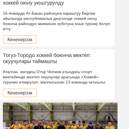
хоккей оюну уюштурулду
16-январда Ат-Башы районуна караштуу Бирлик
айылында республикалык деңгээлде хоккей оюну
боюнча райондун акиминин кубогуна ачык турнир болуп
өттү.
Кененирээк
Тогуз-Тородо хоккей боюнча мектеп
окуучулары таймашты
Аталган мелдеш Отор Чопиев атындагы спорт
мектебинде мектеп окуучулар арасында «Хоккей»
түрүнөн өткөрүлүп, жалпысынан 13 команда катышты.
Кененирээк