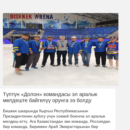
Түптүн «Долон» командасы эл аралык
мелдеште байгелүү орунга ээ болду
Бишкек шаарында Кыргыз Республикасынын
Президентинин кубогу үчүн хоккей боюнча эл аралык
мелдеш өттү. Ага Казакстандан эки команда, Россиядан
бир команда, Бириккен Араб Эмираттарынан бир