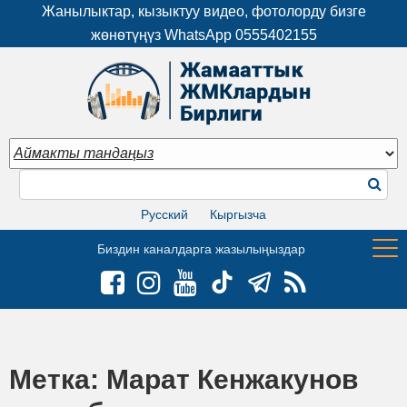
Жанылыктар, кызыктуу видео, фотолорду бизге
жөнөтүңүз WhatsApp
0555402155
Русский
Кыргызча
Биздин каналдарга жазылыңыздар
Метка:
Марат Кенжакунов