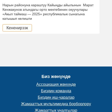
Нарын районуна караштуу Кайыңды айылынын Марат
Кенжакунов атындагы орто мектебинин окуучулары
«Акыл таймаш — 2025» республикалык сынагына
катышып келишти
Кененирээк
Биз жөнүндө
Ассоциация жөнүндө
Биздин команда
Биздин иш-чаралар
Жамааттык мультимедиа борборлору
Жамааттык үналгылар