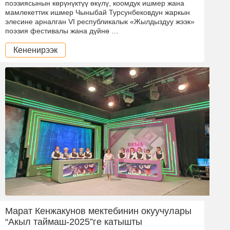
поэзиясынын көрүнүктүү өкүлү, коомдук ишмер жана
мамлекеттик ишмер Чыныбай Турсунбековдун жаркын
элесине арналган VI республикалык «Жылдыздуу жээк»
поэзия фестивалы жана дүйнө …
Кененирээк
Марат Кенжакунов мектебинин окуучулары
“Акыл таймаш-2025”ге катышты