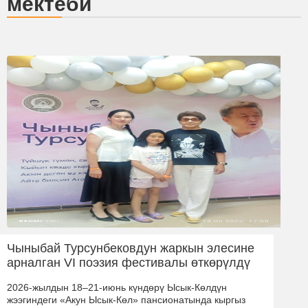
мектеби
Чыныбай Турсунбековдун жаркын элесине
арналган VI поэзия фестивалы өткөрүлдү
2026-жылдын 18–21-июнь күндөрү Ысык-Көлдүн
жээгиндеги «Акун Ысык-Көл» пансионатында кыргыз