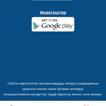
Өнөктөштөр
Сайтта көрсөтүлгөн материалдарды көчүрүү редакциянын
уруксаты менен жана булакка активдүү
гипершилтемени милдеттүү түрдө көрсөтүү менен гана мүмкүн.