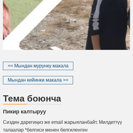
<< Мындан мурунку макала
Мындан кийинки макала >>
Тема боюнча
Пикир калтыруу
Сиздин дарегиңиз же email жарыяланбайт. Милдеттүү
талаалар *белгиси менен белгиленген