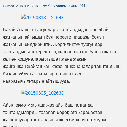
Көрүүлөрдүн саны: 464
1 Апрель 2015 жыл 13:06
Бакай-Атанын тургундары таштандыдан арылбай
жатканын айтышып бул нерсеге нааразы болуп
жатканын билдиришти. Жергиликтүү тургундар
таштандыны тегеректеги, жашап жаткан башка жактан
келген кошуналарыргышат жана жакын
жайгашкан жайгашкан кафе, ашкананалар таштандыны
биздин үйдүн астына ыргытышат, деп
нааразычылктарын айтышууда.
Айыл өкмөтү жылда жаз айы башталганда
таштандыларды тазалап берет, ага карабастан
жашоочулар таштандыны жыл бүткөнчө толтуруп