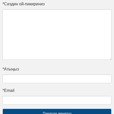
*Сиздин ой-пикириниз
*Атыңыз
*Email