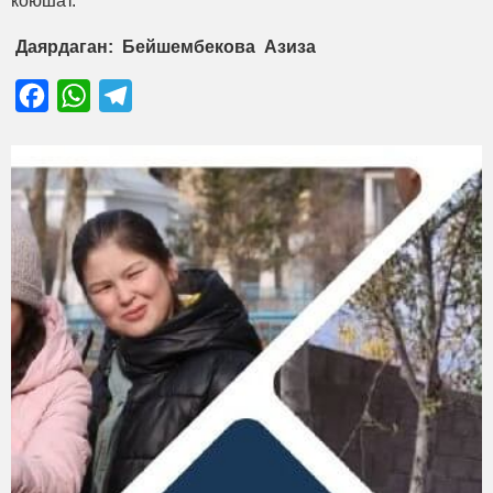
коюшат.
Даярдаган: Бейшембекова Азиза
Facebook
WhatsApp
Telegram