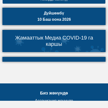
Дүйшөмбү
10 Баш оона 2026
Жамааттык Медиа COVID-19 га
каршы
Биз жөнүндө
Ассоциация жөнүндө
Биздин команда