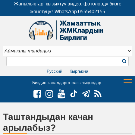
Жанылыктар, кызыктуу видео, фотолорду бизге
жөнөтүңүз WhatsApp
0555402155
Русский
Кыргызча
Биздин каналдарга жазылыңыздар
Таштандыдан качан
арылабыз?