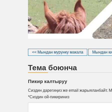
<< Мындан мурунку макала
Мындан ки
Тема боюнча
Пикир калтыруу
Сиздин дарегиңиз же email жарыяланбайт. М
*Сиздин ой-пикириниз