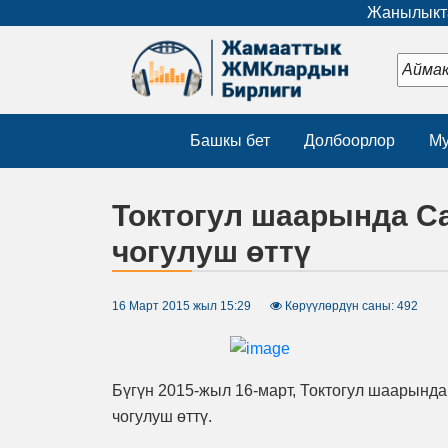
Жанылыкта
Башкы бет
Долбоорлор
Му
Токтогул шаарында С
чогулуш өттү
16 Март 2015 жыл 15:29
Көрүүлөрдүн саны: 492
Бүгүн 2015-жыл 16-март, Токтогул шаарын
чогулуш өттү.