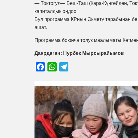
— Токтогул— Беш-Таш (Кара-Күңгөйдөн, Ток
капиталдык оңдоо.
Бул программа КРнын Өкмөтү тарабынан бек
ашат.
Программа боюнча толук маалыматы Кетмен
Даярдаган: Нурбек Мырсырайымов
Facebook
WhatsApp
Telegram