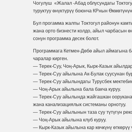
Чогулуш «Жалал -Абад облусундагы Токтог
туруктуу өнүктүрүү боюнча КРнын Өкмөтүнү
Бул прогамма жалпы Токтогул районун камтып
жана орто бизнести колдо, айыл чарбасын өн
сонун программа десек болот.
Программага Кетмен-Дөбө айыл аймагына б
чаралар кирген.
— Терек-Суу, Чоң-Арык, Кырк-Казык айылда
— Терек-Суу айылына Ак-Булак суусунан бур
— Терек-Суу айылындагы Турусбек мектебин
— Чоң-Арык айылына бала бакча куруу.
— Терек-Суу айылында жайгашкан ооруканаг
жана канализациялык системаны орнотуу.
— Терек-Суу айылынын таза суу түтүгүн рек
— Чоң-Арык айылына клуб куруу.
— Кырк-Казык айылына кар көчкүнү өткөрүү 