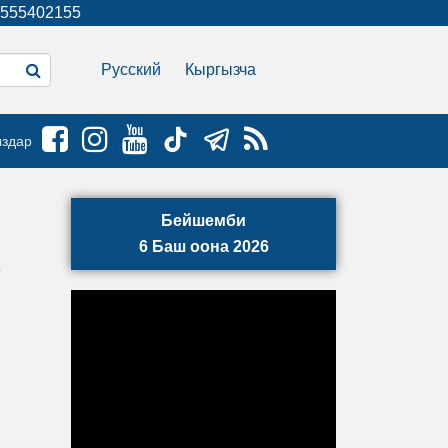
555402155
Русский
Кыргызча
ыздар
Бейшемби
6 Баш оона 2026