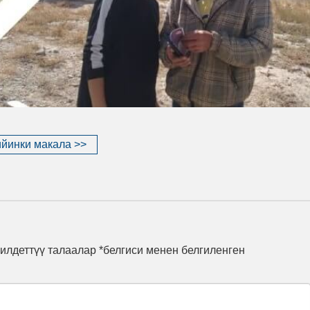
йинки макала >>
илдеттүү талаалар *белгиси менен белгиленген