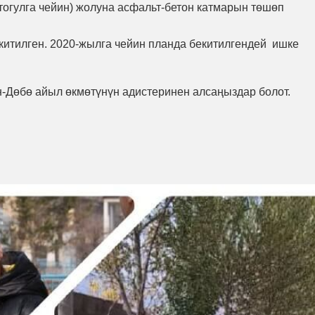
тогулга чейин) жолуна асфальт-бетон катмарын төшөп
итилген. 2020-жылга чейин планда бекитилгендей ишке
-Дөбө айыл өкмөтүнүн адистеринен алсаңыздар болот.