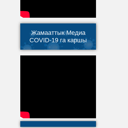
Жамааттык Медиа
COVID-19 га каршы