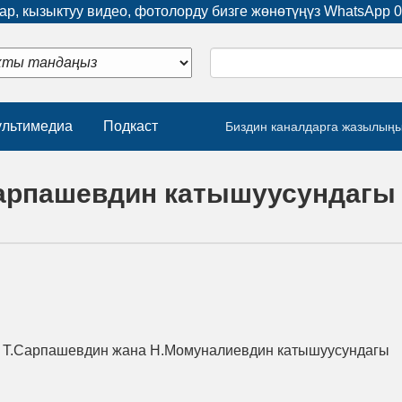
р, кызыктуу видео, фотолорду бизге жөнөтүңүз WhatsApp
0
льтимедиа
Подкаст
Биздин каналдарга жазылың
арпашевдин катышуусундагы
да Т.Сарпашевдин жана Н.Момуналиевдин катышуусундагы