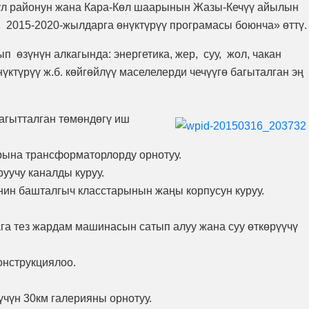
ул районун жана Кара-Көл шаарынын Жазы-Кечүү айылын
н 2015-2020-жылдарга өнүктүрүү програмасы боюнча» өттү.
 өзүнүн алкагында: энергетика, жер, суу, жол, чакан
үктүрүү ж.б. көйгөйлүү маселелерди чечүүгө багыталган эң
агытталган төмөндөгү иш
рына трансформаторлорду орнотуу.
уучу каналды куруу.
ин башталгыч класстарынын жаңы корпусун куруу.
а тез жардам машинасын сатып алуу жана суу өткөрүүчү
онструкциялоо.
үчүн 30км галерияны орнотуу.