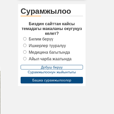
Сурамжылоо
Биздин сайттан кайсы
темадагы макаланы окугуңуз
келет?
Билим берүү
Ишкерлер тууралуу
Медицина багытында
Айыл чарба жаатында
Сурамжылоонун жыйынтыгы
Башка сурамжылоолор