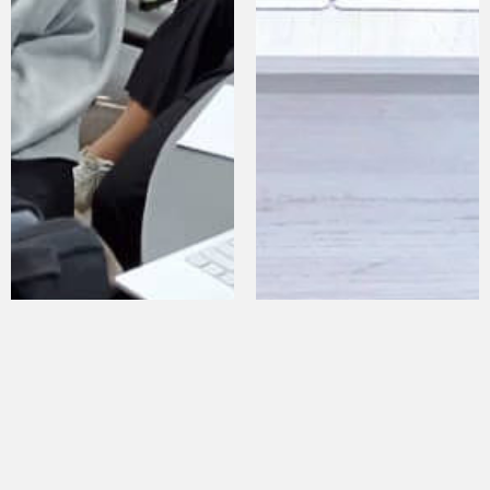
Кабарчылар үчүн 2 күндүк
Таттуулар дүйнөсүнө кызыгуум
окутуу болду
алып барды