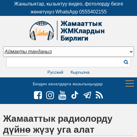
Жанылыктар, кызыктуу видео, фотолорду бизге
жөнөтүңүз WhatsApp
0555402155
Русский
Кыргызча
Биздин каналдарга жазылыңыздар
Жамааттык радиолорду
дүйнө жүзү уга алат