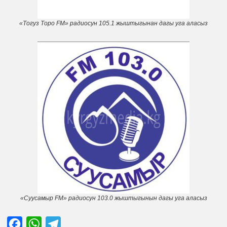
«Тогуз Торо FM» радиосун 105.1 жыштыгынан дагы уга аласыз
«Суусамыр FM» радиосун 103.0 жыштыгынын дагы уга аласыз
Facebook
WhatsApp
Telegram