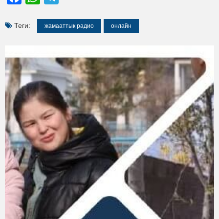
Теги:
жамааттык радио
онлайн