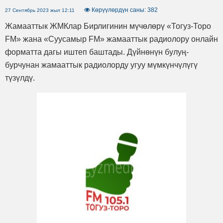
Көрүүлөрдүн саны: 382
27 Сентябрь 2023 жыл 12:11
Жамааттык ЖМКлар Бирлигинин мүчөлөрү «Тогуз-Торо
FM» жана «Суусамыр FM» жамааттык радиолору онлайн
форматта дагы иштеп баштады. Дүйнөнүн булуң-
бурчунан жамааттык радиолорду угуу мүмкүнчүлүгү
түзүлдү.