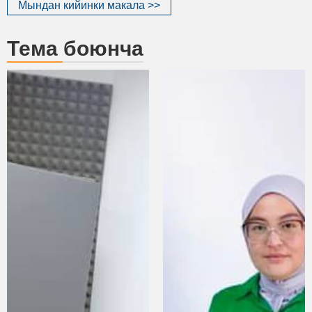
Мындан кийинки макала >>
Тема боюнча