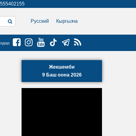
555402155
Русский
Кыргызча
ыздар
Жекшемби
9 Баш оона 2026