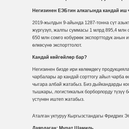
Негизинен ЕЭБтин алкагында кандай иш ч
2019-жылдын 9-айында 1287-тонна сүт азык
жүргүзүп, жалпы суммасы 1 млрд 895,4 млн
650 млн сомго кобүрөөк экспорттодук анын 
өлкөсүнө экспорттолот.
Кандай көйгөйлөр бар?
Негизинен бизде ири көлөмдөгү продукциял
чарбалары ар кандай сорттогу айыл чарба ө
чыгара албай жатабыз. Биз дыйкандарды ко
тышкары, логистикалык борборлорду түзүү 
үстүнөн иштеп жатабыз.
Аталган уктуруу Кыргызстандагы Фридрих Э
Даярдаган: Мурат Шамиль