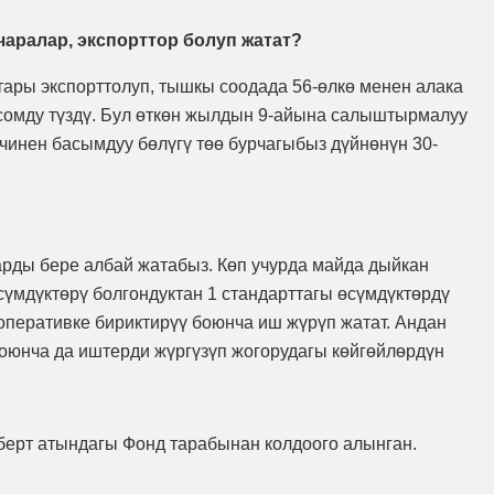
аралар, экспорттор болуп жатат?
тары экспорттолуп, тышкы соодада 56-өлкө менен алака
 сомду түздү. Бул өткөн жылдын 9-айына салыштырмалуу
ичинен басымдуу бөлүгү төө бурчагыбыз дүйнөнүн 30-
арды бере албай жатабыз. Көп учурда майда дыйкан
сүмдүктөрү болгондуктан 1 стандарттагы өсүмдүктөрдү
оперативке бириктирүү боюнча иш жүрүп жатат. Андан
боюнча да иштерди жүргүзүп жогорудагы көйгөйлөрдүн
берт атындагы Фонд тарабынан колдоого алынган.