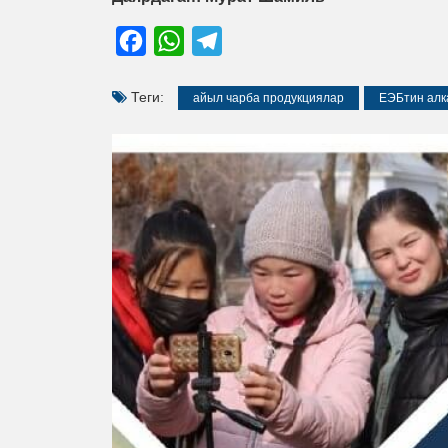
Facebook
WhatsApp
Telegram
Теги:
айыл чарба продукциялар
ЕЭБтин алк