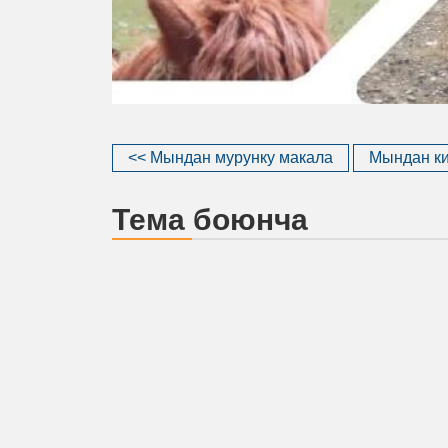
<< Мындан мурунку макала
Мындан ки
Тема боюнча