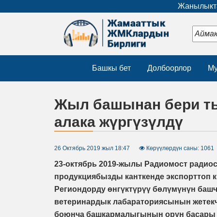
Жанылыкта
Башкы бет
Долбоорлор
Му
Жыл башынан бери ты
алака жүргүзүлдү
26 Октябрь 2019 жыл 18:47
Көрүүлөрдүн саны: 1061
23-октябрь 2019-жылы Радиомост радио
продукциябызды канткенде экспорттоп ки
Региондорду өнгүктүрүү бөлүмүнүн башч
ветеринардык лабараториясынын жетекч
боюнча башкармалыгынын орун басары 