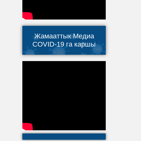
Жамааттык Медиа
COVID-19 га каршы