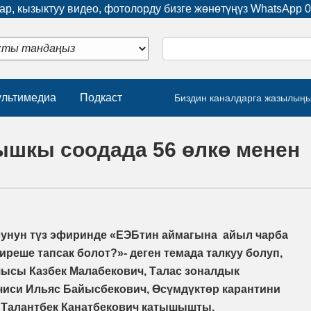
р, кызыктуу видео, фотолорду бизге жөнөтүңүз WhatsApp
0
льтимедиа
Подкаст
Биздин каналдарга жазылың
шкы соодада 56 өлкө менен
сунун түз эфиринде «ЕЭБтин аймагына айыл чарба
реше тапсак болот?»- деген темада талкуу болуп,
ысы Казбек Малабекович, Талас зоналдык
иси Ильяс Байысбекович, Өсүмдүктөр карантини
Талантбек Канатбекович катышышты.