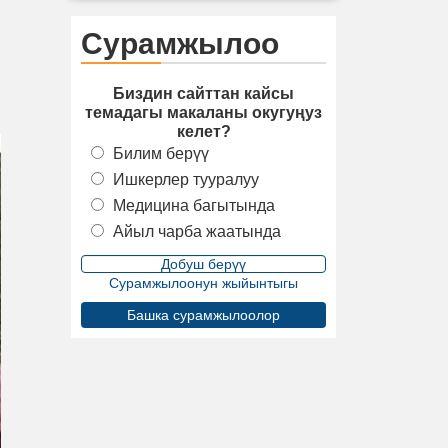
Сурамжылоо
Биздин сайттан кайсы
темадагы макаланы окугуңуз
келет?
Билим берүү
Ишкерлер тууралуу
Медицина багытында
Айыл чарба жаатында
Сурамжылоонун жыйынтыгы
Башка сурамжылоолор