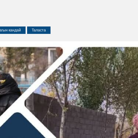
агын кандай
Таласта