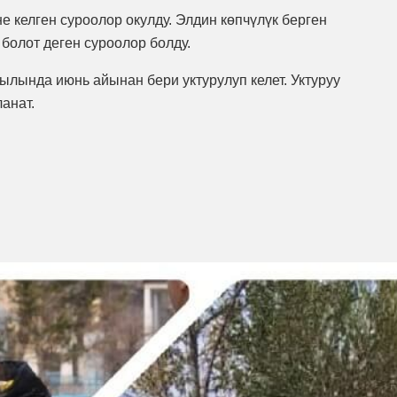
 келген суроолор окулду. Элдин көпчүлүк берген
 болот деген суроолор болду.
ылында июнь айынан бери уктурулуп келет. Уктуруу
анат.