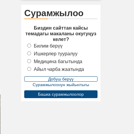
Сурамжылоо
Биздин сайттан кайсы
темадагы макаланы окугуңуз
келет?
Билим берүү
Ишкерлер тууралуу
Медицина багытында
Айыл чарба жаатында
Сурамжылоонун жыйынтыгы
Башка сурамжылоолор