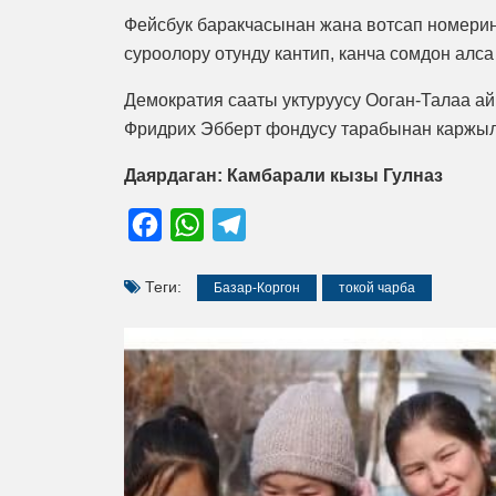
Фейсбук баракчасынан жана вотсап номерине
суроолору отунду кантип, канча сомдон алса
Демократия сааты уктуруусу Ооган-Талаа ай
Фридрих Эбберт фондусу тарабынан каржыл
Даярдаган: Камбарали кызы Гулназ
Facebook
WhatsApp
Telegram
Теги:
Базар-Коргон
токой чарба