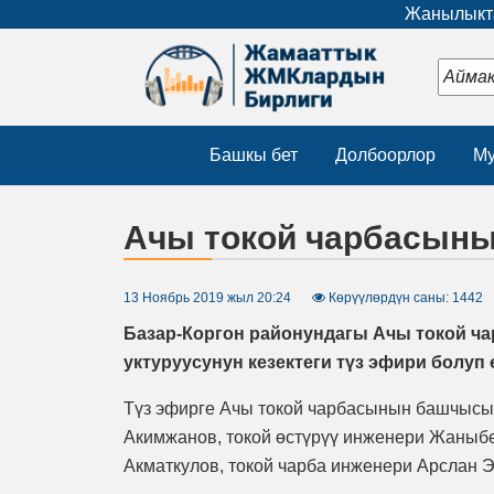
Жанылыкта
Башкы бет
Долбоорлор
Му
Ачы токой чарбасын
13 Ноябрь 2019 жыл 20:24
Көрүүлөрдүн саны: 1442
Базар-Коргон районундагы Ачы токой ч
уктуруусунун кезектеги түз эфири болуп 
Түз эфирге Ачы токой чарбасынын башчысы
Акимжанов, токой өстүрүү инженери Жаныбе
Акматкулов, токой чарба инженери Арслан 