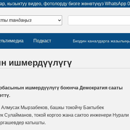
р, кызыктуу видео, фотолорду бизге жөнөтүңүз WhatsApp
0
льтимедиа
Подкаст
Биздин каналдарга жазылың
ын ишмердүүлүгү
арбасынын ишмердүүлүгү боюнча Демократия сааты
өттү.
 Алмусак Мырзабеков, башкы токойчу Бактыбек
к Сулайманов, токой коргоо жана сактоо инженери Нурали
Эргашевдер катышты.