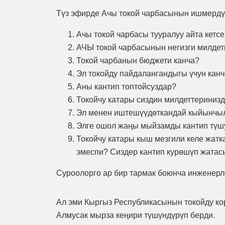
Түз эфирде Ачы токой чарбасынын ишмердүү
Ачы токой чарбасы тууралуу айта кетс
АЧЫ токой чарбасынын негизги милдет
Токой чарбанын бюджети канча?
Эл токойду пайдалангандыгы үчун канч
Аны кантип топтойсуздар?
Токойчу катары сиздин милдеттериниз
Эл менен иштешүүдөткандай кыйынчыл
Элге ошол жаңы мыйзамды кантип түш
Токойчу катары кыш мезгили келе жат
эмеспи? Сиздер кантип курөшүп жатас
Суроолорго ар бир тармак боюнча инженерл
Ал эми Кыргыз Республикасынын токойду ко
Алмусак мырза кеңири түшүндүрүп берди.