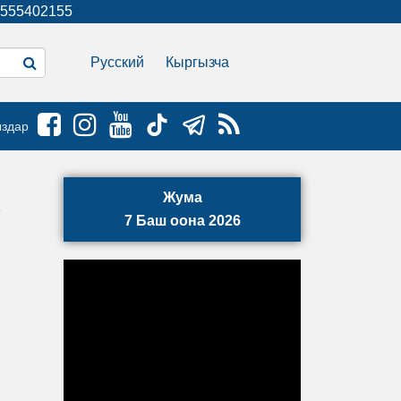
555402155
Русский
Кыргызча
ыздар
Жума
7 Баш оона 2026