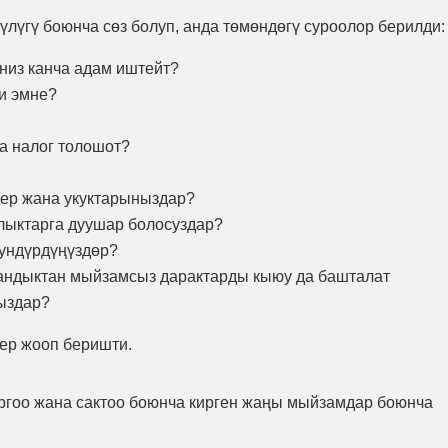
лүгү боюнча сөз болуп, анда төмөндөгү суроолор берилди:
ениз канча адам иштейт?
и эмне?
а налог толошот?
дер жана укуктарыныздар?
ыктарга дуушар болосуздар?
ундүрдүңүздөр?
кандыктан мыйзамсыз дарактарды кыюу да башталат
ыздар?
ер жооп беришти.
ргоо жана сактоо боюнча кирген жаңы мыйзамдар боюнча