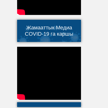
Жамааттык Медиа
COVID-19 га каршы