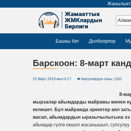
Жанылыкта
Башкы бет
Долбоорлор
Му
Барскоон: 8-март ка
22 Март 2019 жыл 0:17
Көрүүлөрдүн саны: 1182
8-ма
мырзалар айымдарды майрамы менен кут
келишет. Бул майрамда эркектер аял з
жасап, айымдардын ыразычылыгына ээ б
айымдар гүлгѳ окшоп жасанышып, супсулуу