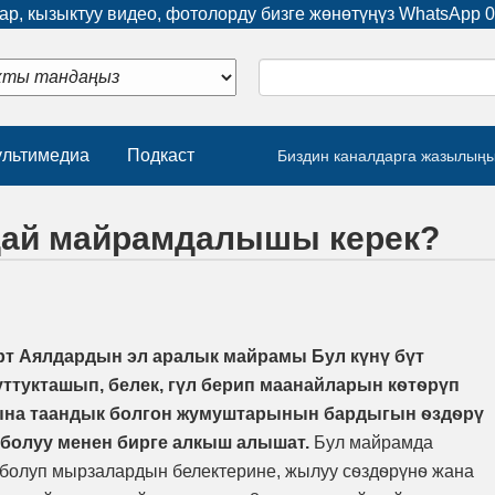
р, кызыктуу видео, фотолорду бизге жөнөтүңүз WhatsApp
0
льтимедиа
Подкаст
Биздин каналдарга жазылың
ндай майрамдалышы керек?
рт Аялдардын эл аралык майрамы Бул күнү бүт
тукташып, белек, гүл берип маанайларын кѳтѳрүп
атына таандык болгон жумуштарынын бардыгын ѳздѳрү
олуу менен бирге алкыш алышат.
Бул майрамда
 болуп мырзалардын белектерине, жылуу сѳздѳрүнѳ жана