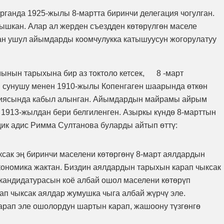
рганда 1925-жылы 8-мартта биринчи делегация чогулган.
ышкан. Алар ал жерден съездден кѳтѳрүлгѳн маселе
ан ушул айымдарды коомчулукка катышуусун жогорулатуу
ынын тарыхына бир аз токтоло кетсек, 8 -март
н сунушу менен 1910-жылы Копенгаген шаарында өткөн
нциясында кабыл алынган. Айымдардын майрамы айрым
1913-жылдан бери белгиленген. Азыркы күндө 8-марттын
дик адис Римма Султанова буларды айтып ѳттү:
ксак эң биринчи маселени кѳтѳргѳнү 8-март аялдардын
 экономика жактан. Биздин аялдардын тарыхын карап чыксак
 кандидатурасын коё албай ошол маселени кѳтѳрүп
ап чыксак аялдар жумушка чыга албай жүрчү эле.
 карап эле ошолордун шартын карап, жашоону түзгѳнгѳ