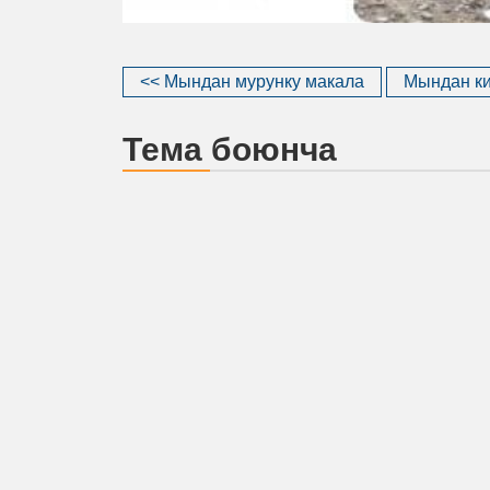
<< Мындан мурунку макала
Мындан ки
Тема боюнча