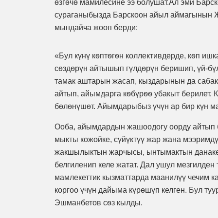
ѳзгѳчѳ мамилесине ээ болушат.Ал эми Бар
сураганыбызда Барскоон айыл аймагынын 
мындайча жооп берди:
«Бул күнү кѳптѳгѳн коллективдерде, кѳп и
сѳздѳрүн айтышып гүлдѳрүн беришип, үй-бү
тамак аштарын жасап, кыздарынын да саба
айтып, айымдарга кѳбүрѳѳ убакыт берилет.
бѳлѳнүшѳт. Айымдарыбыз үчүн ар бир күн ма
Ооба, айымдардын жашоодогу оорду айтып бү
мыкты кожойке, сүйүктүү жар жана мээримдү
жакшылыктын жарчысы, ынтымактын данакер
белгиленип келе жатат. Дал ушул мезгилден
мамлекеттик кызматтарда маанилүү чечим к
коргоо үчүн дайыма күрөшүп келген. Бул т
Эшманбетов сѳз кылды.