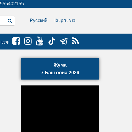
555402155
Русский
Кыргызча
ыздар
Жума
7 Баш оона 2026