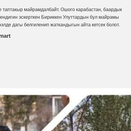
е таптакыр майрамдалбайт. Ошого карабастан, баардык
кендигин эскерткен Бириккен Улуттардын бул майрамы
ээлде дагы белгиленип жаткандыгын айта кетсек болот.
-mart