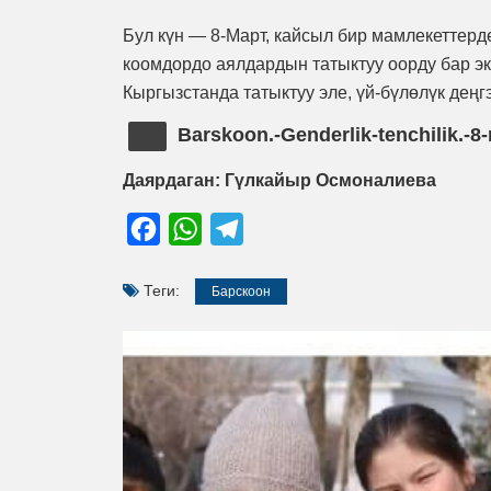
Бул күн — 8-Март, кайсыл бир мамлекеттерд
коомдордо аялдардын татыктуу оорду бар э
Кыргызстанда татыктуу эле, үй-бүлөлүк деңг
Barskoon.-Genderlik-tenchilik.-8
Даярдаган: Гүлкайыр Осмоналиева
Facebook
WhatsApp
Telegram
Теги:
Барскоон