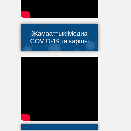
Жамааттык Медиа
COVID-19 га каршы
,