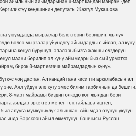
скоон айылынын айымдарынан 8-март кандай майрам -деп
Жергиликтүү кеңешинин депутаты Жазгүл Мукашова
шкана уюумдарда мырзалар белектерин беришип, жылуу
лѳдѳ болсо мырзалар үйүндѳгү айымдарды сыйлап, ал күнү
ктарына кѳңүл бурушуп, апаларыбызга жакшы сѳздѳрүн
 Кѳңүл маани берилип ал күнү айымдарыбыз сый урматка
йрам, бирок 8-март ѳзгѳчѳ майрамдардын күнү».
ткүс чоң дастан. Ал кандай гана кесипти аркалабасын ал
ү эне. Аял үйдүн эле куту эмес билим тарбиянын да бешиги
и. 8-март майрамы биздин ѳлкѳдѳ кѳп жылдан бери
 тарта аялдар эркектер менен тең тайлаша иштеп,
абыл алууга мүмкүнчүлүк алышкан. Айымдар өзүнүн укугун
уурасында Барскоон айыл ѳкмѳтүнүн башчысы Руслан