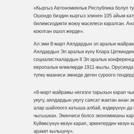
«Кыргыз Автономиялык Республика болуп ту
Ошондо биздин кыргыз элинен 105 айым кат
билимсиздикти жоюу маселеси каралган. Ан
коюлган ошол жерде».
Ал эми 8-март Аялдардын эл аралык майрам
Аялдардын Эл аралык күнү Клара Цеткинди
социалисткалардын II Эл аралык конфере
европалык өлкөлөрдө 1911-жылы, Орусияда 
түпкү мааниси эмнеде деген суроого гендер
«8-март майрамы негизги тарыхын карап чы
укугу, аялдардын укугу саясат жактан анан
алар шайлоого катыша албай, ѳздѳрүнүн да
чыгышкан. Экинчиси болсо экономиканы кар
Күйѳѳсүнүн кѳзүн карап, эркектердин кѳзүн
аракет кылышчу».