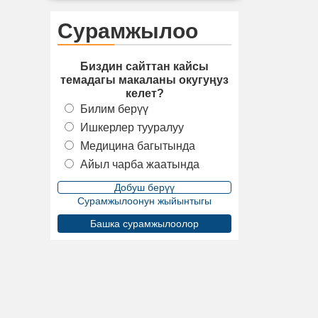
Сурамжылоо
Биздин сайттан кайсы
темадагы макаланы окугуңуз
келет?
Билим берүү
Ишкерлер тууралуу
Медицина багытында
Айыл чарба жаатында
Сурамжылоонун жыйынтыгы
Башка сурамжылоолор