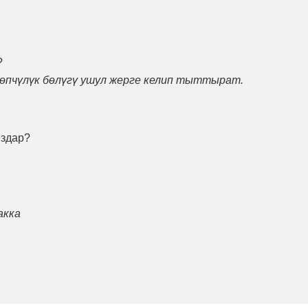
?
көпчүлүк бөлүгү ушул жерге келип тыттырат.
ыздар?
акка