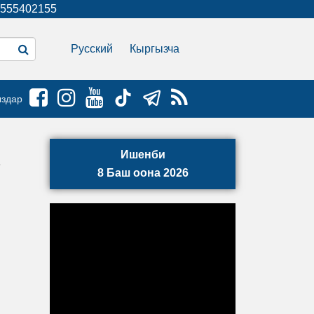
555402155
Русский
Кыргызча
ыздар
Ишенби
8 Баш оона 2026