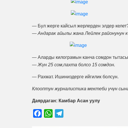
— Бул жерге кайсыл жерлерден элдер келет
—
Андарак айылы жана Лейлек районунун 
— Аларды килограмын канча сомдон тытас
—
Жүн 25 сом,пахта болсо 15 сомдон.
— Рахмат. Ишиниздерге ийгилик болсун.
Клооптун журналистика мектеби үчүн сын
Даярдаган: Камбар Асан уулу
Facebook
WhatsApp
Telegram