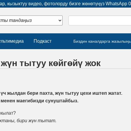
р, кызыктуу видео, фотолорду бизге жөнөтүңүз WhatsApp
0
льтимедиа
Подкаст
Биздин каналдарга жазылың
 жүн тытуу көйгөйү жок
ч жылдан бери пахта, жүн тытуу цехи иштеп жатат.
менен маегибизди сунуштайбыз.
 кылат?
ахтаны, бири жүн тытат.