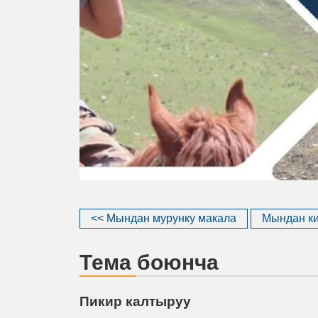
<< Мындан мурунку макала
Мындан ки
Тема боюнча
Пикир калтыруу