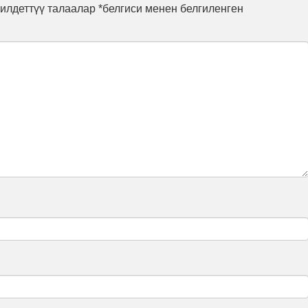
илдеттүү талаалар *белгиси менен белгиленген