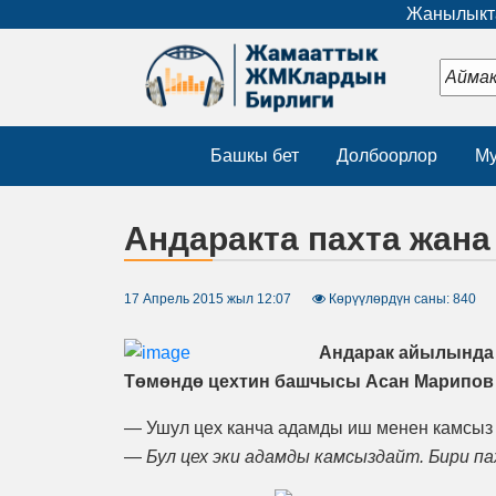
Жанылыкта
Башкы бет
Долбоорлор
Му
Андаракта пахта жана
17 Апрель 2015 жыл 12:07
Көрүүлөрдүн саны: 840
Андарак айылында ү
Төмөндө цехтин башчысы Асан Марипов 
— Ушул цех канча адамды иш менен камсыз
—
Бул цех эки адамды камсыздайт. Бири п