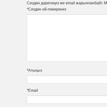
Сиздин дарегиңиз же email жарыяланбайт. М
*Сиздин ой-пикириниз
*Атыңыз
*Email