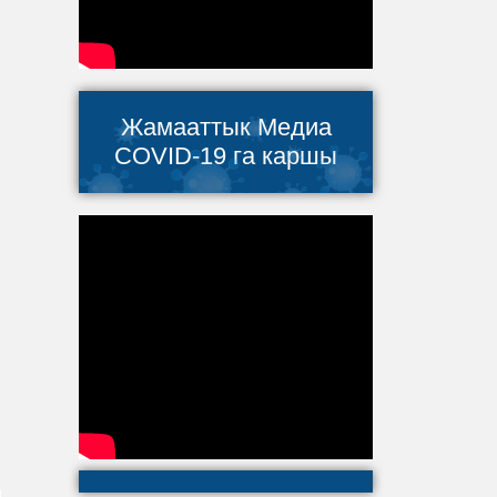
Жамааттык Медиа
COVID-19 га каршы