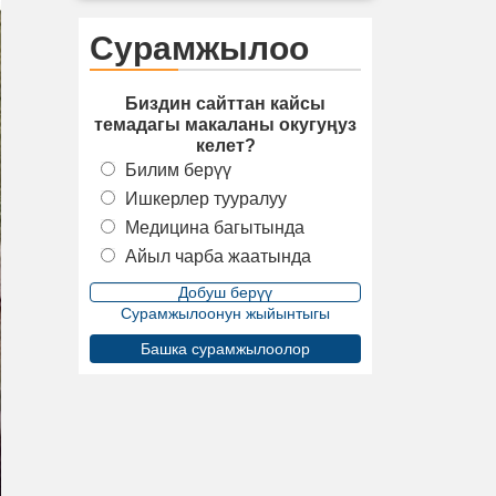
Сурамжылоо
Биздин сайттан кайсы
темадагы макаланы окугуңуз
келет?
Билим берүү
Ишкерлер тууралуу
Медицина багытында
Айыл чарба жаатында
Сурамжылоонун жыйынтыгы
Башка сурамжылоолор