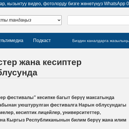
р, кызыктуу видео, фотолорду бизге жөнөтүңүз WhatsApp
0
льтимедиа
Подкаст
Биздин каналдарга жазылың
тер жана кесиптер
блусунда
ер фестивалы” кесипке багыт берүү максатында
бынан уюштурулган фестивалга Нарын облусундагы
елер, кесиптик лицейлер, университеттер,
жана Кыргыз Республиканынын билим берүү жана илим