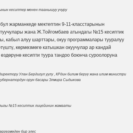
ынын кесиптер менен таанышуу учуру
 бул жарманкеде мектептин 9-11-класстарынын
утуучулары жана Ж.Тойгомбаев атындагы №15 кесиптик
ры, кабыл алуу шарттары, окуу программалары тууралуу
өтүштү, көрмөзмөгө катышкан окуучулар ар кандай
өздөрүнө кесипти туура тандоо боюнча суроолоруна
иректору Улан Бердигул уулу , КРдин билим берүү жана илим министри
губернатордун орун басары Элмира Сыдыкова
дыгы №15 кесиптик лицейинин жамааты
өргөзмөдөн бир элес