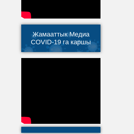
Жамааттык Медиа
COVID-19 га каршы