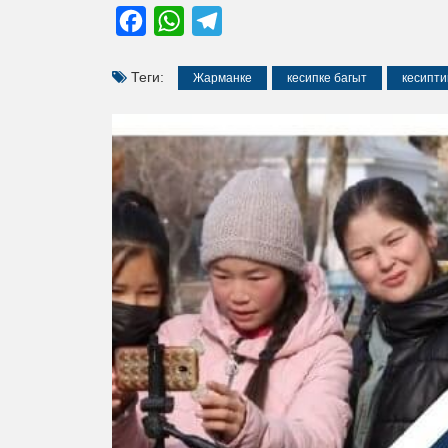
Facebook
WhatsApp
Telegram
Теги:
Жарманке
кесипке багыт
кесипти