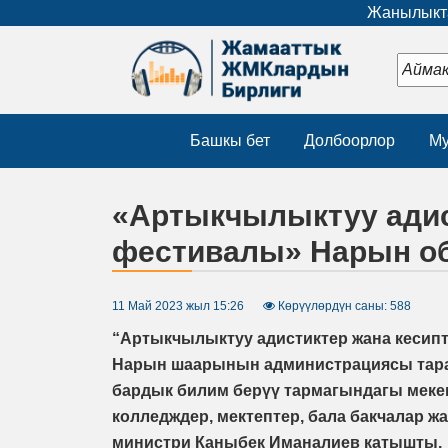
Жанылыкта
Башкы бет
Долбоорлор
Му
«Артыкчылыктуу адис
фестивалы» Нарын о
11 Май 2023 жыл 15:26
Көрүүлөрдүн саны: 588
“Артыкчылыктуу адистиктер жана кесипт
Нарын шаарынын администрациясы тара
бардык билим берүү тармагындагы мекем
колледждер, мектептер, бала бакчалар 
министри Каныбек Иманалиев катышты.