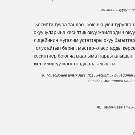
Мектеп окуучулар
“Кесипти туура тандоо” боюнча уюштурулган
окуучуларына кесиптик окуу жайлардын оку
лицейинин мугалим устаттары окуу багытта
толук айтып берип, мастер-класстарды көрс
кесиптиер боюнча маалыматтарды алышып, 
жеткиликтүү жоопторду ала алышты.
Ж. Тойгомбаев атындагы №15 кесиптик лицейинин д
Каныбек Иманалиев жана 
Ж. Тойгомбаев атын
К