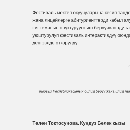
Фестиваль мектеп окуучуларына кесип танд
жана лицейлерге абитуриенттерди кабыл ал
системасын өнүктүрүүгө иш берүүчүлөрдү та
уюштурулуп фестиваль интерактивдүү оюнд
деңгээлде өткөрүлдү.
Кыргыз Республикасынын билим берүү жана илим м
Төлөн Токтосунова, Кундуз Белек кызы