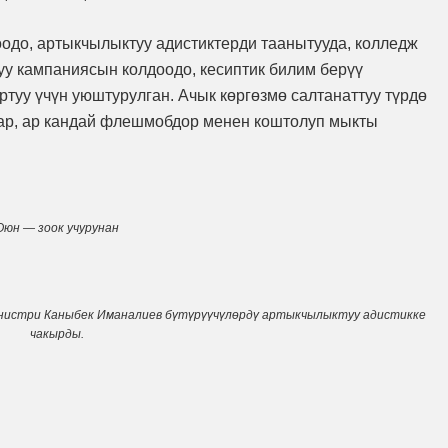
оодо, артыкчылыктуу адистиктерди таанытууда, колледж
уу кампаниясын колдоодо, кесиптик билим берүү
ртуу үчүн уюштурулган. Ачык көргөзмө салтанаттуу түрдө
ар, ар кандай флешмобдор менен коштолуп мыкты
Оюн — зоок учурунан
инистри Каныбек Иманалиев бүтүрүүчүлөрдү артыкчылыктуу адистикке
чакырды.