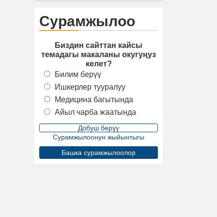
Сурамжылоо
Биздин сайттан кайсы
темадагы макаланы окугуңуз
келет?
Билим берүү
Ишкерлер тууралуу
Медицина багытында
Айыл чарба жаатында
Сурамжылоонун жыйынтыгы
Башка сурамжылоолор