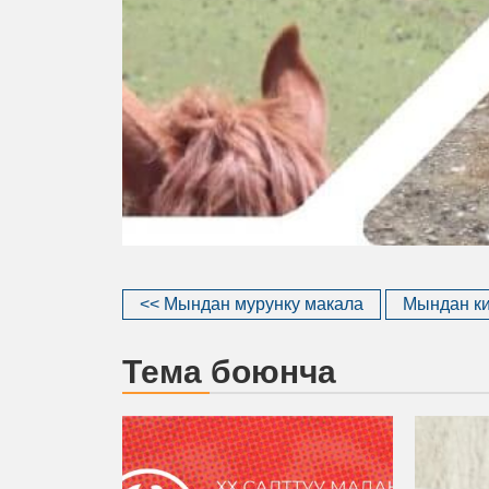
<< Мындан мурунку макала
Мындан ки
Тема боюнча