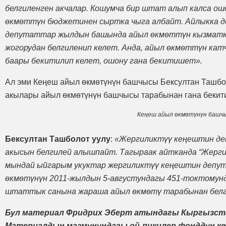
белгиленген акчалар. Кошумча бир штат алып калса ош
өкмөттүн бюджетинен сыртка чыга албайт. Айлыкка де
депутаттар жылдын башында айыл өкмөттүн кызматке
жогорудан белгиленип келет. Анда, айыл өкмөттүн ка
баары бекитилип келет, ошону гана бекитишет».
Ал эми Кеңеш айыл өкмөтүнүн башчысы Бексултан Ташбо
акылары айыл өкмөтүнүн башчысы тарабынан гана бекити
Кеңеш айыл өкмөтүнүн башч
Бексултан Ташболот уулу
:
«Жергиликтүү кеңештин д
акысын белгилей алышпайт. Тагыраак айтканда “Жергил
мындай ыйгарым укуктар жергиликтүү кеңештин депут
өкмөтүнүн 2011-жылдын 5-августундагы 451-токтомунда
штаттык санына жараша айыл өкмөтү тарабынан белг
Бул материал Фридрих Эберт атындагы Кыргызст
Материалдын мазмунундагы ой-пикилер фонддун к