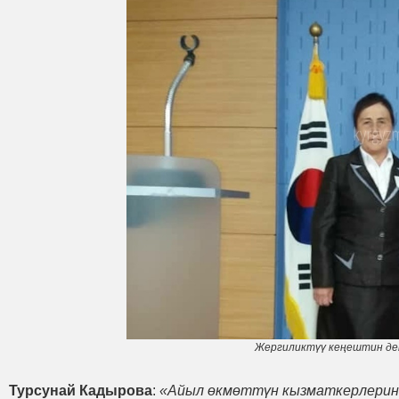
Жергиликтүү кеңештин де
Турсунай Кадырова
:
«Айыл өкмөттүн кызматкерлерин