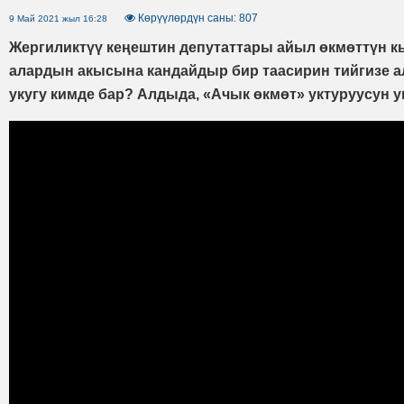
Көрүүлөрдүн саны: 807
9 Май 2021 жыл 16:28
Жергиликтүү кеңештин депутаттары айыл өкмөттүн к
алардын акысына кандайдыр бир таасирин тийгизе
укугу кимде бар? Алдыда, «Ачык өкмөт» уктуруусун у