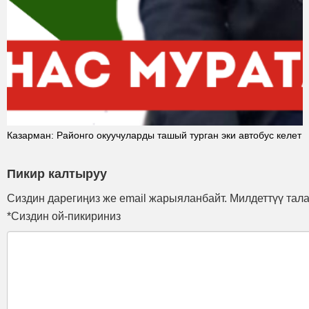
Казарман: Районго окуучуларды ташый турган эки автобус келет
Пикир калтыруу
Сиздин дарегиңиз же email жарыяланбайт. Милдеттүү тал
*Сиздин ой-пикириниз