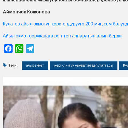
Аймончок Кожонова
Кулатов айыл өкмөтүн көрктөндүрүүгө 200 миң сом бөлүнд
Айыл өкмөт ооруканага рентген аппаратын алып берди
Facebook
WhatsApp
Telegram
Теги:
ачык өкмөт
жергиликтүү кеңештин депутаттары
Ку