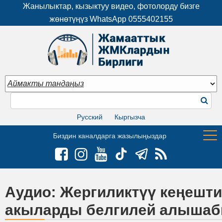
Жанылыктар, кызыктуу видео, фотолорду бизге
жөнөтүңүз WhatsApp
0555402155
Русский
Кыргызча
Биздин каналдарга жазылыңыздар
Аудио: Жергиликтүү кеңешт
акыларды белгилей алыша