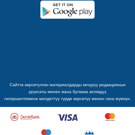
Сайтта көрсөтүлгөн материалдарды көчүрүү редакциянын
уруксаты менен жана булакка активдүү
гипершилтемени милдеттүү түрдө көрсөтүү менен гана мүмкүн.