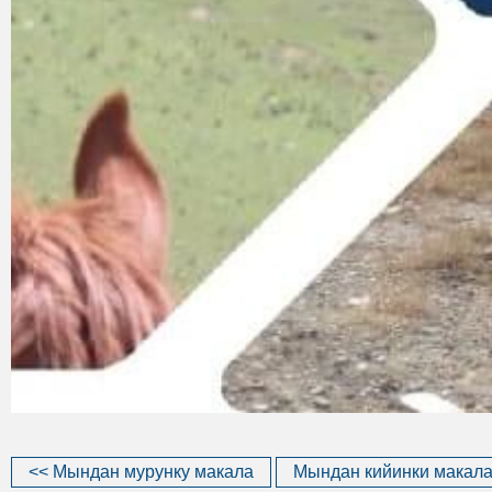
<< Мындан мурунку макала
Мындан кийинки макала