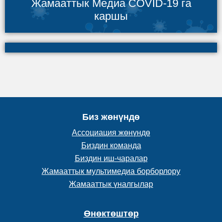
Жамааттык Медиа COVID-19 га
каршы
Биз жөнүндө
Ассоциация жөнүндө
Биздин команда
Биздин иш-чаралар
Жамааттык мультимедиа борборлору
Жамааттык үналгылар
Өнөктөштөр