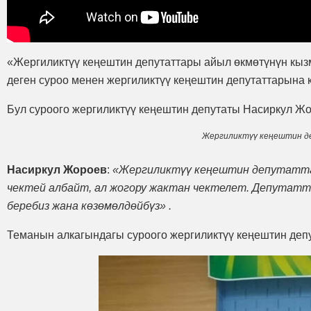
«Жергиликтүү кеңештин депутаттары айыл өкмөтүнүн кы
деген суроо менен жергиликтүү кеңештин депутаттарына 
Бул суроого жергиликтүү кеңештин депутаты Насиркул Жо
Жергиликтүү кеңештин д
Насиркул Жороев
:
«Жергиликтүү кеңештин депутатт
чектей албайт, ал жогору жактан чектелет. Депутатт
беребиз жана көзөмөлдөйбүз» .
Теманын алкагындагы суроого жергиликтүү кеңештин деп