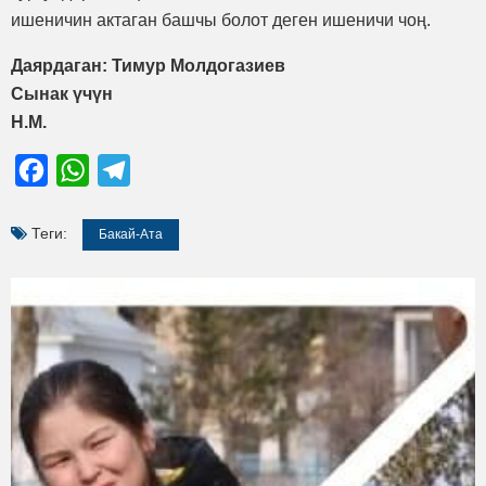
ишеничин актаган башчы болот деген ишеничи чоң.
Даярдаган: Тимур Молдогазиев
Сынак үчүн
Н.М.
Facebook
WhatsApp
Telegram
Теги:
Бакай-Ата