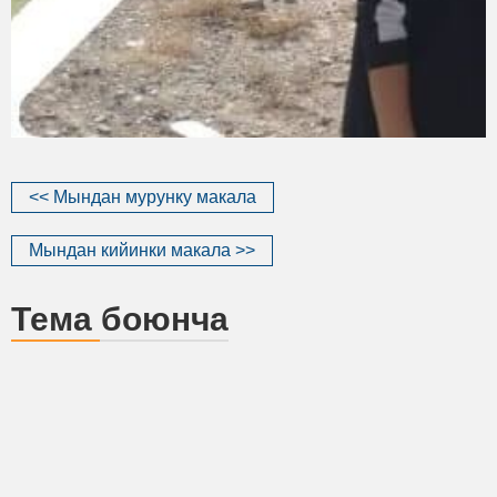
<< Мындан мурунку макала
Мындан кийинки макала >>
Тема боюнча