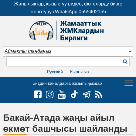
Жанылыктар, кызыктуу видео, фотолорду бизге
жөнөтүңүз WhatsApp
0555402155
Русский
Кыргызча
Биздин каналдарга жазылыңыздар
Бакай-Атада жаңы айыл
өкмөт башчысы шайланды