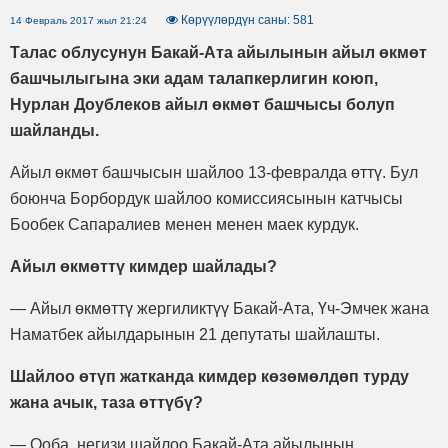
Көрүүлөрдүн саны: 581
14 Февраль 2017 жыл 21:24
Талас облусунун Бакай-Ата айылынын айыл өкмөт
башчылыгына эки адам талапкерлигин коюп,
Нурлан Доублеков айыл өкмөт башчысы болуп
шайланды.
Айыл өкмөт башчысын шайлоо 13-февралда өттү. Бул
боюнча Борбордук шайлоо комиссиясынын катчысы
Бообек Сапаралиев менен менен маек курдук.
Айыл өкмөттү кимдер шайлады?
— Айыл өкмөттү жергиликтүү Бакай-Ата, Үч-Эмчек жана
Наматбек айылдарынын 21 депутаты шайлашты.
Шайлоо өтүп жатканда кимдер көзөмөлдөп турду
жана ачык, таза өттүбү?
— Ооба, негизи шайлоо Бакай-Ата айылынын