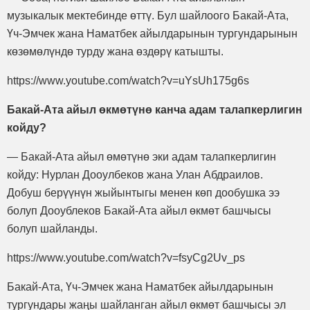
музыкалык мектебинде өттү. Бул шайлоого Бакай-Ата,
Үч-Эмчек жана Наматбек айылдарынын тургундарынын
көзөмөлүндө турду жана өздөрү катышты.
https://www.youtube.com/watch?v=uYsUh175g6s
Бакай-Ата айыл өкмөтүнө канча адам талапкерлигин
койду?
— Бакай-Ата айыл өмөтүнө эки адам талапкерлигин
койду: Нурлан Дооулбеков жана Улан Абдраилов.
Добуш берүүнүн жыйынтыгы менен көп дообушка ээ
болуп Дооублеков Бакай-Ата айыл өкмөт башчысы
болуп шайланды.
https://www.youtube.com/watch?v=fsyCg2Uv_ps
Бакай-Ата, Үч-Эмчек жана Наматбек айылдарынын
тургундары жаңы шайланган айыл өкмөт башчысы эл