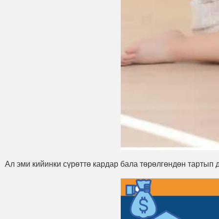
Ал эми кийинки сүрөттө кардар бала төрөлгөндөн тартып 