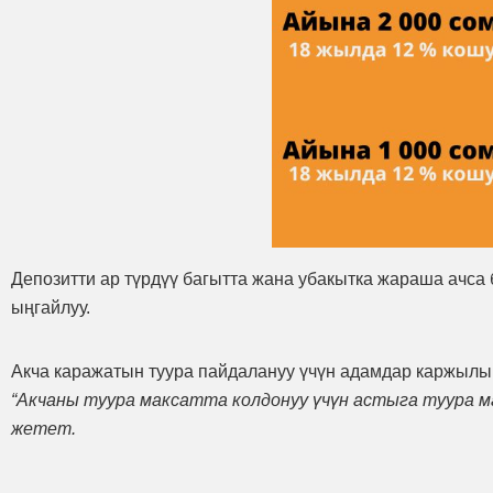
Депозитти ар түрдүү багытта жана убакытка жараша ачса 
ыңгайлуу.
Акча каражатын туура пайдалануу үчүн адамдар каржылык 
“Акчаны туура максатта колдонуу үчүн астыга туура ма
жетет.