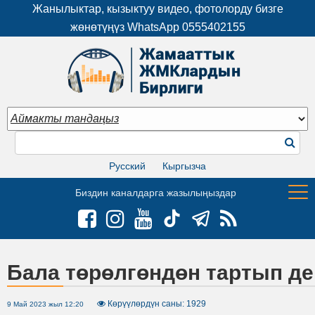
Жанылыктар, кызыктуу видео, фотолорду бизге
жөнөтүңүз WhatsApp
0555402155
Русский
Кыргызча
Биздин каналдарга жазылыңыздар
Бала төрөлгөндөн тартып де
Көрүүлөрдүн саны: 1929
9 Май 2023 жыл 12:20