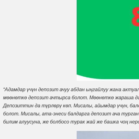
“Адамдар үчүн депозит ачуу абдан ыңгайлуу жана актуал
мөөнөткө депозит ачтырса болот. Мөөнөткө жараша даг
Депозиттин да түрлөрү көп. Мисалы, айымдар үчүн, ба
болот. Мисалы, ата-энеси балдарга депозит ача турга
билим алуусуна, же болбосо турак жай же башка чоң не