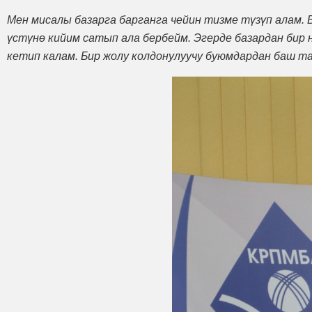
Мен мисалы базарга барганга чейин тизме түзүп алам. 
үстүнө кийим сатып ала бербейм. Эгерде базардан бир 
кетип калам. Бир жолу колдонулуучу буюмдардан баш т