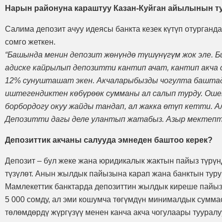
Нарын районуна караштуу Казан-Куйган айылынын тур
Салима депозит ачуу идеясы банкта кезек күтүп отурганда
сомго жеткен.
“Башында менин депозит жөнүндө түшүнүгүм жок эле. Б
адиске кайрылып депозитти кантип ачат, кантип акча с
12% сунушташат экен. Акчаларыбызды чогулта баштадык
иштегендиктен көбүрөөк сумманы ал салып турду. Ошен
борбордогу окуу жайды тандап, ал жакка өтүп кетти. Ал
Депозитти дагы деле улантып жатабыз. Азыр мектепте
Депозиттик акчаны салууда эмнеден баштоо керек?
Депозит – бул жеке жана юридикалык жактын пайыз түрү
түзүлөт. Анын жылдык пайызына карап жана банктын турук
Мамлекеттик банктарда депозиттин жылдык киреше пайызы
5 000 сомду, ал эми кошумча төгүмдүн минималдык суммас
төлөмдөрдү жүргүзүү менен канча акча чогулаары тууралу