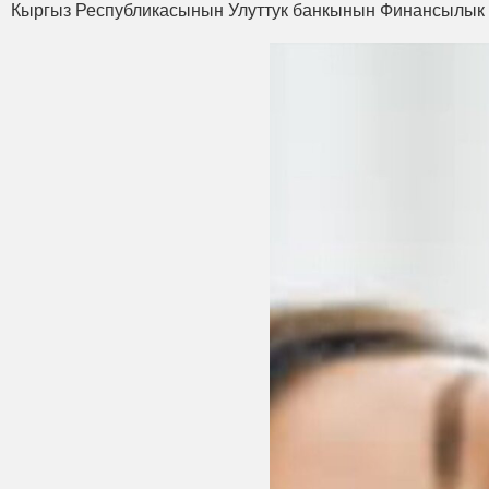
Кыргыз Республикасынын Улуттук банкынын Финансылык са