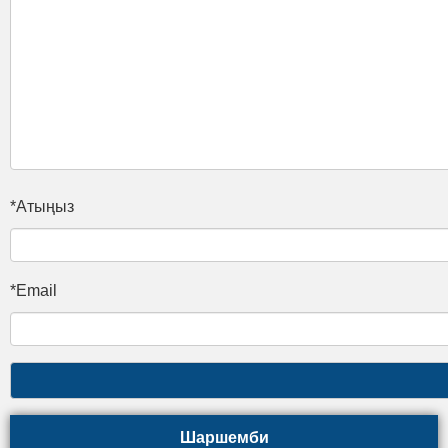
*Атыңыз
*Email
Шаршемби