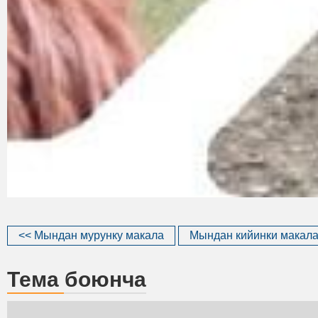
<< Мындан мурунку макала
Мындан кийинки макала
Тема боюнча