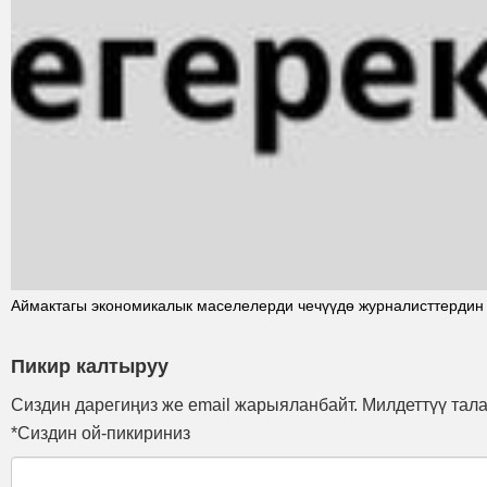
Аймактагы экономикалык маселелерди чечүүдө журналисттердин 
Пикир калтыруу
Сиздин дарегиңиз же email жарыяланбайт. Милдеттүү тал
*Сиздин ой-пикириниз