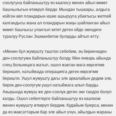
соолугуна байланыштуу ѳз каалосу менен айыл ѳкмѳт
башчылыгын ѳткѳрүп берди. Мындан тышкары, алдыга
койгон кѳп пландарын ишке ашырууга убактысы жетпей
калгандыгы жана ал пландарын жаӊы шайланган айыл
өкмөт башчысы улантып кетет деген ойдо экендиги
туралуу Руслан Эшманбетов буларды айтып ѳттү:
«Менин бул жумушту таштоо себебим, эӊ биринчиден
ден-соолугума байланыштуу болду. Мен январь айында
спец больницага жатып, ошол жактан мага кѳрсѳтмѳ
беришип, натыйжада операцияга деген кѳрсѳтмѳ
беришти. Ушул жумушту дагы эле аркалайын дедим эле,
бирок ден-соолугум ушул натыйжага алып барды.
Акырында жумуш же ден-соолук деген эки тандоо болуп
калды. Ошол себептерге байланыштуу ѳз каалоом
менен жумушту ѳткѳрүп бердим. Кудайым буюрса, менин
да ѳз максаттарым бар эле айыл үчүн, айылдын жараны