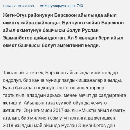
Көрүүлөрдүн саны: 743
1 Июнь 2019 жыл 0:24
Жети-Өгүз районунун Барскоон айылында айыл
ѳкмѳтү кайра шайланды. Бул күнгѳ чейин Барскоон
айыл ѳкмѳтүнүн башчысы болуп Руслан
Эшманбетов дайындалган. Ал 9 жылдан бери айыл
ѳкмѳт башчысы болуп эмгектенип келди.
Тактап айта кетсек, Барскоон айылында ички жолдор
оӊдолуп, бир канча муниципалдык ишканалар ачылды.
Бала бакчалар оӊдолуп, кѳптѳгѳн инвесторлор
тартылып, алардын аркасы менен мечит да салдырганга
жетишти. Айылдын таза суу кѳйгѳйүн да чечүүгѳ
жетишти. Эӊ негизгиси 2017-жылы «Мыкты айыл ѳкмѳт»
аталып, бир миллион сом утуп алганга да жетишкен.
2019-жылдын май айында Руслан Эшманбетов ден-