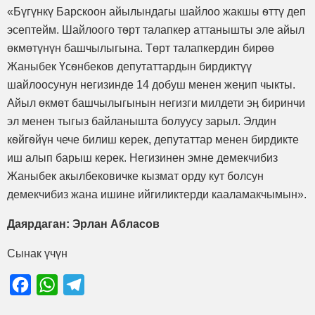
«Бүгүнкү Барскоон айылындагы шайлоо жакшы ѳттү деп
эсептейм. Шайлоого тѳрт талапкер аттанышты эле айыл
ѳкмѳтүнүн башчылыгына. Тѳрт талапкердин бирѳѳ
Жаныбек Үсѳнбеков депутаттардын бирдиктүү
шайлоосунун негизинде 14 добуш менен жеӊип чыкты.
Айыл ѳкмѳт башчылыгынын негизги милдети эӊ биринчи
эл менен тыгыз байланышта болуусу зарыл. Элдин
кѳйгѳйүн чече билиш керек, депутаттар менен бирдикте
иш алып барыш керек. Негизинен эмне демекчибиз
Жаныбек акылбековичке кызмат орду кут болсун
демекчибиз жана ишине ийгиликтерди кааламакчымын».
Даярдаган: Эрлан Абласов
Сынак үчүн
Facebook
WhatsApp
Telegram