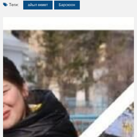
Теги:
айыл өкмөт
Барскоон