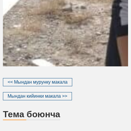
<< Мындан мурунку макала
Мындан кийинки макала >>
Тема боюнча