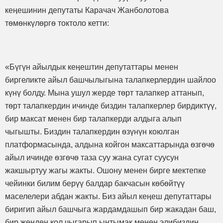
кеӊешинин депутаты Карачач Жанболотова
тѳмѳнкүлѳргѳ токтоло кетти:
«Бүгүн айылдык кеӊештин депутаттары менен
биргеликте айыл башчылыгына талапкерлердин шайлоо
күнү болду. Мына ушул жерде тѳрт талапкер аттанып,
тѳрт талапкердин ичинде биздин талапкерлер бирдиктүү,
бир максат менен бир талапкерди алдыга алып
чыгышты. Биздин талапкердин ѳзүнүн коюлган
платформасында, алдына койгон максаттарында ѳзгѳчѳ
айыл ичинде ѳзгѳчѳ таза суу жана сугат суусун
жакшыртуу жагы жакты. Ошону менен бирге мектепке
чейинки билим берүү балдар бакчасын кѳбѳйтүү
маселелери абдан жакты. Биз айыл кеӊеш депутаттары
биригип айыл башчыга жардамдашып бир жакадан баш,
бир жеӊден кол чыгарып ынтымак менен элибиздин,