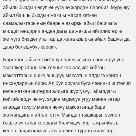
айылыбыздын ѳсүп-ѳнүүсүнѳ жардам беребиз. Мурунку
айыл башчыбыздын жакшы жасап кеткен
саамалыктарынын баарын азыркы айыл башчыга
милдеттендирип андан дагы да жакшы ийгиликтерге
жетүүгѳ биз депутаттар да жана азыркы айыл башчы да
даяр болушубуз керек».
Барскоон айыл ѳкмѳтүнүн башчысынын бош орунуна
талапкер Жаныбек Үсѳнбеков алдыга койгон
максаттарын ишке ашыруу максатын алдыга койгон
инсандардын бири. Ал бул орунга буга чейинки иштелип
келе жаткан иштерди алдыга жүргүзүү, айылдагы
кѳйгѳйлөрдү чечүү, элдин мүдѳсүн угуу менен катар
аларды толугу менен чечүү максатында бара
жаткандыгын айтып ѳттү. Мындан тышкары, ѳзүнѳн
башка үч талапкер дагы билимдүү, иш тажрыйбасы
кенен, элдин камын аткара биле турган жигиттер