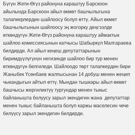
Бүгүн Жети-Өгүз районуна караштуу Барскоон
айылында Барскоон айыл ѳкмѳт башчылыгына
талапкерлердин шайлоосу болуп ѳттү. Айыл ѳкмѳт
башчылыгынын шайлоосу эӊ жогорку деӊгээлде
ѳткѳндүгүн Жети-Өгүз районуна караштуу аймактык
шайлоо комиссиясынын катчысы Шабыркүл Малгараева
билдирди. Ал айыл кеӊеш депутаттарынын
биримдүүлүгүнүн негизинде шайлоо бир тур менен
ѳткѳндүгүн белгиледи. Шайлоодо тѳрт талапкердин бири
Жаныбек Үсѳнбаев жалпысынан 14 добуш менен жеӊип
чыкандыгын айтып ѳттү. Мындан тышкары айыл ѳкмѳт
башчысы жергиликтүү тургундар менен тыкыс
байланышта болуусу зарыл экендигин жана депутаттар
менен тыкыс байланышта болуп каржы маселесин чече
билүүсү зарыл экендигин билдирди.