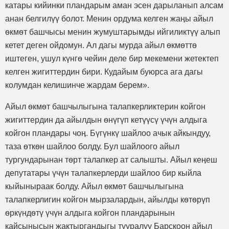
катары кийинки пландарым аман эсен дарыланып алсам
анан белгилүү болот. Менин ордума келген жаӊы айыл
ѳкмѳт башчысы менин жумуштарымды ийгиликтүү алып
кетет деген ойдомун. Ал дагы мурда айыл ѳкмѳттѳ
иштеген, ушул күнгѳ чейин деле бир мекемени жетектеп
келген жигиттердин бири. Кудайым буюрса ага дагы
колумдан келишинче жардам берем».
Айыл ѳкмѳт башчылыгына талапкерликтерин койгон
жигиттердин да айылдын ѳнүгүп кетүүсү үчүн алдыга
койгон пландары чоӊ. Бүгүнкү шайлоо ачык айкындуу,
таза ѳткѳн шайлоо болду. Бул шайлоого айыл
тургундарынан тѳрт талапкер ат салышты. Айыл кеӊеш
депутатары үчүн талапкерлерди шайлоо бир кыйла
кыйыныраак болду. Айыл ѳкмѳт башчылыгына
талапкерлигин койгон мырзалардын, айылды кѳтѳрүп
ѳркүндѳтү үчүн алдыга койгон пландарынын
кайсынысын жактыргандыгы тууралуу Барскоон айыл