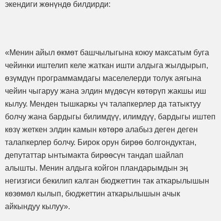
экендиги жѳнүндѳ билдирди:
«Менин айыл ѳкмѳт башчылыгына коюу максатым буга
чейинки иштелип келе жаткан ишти алдыга жылдырып,
ѳзүмдүн программамдагы маселелерди толук аягына
чейин чыгаруу жана элдин мүдѳсүн кѳтѳрүп жакшы иш
кылуу. Менден тышкаркы үч талапкерлер да татыктуу
болчу жана бардыгы билимдүү, илимдүү, бардыгы иштеп
кѳзү жеткен элдин камын кѳтѳрѳ алабыз деген деген
талапкерлер болчу. Бирок орун бирѳѳ болгондуктан,
депутаттар ынтымакта бирѳѳсүн тандап шайлап
алышты. Менин алдыга койгон пландарымдын эӊ
негизгиси бекилип калган бюджеттин так аткарылышын
кѳзѳмѳл кылып, бюджеттин аткарылышын ачык
айкындуу кылуу».