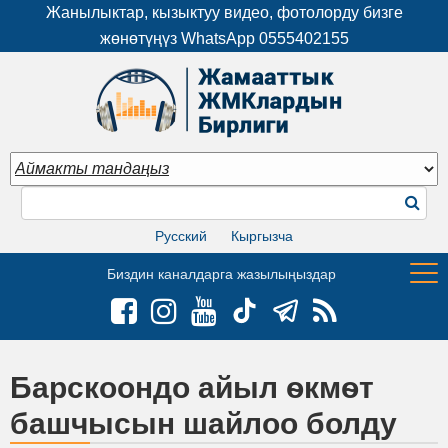
Жанылыктар, кызыктуу видео, фотолорду бизге
жөнөтүңүз WhatsApp
0555402155
Русский
Кыргызча
Биздин каналдарга жазылыңыздар
Барскоондо айыл ѳкмѳт
башчысын шайлоо болду