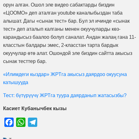
орун алган. Ошол эле видео сабактарды биздин
«ЦООМО» деп аталган youtube каналыбыздан таба
алышат. Дагы «сынак тест» бар. Бул эл ичинде «сынак
тест» деп аталып калганы менен окуучуларды көз-
карандысыз баалоо болуп саналат. Андан жалаң гана 11-
класстын балдары эмес, 2-класстан тарта бардык
окуучулар өтө алат. Ошондой эле биздин сайтта акысыз
сынак тесттер бар.
«Илимдеги кыздар» ЖРТга акысыз даярдоо окуусуна
катышууда
Тест: бүтүрүүчү ЖРТга туура даярданып жатасызбы?
Касиет Кубанычбек кызы
Facebook
WhatsApp
Telegram