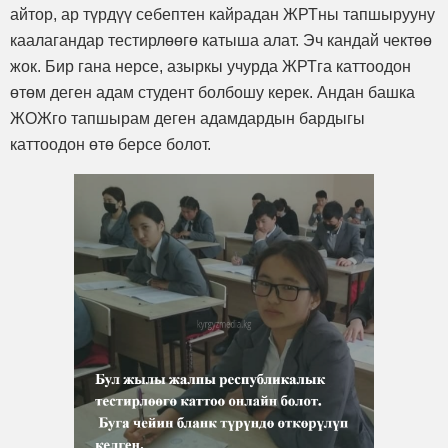
айтор, ар түрдүү себептен кайрадан ЖРТны тапшырууну
каалагандар тестирлөөгө катыша алат. Эч кандай чектөө
жок. Бир гана нерсе, азыркы учурда ЖРТга каттоодон
өтөм деген адам студент болбошу керек. Андан башка
ЖОЖго тапшырам деген адамдардын бардыгы
каттоодон өтө берсе болот.