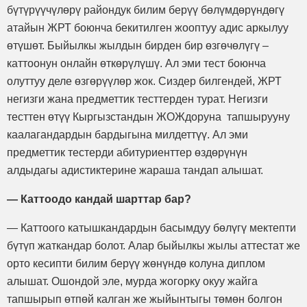
бүтүрүүчүлөрү райондук билим берүү бөлүмдөрүндөгү
атайын ЖРТ боюнча бекитилген жооптуу адис аркылуу
өтүшөт. Быйылкы жылдын бирден бир өзгөчөлүгү –
каттоонун онлайн өткөрүлүшү. Ал эми тест боюнча
олуттуу деле өзгөрүүлөр жок. Сиздер билгендей, ЖРТ
негизги жана предметтик тесттерден турат. Негизги
тесттен өтүү Кыргызстандын ЖОЖдоруна тапшырууну
каалагандардын бардыгына милдеттүү. Ал эми
предметтик тестерди абитуриенттер өздөрүнүн
алдыдагы адистиктерине жараша тандап алышат.
— Каттоодо кандай шарттар бар?
— Каттоого катышкандардын басымдуу бөлүгү мектепти
бүтүп жаткандар болот. Алар быйылкы жылы аттестат же
орто кесипти билим берүү жөнүндө колуна диплом
алышат. Ошондой эле, мурда жогорку окуу жайга
тапшырып өтпөй калган же жыйынтыгы төмөн болгон