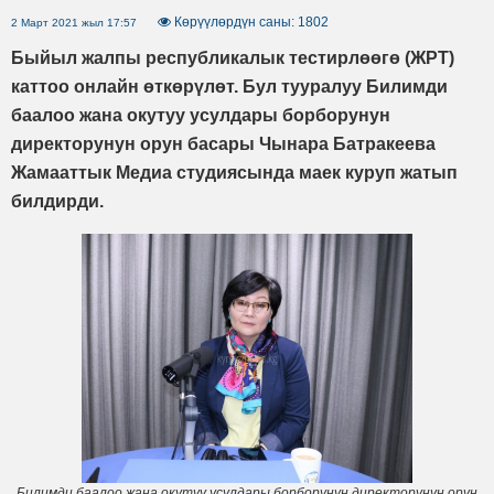
Көрүүлөрдүн саны: 1802
2 Март 2021 жыл 17:57
Быйыл жалпы республикалык тестирлөөгө (ЖРТ)
каттоо онлайн өткөрүлөт. Бул тууралуу Билимди
баалоо жана окутуу усулдары борборунун
директорунун орун басары Чынара Батракеева
Жамааттык Медиа студиясында маек куруп жатып
билдирди.
Билимди баалоо жана окутуу усулдары борборунун директорунун орун