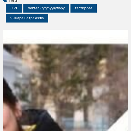
Теги:
ЖРТ
мектеп бүтүрүүчүлөрү
тестирлөө
Чынара Батракеева