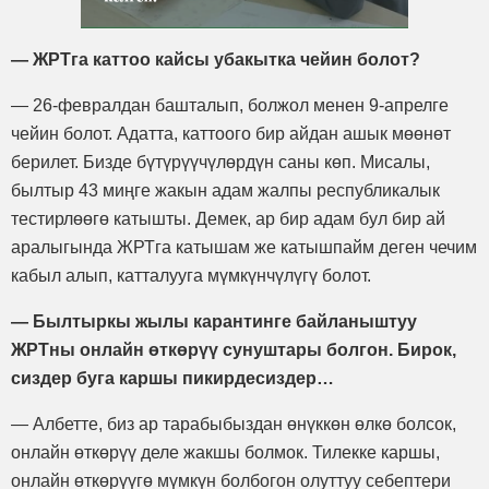
— ЖРТга каттоо кайсы убакытка чейин болот?
— 26-февралдан башталып, болжол менен 9-апрелге
чейин болот. Адатта, каттоого бир айдан ашык мөөнөт
берилет. Бизде бүтүрүүчүлөрдүн саны көп. Мисалы,
былтыр 43 миңге жакын адам жалпы республикалык
тестирлөөгө катышты. Демек, ар бир адам бул бир ай
аралыгында ЖРТга катышам же катышпайм деген чечим
кабыл алып, катталууга мүмкүнчүлүгү болот.
— Былтыркы жылы карантинге байланыштуу
ЖРТны онлайн өткөрүү сунуштары болгон. Бирок,
сиздер буга каршы пикирдесиздер…
— Албетте, биз ар тарабыбыздан өнүккөн өлкө болсок,
онлайн өткөрүү деле жакшы болмок. Тилекке каршы,
онлайн өткөрүүгө мүмкүн болбогон олуттуу себептери