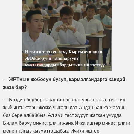
— ЖРТнын жобосун бузуп, кармалгандарга кандай
жаза бар?
— Биздин борбор тараптан берил турган жаза, тесттин
жыйынтыктары жокко чыгарылат. Андан башка жазаны
биз бере албайбыз. Ал эми тест жүрүп жаткан учурда
Билим берүү министрлиги жана Ички иштер министрлиги
менен тыгыз кызматташабыз. Ичики иштер