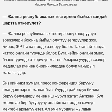
басары Чынара Батракеева
— Жалпы республикалык тестирлөө быйыл кандай
шартта өткөрүлөт?
— Жалпы республикалык тестирлөөнү өткөрүүнүн
эрежелери боюнча быйыл олуттуу өзгөрүүлөр жок.
Бирок, ЖРТга каттоодо өзгөрүү болот. Тактап айтканда,
каттоо онлайн түрүндө болот. Буга чейин онлайн эмес,
бланк түрүндө өткөрүлүп келген. Азыркы учурда сиздер
медиалар ичинен биринчилерден болуп чакырып
жатасыздар.
Биз кийинки жумага пресс конференция берүүнү
пландаштырып жатканбыз. Учурда райондук билим
берүү бөлүмдөрү менен иш жүрүп жатат. Анткени, бул
жерде ар бир бүтүрүүчү онлайн каттоодон өзүнүн
мектеби аркылуу өтөт. Ал эми мурдагы жылдын