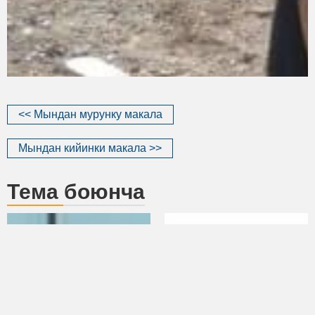
<< Мындан мурунку макала
Мындан кийинки макала >>
Тема боюнча