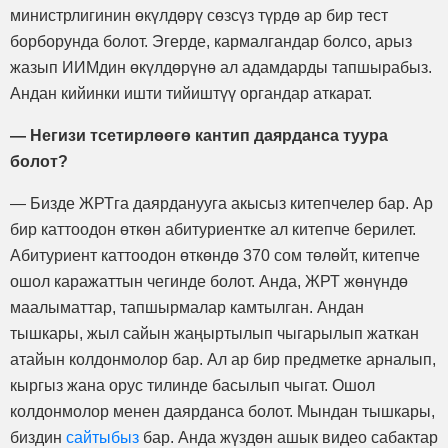
министрлигинин өкүлдөрү сөзсүз түрдө ар бир тест
борборунда болот. Эгерде, кармалгандар болсо, арыз
жазып ИИМдин өкүлдөрүнө ал адамдарды тапшырабыз.
Андан кийинки ишти тийиштүү органдар аткарат.
— Негизи тсетирлөөгө кантип даярданса туура
болот?
— Бизде ЖРТга даярданууга акысыз китепчелер бар. Ар
бир каттоодон өткөн абитуриентке ал китепче берилет.
Абитуриент каттоодон өткөндө 370 сом төлөйт, китепче
ошол каражаттын чегинде болот. Анда, ЖРТ жөнүндө
маалыматтар, тапшырмалар камтылган. Андан
тышкары, жыл сайын жаңыртылып чыгарылып жаткан
атайын колдонмолор бар. Ал ар бир предметке арналып,
кыргыз жана орус тилинде басылып чыгат. Ошол
колдонмолор менен даярданса болот. Мындан тышкары,
биздин
сайтыбыз
бар. Анда жүздөн ашык видео сабактар