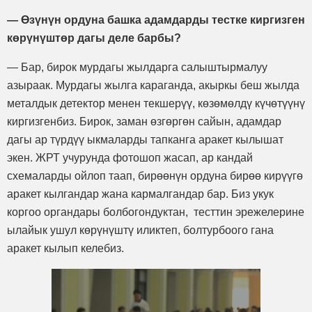
— Өзүнүн ордуна башка адамдарды тестке киргизген
көрүнүштөр дагы деле барбы?
— Бар, бирок мурдагы жылдарга салыштырмалуу
азыраак. Мурдагы жылга караганда, акыркы беш жылда
металдык детектор менен текшерүү, көзөмөлдү күчөтүүнү
киргизгенбиз. Бирок, заман өзгөргөн сайын, адамдар
дагы ар түрдүү ыкмаларды тапканга аракет кылышат
экен. ЖРТ учурунда фотошоп жасап, ар кандай
схемаларды ойлоп таап, бирөөнүн ордуна бирөө кирүүгө
аракет кылгандар жана кармалгандар бар. Биз укук
коргоо органдары болбогондуктан, тесттин эрежелерине
ылайык ушул көрүнүштү иликтеп, болтурбоого гана
аракет кылып келебиз.