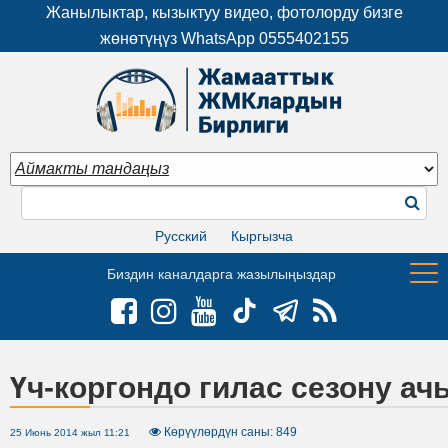
Жанылыктар, кызыктуу видео, фотолорду бизге
жөнөтүңүз WhatsApp
0555402155
Русский
Кыргызча
Биздин каналдарга жазылыңыздар
Үч-коргондо гилас сезону а
Көрүүлөрдүн саны: 849
25 Июнь 2014 жыл 11:21