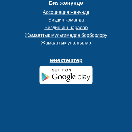
Биз жөнүндө
Ассоциация жөнүндө
Биздин команда
Биздин иш-чаралар
Жамааттык мультимедиа борборлору
Жамааттык үналгылар
Өнөктөштөр