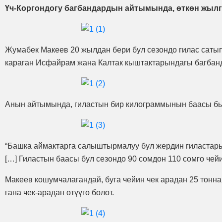
Үч-Коргондогу багбандардын айтымында, өткөн жыл
Жумабек Макеев 20 жылдан бери бул сезондо гилас сатып
караган Исфайрам жана Калтак кыштактарындагы багбан
Анын айтымында, гиластын бир килограммынын баасы бый
“Башка аймактарга салыштырмалуу бул жердин гиластары 
[…] Гиластын баасы бул сезондо 90 сомдон 110 сомго чейи
Макеев кошумчалагандай, буга чейин чек арадан 25 тонна
гана чек-арадан өтүүгө болот.