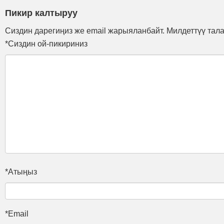
Пикир калтыруу
Сиздин дарегиңиз же email жарыяланбайт. Милдеттүү тал
*Сиздин ой-пикириниз
*Атыңыз
*Email