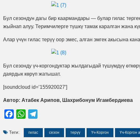
Бул сезондун дагы бир каармандары — булар гилас тер
жыйнап алуу. Теримчилерге түшкү тамак каралган жана кү
Алар үчүн гилас терүү оор эмес, алган эмгек акысына ка
Бул сезонду үч-коргондуктар жылдагыдай түшүмдүү өткөр
даярдык көрүп жатышат.
[soundcloud id=’155920027′]
Автор: Атабек Арипов, Шахрибонум Игамбердиева
Facebook
WhatsApp
Telegram
Теги:
гилас
сезон
терүү
Үч-Коргон
Үч-Коргон