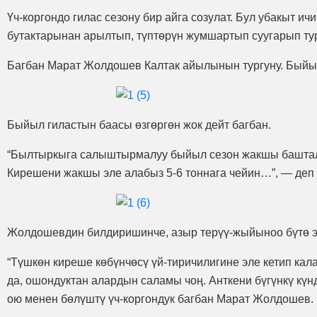
Үч-коргондо гилас сезону бир айга созулат. Бул убакыт и
бутактарынан арылтып, түптөрүн жумшартып суугарып ту
Багбан Марат Жолдошев Калтак айылынын тургуну. Быйыл
Быйыл гиластын баасы өзгөргөн жок дейт багбан.
“Былтыркыга салыштырмалуу быйыл сезон жакшы башталд
Кирешени жакшы эле алабыз 5-6 тоннага чейин…”, — деп 
Жолдошевдин билдиришинче, азыр терүү-жыйыноо бүтө эл
“Түшкөн киреше көбүнчөсү үй-тиричилигине эле кетип кал
да, ошондуктан алардын саламы чоң. Анткени бүгүнкү кү
ою менен бөлүштү үч-коргондук багбан Марат Жолдошев.