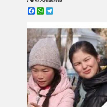
Илима Жумабаева
Facebook
WhatsApp
Telegram