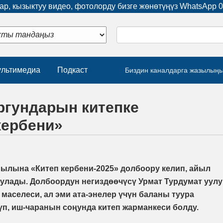
р, кызыктуу видео, фотолорду бизге жөнөтүңүз WhatsApp
0
льтимедиа
Подкаст
Биздин каналдарга жазылың
гундарын китепке
кербени»
йылына «Китеп кербени-2025» долбоору келип, айыл
улады. Долбоордун негиздөөчүсү Урмат Турдумат уулу
 маселеси, ал эми ата-энелер үчүн баланы туура
п, иш-чаранын соңунда китеп жарманкеси болду.