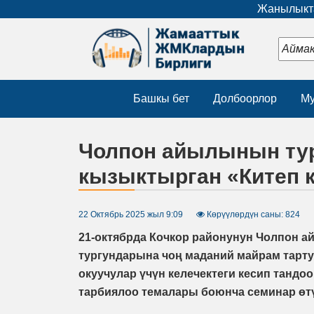
Жанылыкта
Башкы бет
Долбоорлор
Му
Чолпон айылынын тур
кызыктырган «Китеп 
22 Октябрь 2025 жыл 9:09
Көрүүлөрдүн саны: 824
21-октябрда Кочкор районунун Чолпон а
тургундарына чоң маданий майрам тарту
окуучулар үчүн келечектеги кесип тандоо
тарбиялоо темалары боюнча семинар өтү