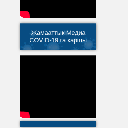
Жамааттык Медиа
COVID-19 га каршы