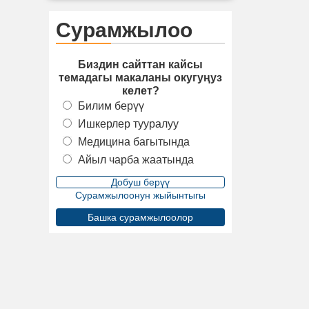
Сурамжылоо
Биздин сайттан кайсы
темадагы макаланы окугуңуз
келет?
Билим берүү
Ишкерлер тууралуу
Медицина багытында
Айыл чарба жаатында
Сурамжылоонун жыйынтыгы
Башка сурамжылоолор