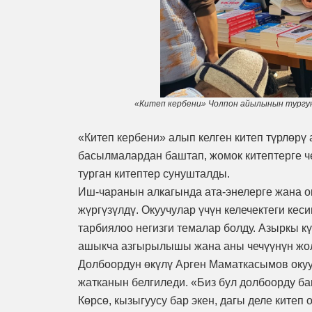
«
Китеп кербени» Чолпон айылынын тургу
«Китеп кербени» алып келген китеп түрлөрү 
басылмалардан баштап, жомок китептерге ч
турган китептер сунушталды.
Иш-чаранын алкагында ата-энелерге жана о
жүргүзүлдү. Окуучулар үчүн келечектеги кес
тарбиялоо негизги темалар болду. Азыркы к
ашыкча азгырылышы жана аны чечүүнүн жол
Долбоордун өкүлү Арген Маматкасымов окуу
жатканын белгиледи. «Биз бул долбоорду б
Көрсө, кызыгуусу бар экен, дагы деле китеп 