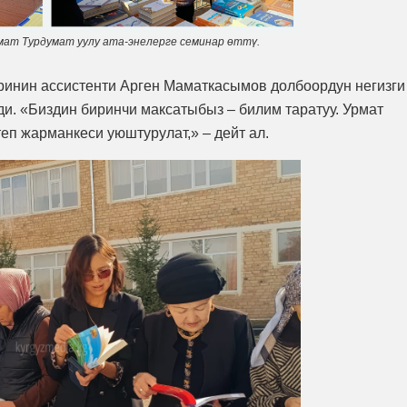
мат Турдумат уулу ата-энелерге семинар өттү.
ринин ассистенти Арген Маматкасымов долбоордун негизги
ди. «Биздин биринчи максатыбыз – билим таратуу. Урмат
еп жарманкеси уюштурулат,» – дейт ал.