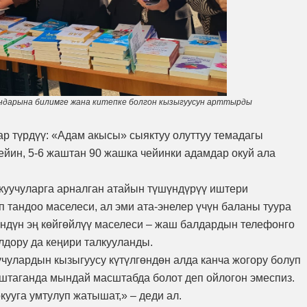
ндарына билимге жана китепке болгон кызыгуусун арттырды
ар түрдүү: «Адам акысы» сыяктуу олуттуу темадагы
ейин, 5-6 жаштан 90 жашка чейинки адамдар окуй ала
куучуларга арналган атайын түшүндүрүү иштери
ип тандоо маселеси, ал эми ата-энелер үчүн баланы туура
үндүн эң көйгөйлүү маселеси – жаш балдардын телефонго
дору да кеңири талкууланды.
чулардын кызыгуусу күтүлгөндөн алда канча жогору болуп
аштаганда мындай масштабда болот деп ойлогон эмеспиз.
окууга умтулуп жатышат,» – деди ал.