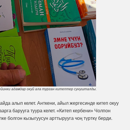
ейинки адамдар окуй ала турган китептер сунушталды
.
айда алып келет. Анткени, айыл жергесинде китеп окуу
арга барууга туура келет. «Китеп кербени» Чолпон
е болгон кызыгуусун арттырууга чоң түрткү берди.