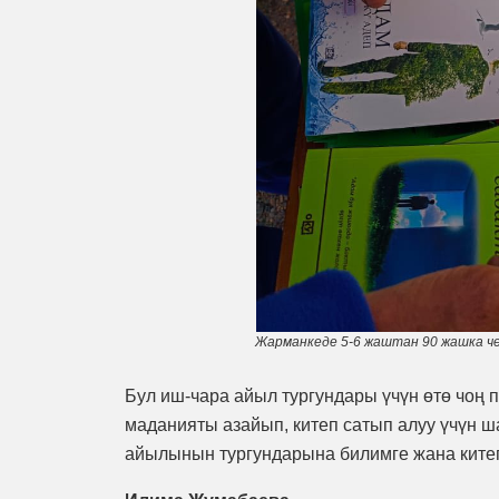
Жарманкеде 5-6 жаштан 90 жашка ч
Бул иш-чара айыл тургундары үчүн өтө чоң п
маданияты азайып, китеп сатып алуу үчүн ша
айылынын тургундарына билимге жана китепк