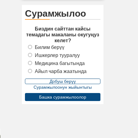
Сурамжылоо
Биздин сайттан кайсы
темадагы макаланы окугуңуз
келет?
Билим берүү
Ишкерлер тууралуу
Медицина багытында
Айыл чарба жаатында
Сурамжылоонун жыйынтыгы
Башка сурамжылоолор