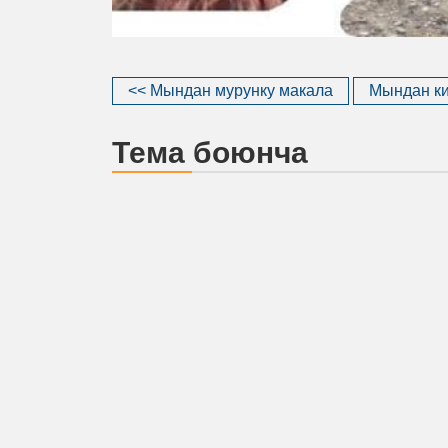
<< Мындан мурунку макала
Мындан ки
Тема боюнча