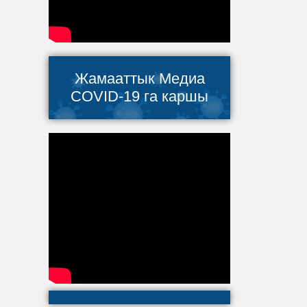
Жамааттык Медиа
COVID-19 га каршы