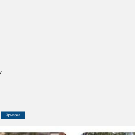
у
Ярмарка