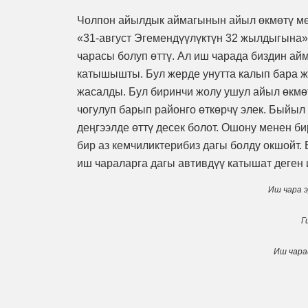
Чолпон айылдык аймагынын айыл өкмөтү ме
«31-август Эгемендүүлүктүн 32 жылдыгына
чарасы болуп өттү. Ал иш чарада биздин айм
катышышты. Бул жерде унутта калып бара ж
жасалды. Бул биринчи жолу ушул айыл өкмөт
чогулуп барып районго өткөрчү элек. Быйы
деңгээлде өттү десек болот. Ошону менен б
бир аз кемчиликтерибиз дагы болду окшойт.
иш чараларга дагы автивдүү катышат деген
Иш чара 
Г
Иш чара