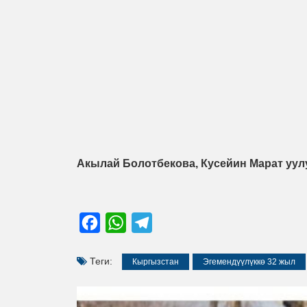
Акылай Болотбекова, Кусейин Марат уул
Facebook
WhatsApp
Telegram
Теги:
Кыргызстан
Эгемендүүлүккө 32 жыл