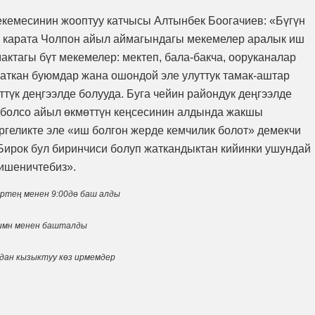
кемесинин жооптуу катчысы Алтынбек Боогачиев: «Бүгүн
» карата Чолпон айыл аймагындагы мекемелер аралык иш
актагы бүт мекемелер: мектеп, бала-бакча, ооруканалар
аткан буюмдар жана ошондой эле улуттук тамак-аштар
түк деңгээлде болууда. Буга чейин райондук деңгээлде
л болсо айыл өкмөттүн кеңсесинин алдында жакшы
иргеликте эле «иш болгон жерде кемчилик болот» демекчи
 Бирок бул биринчиси болуп жаткандыктан кийинки ушундай
 ишеничтебиз».
эртең менен 9:00дө баш алды
имн менен башталды
дан кызыктуу көз ирмемдер