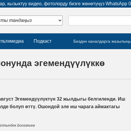
р, кызыктуу видео, фотолорду бизге жөнөтүңүз WhatsApp
0
льтимедиа
Подкаст
Биздин каналдарга жазылың
йонунда эгемендүүлүккө
август Эгемендүүлүктүн 32 жылдыгы белгиленди. Иш
лде болуп өттү. Ошондой эле иш чарага аймактагы
Алтынбек Боогачиев