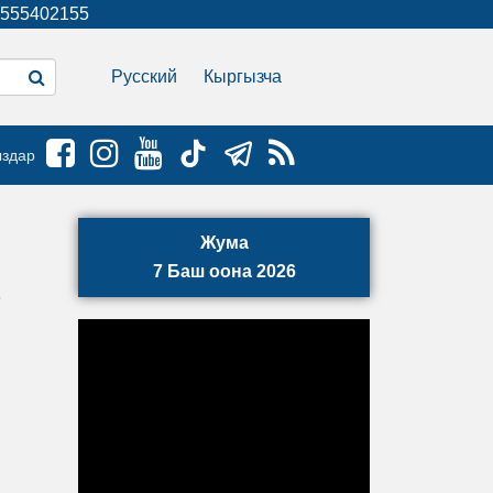
555402155
Русский
Кыргызча
ыздар
Жума
7 Баш оона 2026