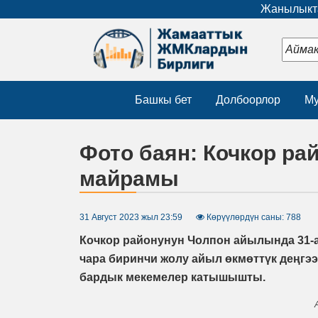
Жанылыкта
Башкы бет
Долбоорлор
Му
Фото баян: Кочкор ра
майрамы
31 Август 2023 жыл 23:59
Көрүүлөрдүн саны: 788
Кочкор районунун Чолпон айылында 31-
чара биринчи жолу айыл өкмөттүк деңгээ
бардык мекемелер катышышты.