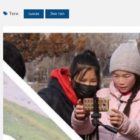
Теги:
сынак
Эне тил