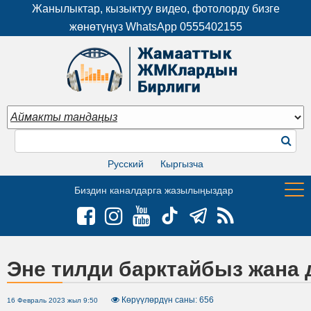
Жанылыктар, кызыктуу видео, фотолорду бизге
жөнөтүңүз WhatsApp
0555402155
Русский
Кыргызча
Биздин каналдарга жазылыңыздар
Эне тилди барктайбыз жана
Көрүүлөрдүн саны: 656
16 Февраль 2023 жыл 9:50