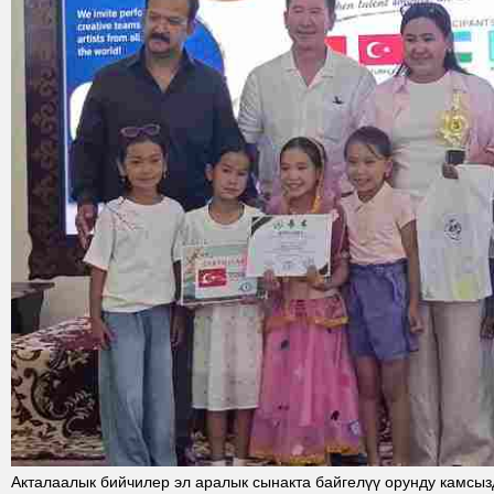
Акталаалык бийчилер эл аралык сынакта байгелүү орунду камсы