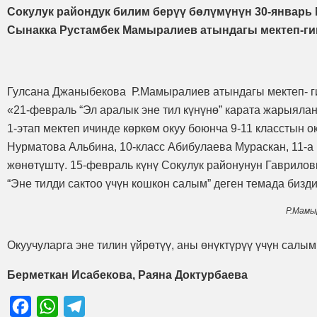
Сокулук райондук билим берүү бөлүмүнүн 30-январь 
Сынакка Рустамбек Мамыралиев атындагы мектеп-ги
Гулсана Джаныбекова Р.Мамыралиев атындагы мектеп- г
«21-февраль “Эл аралык эне тил күнүнө” карата жарыяланг
1-этап мектеп ичинде көркөм окуу боюнча 9-11 класстын о
Нурматова Альбина, 10-класс Абибулаева Мураскан, 11-а 
жөнөтүштү. 15-февраль күнү Сокулук районунун Гаврилов
“Эне тилди сактоо үчүн кошкон салым” деген темада бизд
Р.Мамы
Окуучуларга эне тилин үйрөтүү, аны өнүктүрүү үчүн салым
Берметкан Исабекова, Раяна Доктурбаева
Facebook
WhatsApp
Telegram