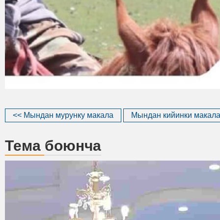
<< Мындан мурунку макала
Мындан кийинки макала
Тема боюнча