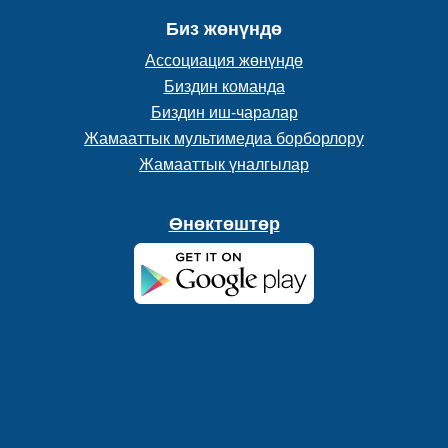
Биз жөнүндө
Ассоциация жөнүндө
Биздин команда
Биздин иш-чаралар
Жамааттык мультимедиа борборлору
Жамааттык үналгылар
Өнөктөштөр