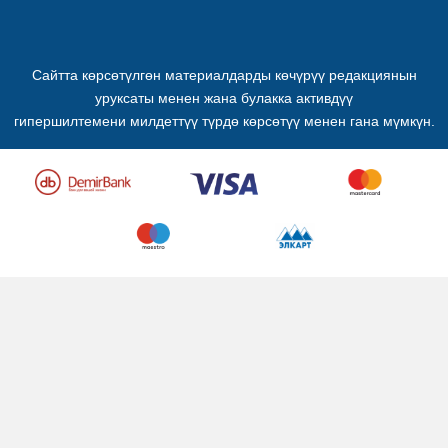
Сайтта көрсөтүлгөн материалдарды көчүрүү редакциянын
уруксаты менен жана булакка активдүү
гипершилтемени милдеттүү түрдө көрсөтүү менен гана мүмкүн.