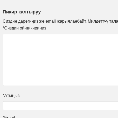
Пикир калтыруу
Сиздин дарегиңиз же email жарыяланбайт. Милдеттүү тал
*Сиздин ой-пикириниз
*Атыңыз
*Email