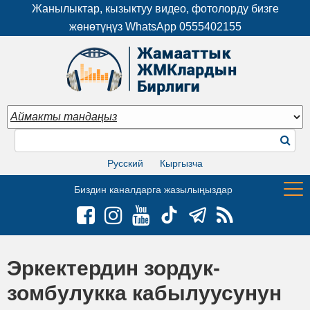
Жанылыктар, кызыктуу видео, фотолорду бизге
жөнөтүңүз WhatsApp
0555402155
Русский
Кыргызча
Биздин каналдарга жазылыңыздар
Эркектердин зордук-
зомбулукка кабылуусунун