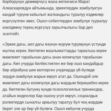
борборунун демѳѳрчүсү жана жетекчиси Марат
Алиаскаровдун айтымында, эркектердин зомбулуктун
кандай түрүнѳ кабылып жаткандыгы туралуу издѳѳлѳр
жүргүзүлгѳн эмес. Ошол себептерден зомбулук тууралуу
изилдѳѳнү терең жүргүзүү зарылчылыгы бар деп
эсептейт.
«Эркек дагы, аял дагы ѳзүнүн жүрүм-турумунун үстүндѳ
иштеш керек. Кѳптѳгѳн маалыматтарды таркатыш керек
мамлекет тарабынан дагы анан коомчулук тарабынан
дагы. Кѳп учурда билбестиктен же бир ошо кандайдыр
бир абройуна шек келтирген учурларда үй-бүлѳдѳ
зордук-зомбулук жарык кѳрүп атат да. Ошондой эле
мамлекет дагы коомчулук дагы жардым беришибиз керек
да. Кѳптѳгѳн бүгүнкү күндѳ психологиялык тренингдер,
атайын видеолор бар ошону угуп кѳрүп, социалдык
роликтерди сыналгы аркылуу таратуу бул чоң жардам
берет эле ар бир үй-бүлѳгѳ. Ошол кѳбүнчѳ учурда