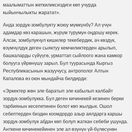
маалыматтын жеткиликсиздиги кѳп учурда
кыйынчылыкты жаратат».
Анда зордук-зомбулукту жоюу мүмкүнбү? Ал үчүн
адамдар кѳз карашын, жүрүм турумун оңдошу керек.
Алсак, зомбулукчул кишилер текебердик, ач кѳздүк,
ѳзүмчүлдүк деген сыяктуу кемчиликтерден арылып,
башкаларды сүйүүгѳ, урматтап сыйлоого жана камкор
болууга үйрѳнүшү зарыл. Бул туурасында Кыргыз
Республикасынын жазуучусу, антрополог Алтын
Капалова ѳз оюн мындайча билдирди:
«Эркектер жѳн эле баратып эле кабылып калбайт
зордук-зомбулукка. Бул деген кичинекей кезинен берки
тарбиянын кесепетинен болот кѳп жылдык. Ошол
себептерден биздин коомдордо азыр аялдарга каршы
зордук-зомбулук абдан кѳп болуп жаткан себеби ушунда.
Анткени кичинекейинен эле ал ѳзүнүн үй-бүлѳсүнѳн