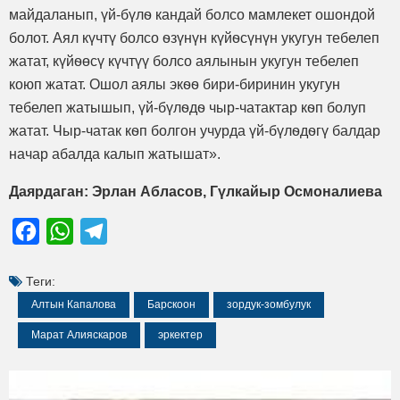
майдаланып, үй-бүлѳ кандай болсо мамлекет ошондой
болот. Аял күчтү болсо ѳзүнүн күйѳсүнүн укугун тебелеп
жатат, күйѳөсү күчтүү болсо аялынын укугун тебелеп
коюп жатат. Ошол аялы экѳѳ бири-биринин укугун
тебелеп жатышып, үй-бүлѳдѳ чыр-чатактар кѳп болуп
жатат. Чыр-чатак кѳп болгон учурда үй-бүлѳдѳгү балдар
начар абалда калып жатышат».
Даярдаган: Эрлан Абласов, Гүлкайыр Осмоналиева
Facebook
WhatsApp
Telegram
Теги:
Алтын Капалова
Барскоон
зордук-зомбулук
Марат Алияскаров
эркектер