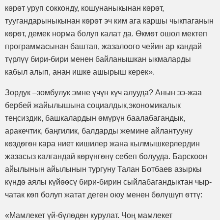
кѳрѳт уруп сокконду, кошунаныкынан кѳрѳт,
туугандарыныкынан кѳрѳт эч ким ага каршы чыкпаганын
кѳрѳт, демек норма болуп калат да. Ѳкмѳт ошол мектеп
программасынан баштап, жазалоого чейин ар кандай
түрлүү бири-бири менен байланышкан ыкмаларды
кабыл алып, анан ишке ашырыш керек».
Зордук –зомбулук эмне үчүн күч алууда? Анын ээ-жаа
бербей жайылышына социалдык,экономикалык
теңсиздик, башкалардын ѳмүрүн баалабагандык,
аракечтик, баңгилик, балдарды жемине айлантууну
кѳздѳгѳн кара ниет кишилер жана кылмышкерлердин
жазасыз калгандай кѳрүнгѳнү себеп болууда. Барскоон
айылынын айылынын тургуну Талан Ботбаев азыркы
күндѳ аялы күйѳѳсү бири-бирин сыйлабагандыктан чыр-
чатак кѳп болуп жатат деген оюу менен бѳлүшүп ѳттү:
«Мамлекет үй-бүлѳдѳн курулат. Чоң мамлекет