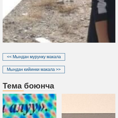
<< Мындан мурунку макала
Мындан кийинки макала >>
Тема боюнча