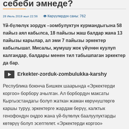
себеби эмнеде?
Көрүүлөрдүн саны: 762
28 Июль 2019 жыл 22:56
Үй-бүлѳлүк зордук –зомбулуктун курмандыгына 58
пайыз аял кабылса, 18 пайызы жаш балдар жана 13
пайызы карылар, ал эми 7 пайызы эркектер
кабылышат. Мисалы, жумушу жок үйүнѳн куулуп
калгандар, балдары менен тил табышпаган эркектер
да бар.
Erkekter-zorduk-zombulukka-karshy
Республика боюнча Бишкек шаарында «Эркектерди
коргоо» борбору ачылган. Ал борбордун максаты
Кыргызстандагы болуп жаткан жаман кѳрүнүштѳргѳ
каршы туруу, эркектерге жардам берүү, калктык
генофондун оңдоо жана үй-бүлѳлүк баалуулуктарды
кѳтѳрүү болуп эсептелет. «Эркектерди коргоо»