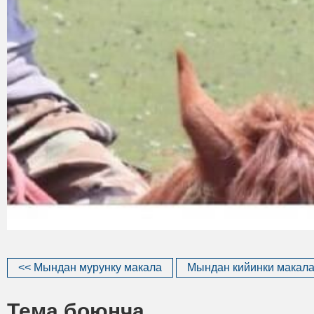
<< Мындан мурунку макала
Мындан кийинки макала
Тема боюнча