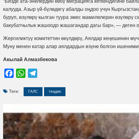
“Бизде ата-энелердин көбү миграцияга кеткендигине байл
калууда. Азыр үй-бүлөдөгү абалды оңдоо үчүн Кыргызст
буруп, өзүлөрү кылган туура эмес мамилелерин өзүлөрү с
бакубатчылык жашоодо жашагандар дагы бар», — деген о
Жергиликтүү комитеттин өкүлдөрү, Аялдар кеңешинин мү
Муну менен катар алар аялдардын өзүнө болгон ишенимин 
Акылай Алмазбекова
Facebook
WhatsApp
Telegram
Теги:
ГАЛС
теңдик