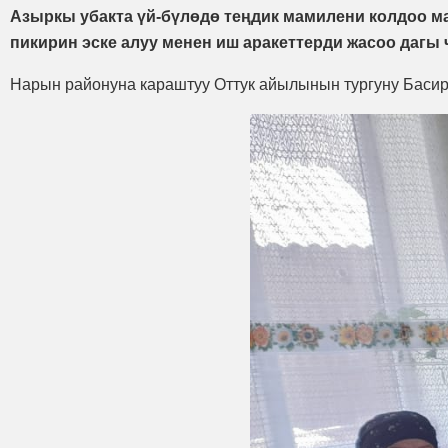
Азыркы убакта үй-бүлөдө теңдик мамилени колдоо ма
пикирин эске алуу менен иш аракеттерди жасоо дагы 
Нарын районуна караштуу Оттук айылынын тургуну Басира