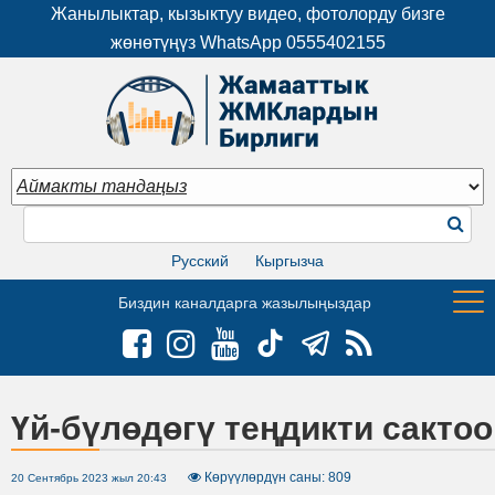
Жанылыктар, кызыктуу видео, фотолорду бизге
жөнөтүңүз WhatsApp
0555402155
Русский
Кыргызча
Биздин каналдарга жазылыңыздар
Үй-бүлөдөгү теңдикти сакто
Көрүүлөрдүн саны: 809
20 Сентябрь 2023 жыл 20:43