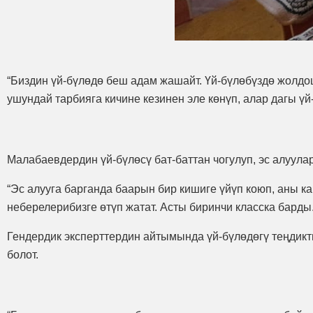
“Биздин үй-бүлөдө беш адам жашайт. Үй-бүлөбүздө жолдо
ушундай тарбияга кичине кезинен эле көнүп, алар дагы ү
Малабаевдердин үй-бүлөсү бат-баттан чогулуп, эс алуула
“Эс алууга барганда баарын бир кишиге үйүп коюп, аны к
неберелерибизге өтүп жатат. Асты биринчи класска барды
Гендердик эксперттердин айтымында үй-бүлөдөгү теңдик
болот.