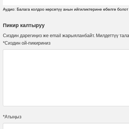
Аудио: Балага колдоо көрсөтүү анын ийгиликтерине өбөлгө болот
Пикир калтыруу
Сиздин дарегиңиз же email жарыяланбайт. Милдеттүү тал
*Сиздин ой-пикириниз
*Атыңыз