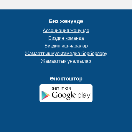
Биз жөнүндө
Ассоциация жөнүндө
Биздин команда
Биздин иш-чаралар
Жамааттык мультимедиа борборлору
Жамааттык үналгылар
Өнөктөштөр