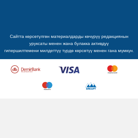
Сайтта көрсөтүлгөн материалдарды көчүрүү редакциянын
уруксаты менен жана булакка активдүү
гипершилтемени милдеттүү түрдө көрсөтүү менен гана мүмкүн.