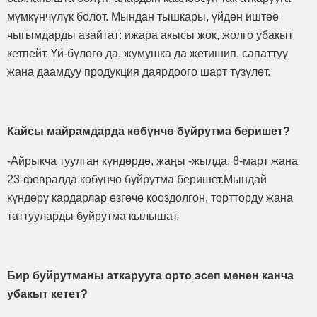
мүмкүнчүлүк болот. Мындан тышкары, үйдөн иштөө
чыгымдарды азайтат: ижара акысы жок, жолго убакыт
кетпейт. Үй-бүлөгө да, жумушка да жетишип, сапаттуу
жана даамдуу продукция даярдоого шарт түзүлөт.
Кайсы майрамдарда көбүнчө буйрутма беришет?
-Айрыкча туулган күндөрдө, жаңы -жылда, 8-март жана
23-февралда көбүнчө буйрутма беришет.Мындай
күндөрү кардарлар өзгөчө кооздолгон, тортторду жана
таттууларды буйрутма кылышат.
Бир буйрутманы аткарууга орто эсеп менен канча
убакыт кетет?