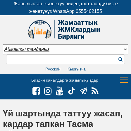
Жанылыктар, кызыктуу видео, фотолорду бизге
жөнөтүңүз WhatsApp
0555402155
Русский
Кыргызча
Биздин каналдарга жазылыңыздар
Үй шартында таттуу жасап,
кардар тапкан Тасма