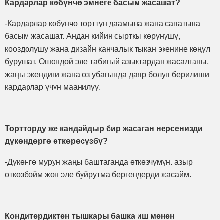
Кардарлар көбүнчө эмнеге басым жасашат?
-Кардарлар көбүнчө торттун даамына жана сапатына
басым жасашат. Андан кийин сырткы көрүнүшү,
кооздолушу жана дизайн канчалык тыкан экенине көңүл
бурушат. Ошондой эле табигый азыктардан жасалганы,
жаңы экендиги жана өз убагында даяр болуп берилиши
кардарлар үчүн маанилүү.
Тортторду же кандайдыр бир жасаган нерсенизди
дүкөндөргө өткөрөсүзбү?
-Дүкөнгө мурун жаңы баштаганда өткөзчүмүн, азыр
өткөзбөйм жөн эле буйрутма бергендерди жасайм.
Кондитердиктен тышкары башка иш менен