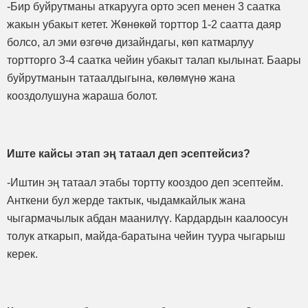
-Бир буйрутманы аткарууга орто эсеп менен 3 саатка
жакын убакыт кетет. Жөнөкөй торттор 1-2 саатта даяр
болсо, ал эми өзгөчө дизайндагы, көп катмарлуу
тортторго 3-4 саатка чейин убакыт талап кылынат. Баары
буйрутманын татаалдыгына, көлөмүнө жана
кооздолушуна жараша болот.
Иште кайсы этап эң татаал деп эсептейсиз?
-Иштин эң татаал этабы тортту кооздоо деп эсептейм.
Анткени бул жерде тактык, чыдамкайлык жана
чыгармачылык абдан маанилүү. Кардардын каалоосун
толук аткарып, майда-баратына чейин туура чыгарыш
керек.