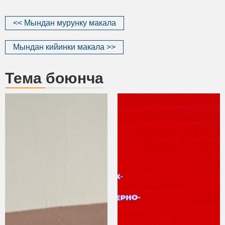
<< Мындан мурунку макала
Мындан кийинки макала >>
Тема боюнча