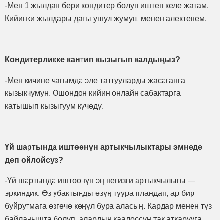
-Мен 1 жылдан бери кондитер болуп иштеп келе жатам.
Кийинки жылдары дагы ушул жумуш менен алектенем.
Кондитерликке кантип кызыгып калдыңыз?
-Мен кичине чагымда эле таттууларды жасаганга
кызыкчумун. Ошондон кийин онлайн сабактарга
катышып кызыгуум күчөдү.
Үй шартында иштөөнүн артыкчылыктары эмнеде
деп ойлойсуз?
-Үй шартында иштөөнүн эң негизги артыкчылыгы —
эркиндик. Өз убактыңды өзүң туура пландап, ар бир
буйрутмага өзгөчө көңүл бура аласың. Кардар менен түз
байланышта болуп, алардын каалоосун так аткарууга