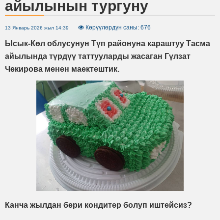
айылынын тургуну
Көрүүлөрдүн саны: 676
13 Январь 2026 жыл 14:39
Ысык-Көл облусунун Түп районуна караштуу Тасма
айылында түрдүү таттууларды жасаган Гүлзат
Чекирова менен маектештик.
Канча жылдан бери кондитер болуп иштейсиз?