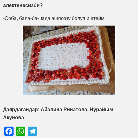
алектенесизби?
-Ооба, бала-бакчада ашпозчу болуп иштейм.
Даярдагандар: Айэлина Ринатова, Нурайым
Акунова
.
Facebook
WhatsApp
Telegram