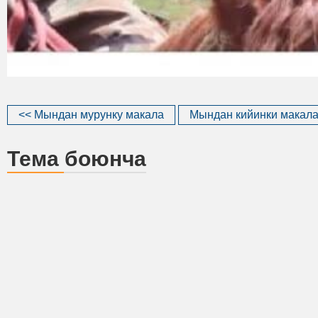
<< Мындан мурунку макала
Мындан кийинки макала
Тема боюнча