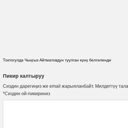
Токтогулда Чыңгыз Айтматовдун туулган күнү белгиленди
Пикир калтыруу
Сиздин дарегиңиз же email жарыяланбайт. Милдеттүү тал
*Сиздин ой-пикириниз