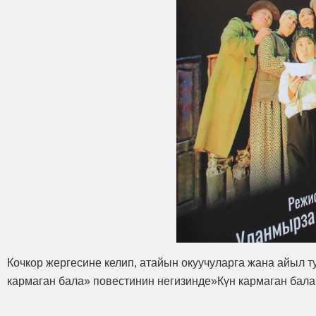
Кочкор жергесине келип, атайын окуучуларга жана айыл 
кармаган бала» повестинин негизинде»Күн кармаган бала