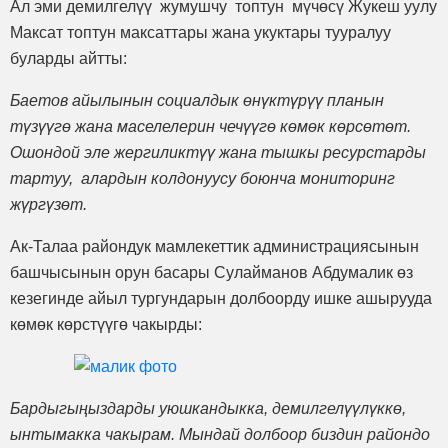
Ал эми демилгелүү жумушчу топтун мүчөсү Жукеш уулу
Максат топтун максаттары жана укуктары тууралуу
буларды айтты:
Баетов айылынын социалдык өнүктүрүү планын
түзүүгө жана маселелерин чечүүгө көмөк көрсөтөт.
Ошондой эле жергиликтүү жана тышкы ресурстарды
тартуу, алардын колдонуусу боюнча мониторинг
жүргүзөт.
Ак-Талаа райондук мамлекеттик администрациясынын
башчысынын орун басары Сулайманов Абдумалик өз
кезегинде айыл тургундарын долбоорду ишке ашырууда
көмөк көрстүүгө чакырды:
Бардыгыңыздарды уюшкандыкка, демилгелүүлүккө,
ынтымакка чакырам. Мындай долбоор биздин райондо