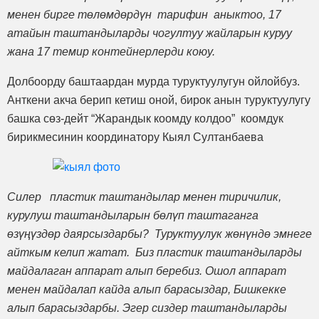
менен бирге төлөмдөрдүн тарифин аныктоо, 17
атайын таштандыларды чогултуу жайларын куруу
жана 17 темир контейнерлерди коюу.
Долбоорду баштаардан мурда туруктуулугун ойлойбуз.
Анткени акча берип кетиш оной, бирок анын туруктуулугу
башка сөз-дейт “Жарандык коомду колдоо” коомдук
бирикмесинин координатору Кыял Султанбаева
Силер пластик таштандылар менен тиричилик,
курулуш таштандыларын бөлүп таштаганга
өзүңүздөр даярсыздарбы? Туруктуулук жөнүндө эмнеге
айткым келип жатат. Биз пластик таштандыларды
майдалаган аппарат алып беребиз. Ошол аппарат
менен майдалап кайда алып барасыздар, Бишкекке
алып барасыздарбы. Эгер сиздер таштандыларды