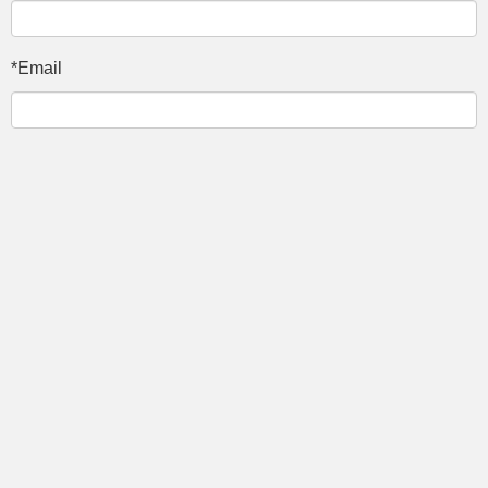
*Email
Жекшемби
9 Баш оона 2026
Жамааттык Медиа COVID-19 га
каршы