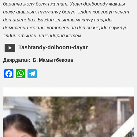
биринчи жолу болуп жатат. Ушул долбоорду жакшы
ишке ашырып, туруктуу болуп, элдин көйгөйүн чечет
деп ишенебиз. Биздин эл ынтымактуу,ашарды,
демилгени жакшы көтөргөн эл деп сиздерди өзүмдүн,
элдин атынан ишендирип кетем.
Tashtandy-dolbooru-dayar
Даярдаган: Б. Мамытбекова
Facebook
WhatsApp
Telegram