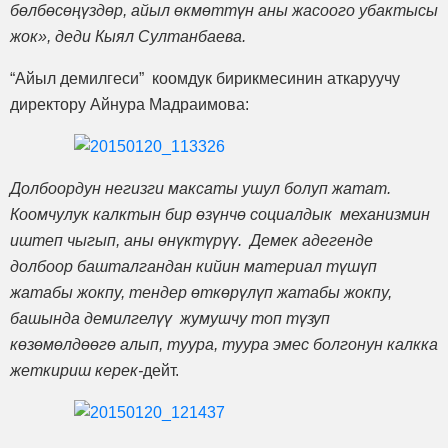
бөлбөсөңүздөр, айыл өкмөттүн аны жасоого убактысы
жок», деди Кыял Султанбаева.
“Айыл демилгеси” коомдук бирикмесинин аткаруучу
директору Айнура Мадраимова:
Долбоордун негизги максаты ушул болуп жатат.
Коомчулук калктын бир өзүнчө социалдык механизмин
иштеп чыгып, аны өнүктүрүү. Демек адегенде
долбоор башталгандан кийин материал түшүп
жатабы жокпу, тендер өткөрүлүп жатабы жокпу,
башында демилгелүү жумушчу топ түзуп
көзөмөлдөөгө алып, туура, туура эмес болгонун калкка
жеткириш керек-
дейт.