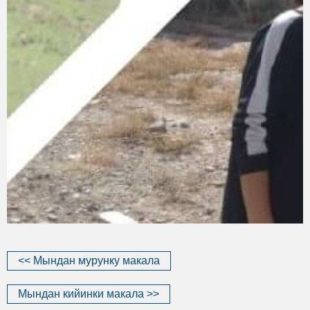
<< Мындан мурунку макала
Мындан кийинки макала >>