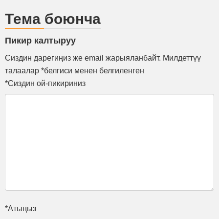
Тема боюнча
Пикир калтыруу
Сиздин дарегиңиз же email жарыяланбайт. Милдеттүү
талаалар *белгиси менен белгиленген
*Сиздин ой-пикириниз
*Атыңыз