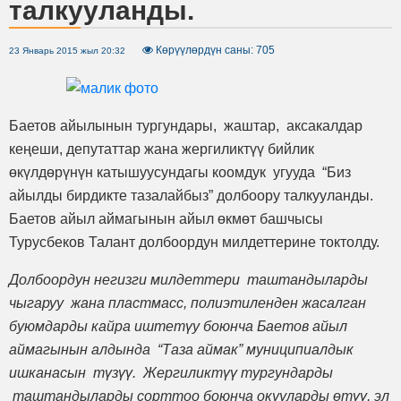
талкууланды.
Көрүүлөрдүн саны: 705
23 Январь 2015 жыл 20:32
Баетов айылынын тургундары, жаштар, аксакалдар
кеңеши, депутаттар жана жергиликтүү бийлик
өкүлдөрүнүн катышуусундагы коомдук угууда “Биз
айылды бирдикте тазалайбыз” долбоору талкууланды.
Баетов айыл аймагынын айыл өкмөт башчысы
Турусбеков Талант долбоордун милдеттерине токтолду.
Долбоордун негизги милдеттери таштандыларды
чыгаруу жана пластмасс, полиэтиленден жасалган
буюмдарды кайра иштетүу боюнча Баетов айыл
аймагынын алдында “Таза аймак” муниципиалдык
ишканасын түзүү. Жергиликтүү тургундарды
таштандыларды сорттоо боюнча окууларды өтүү, эл