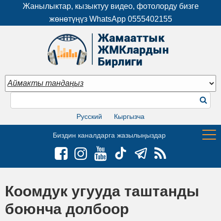
Жанылыктар, кызыктуу видео, фотолорду бизге
жөнөтүңүз WhatsApp
0555402155
Русский
Кыргызча
Биздин каналдарга жазылыңыздар
Коомдук угууда таштанды
боюнча долбоор