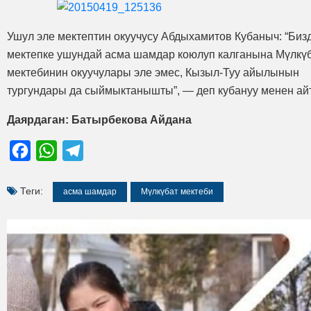
Ушул эле мектептин окуучусу Абдыхамитов Кубаныч: “Биз
мектепке ушундай асма шамдар коюлуп калганына Мүлкү
мектебинин окуучулары эле эмес, Кызыл-Туу айылынын
тургундары да сыймыктанышты”, — деп кубануу менен ай
Даярдаган: Батырбекова Айдана
Facebook
WhatsApp
Telegram
Теги:
асма шамдар
Мүлкүбат мектеби