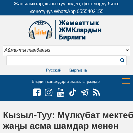
Жанылыктар, кызыктуу видео, фотолорду бизге
жөнөтүңүз WhatsApp
0555402155
Русский
Кыргызча
Биздин каналдарга жазылыңыздар
Кызыл-Туу: Мүлкүбат мекте
жаңы асма шамдар менен