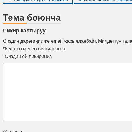
Тема боюнча
Пикир калтыруу
Сиздин дарегиңиз же email жарыяланбайт. Милдеттүү тал
*белгиси менен белгиленген
*Сиздин ой-пикириниз
*Атыңыз