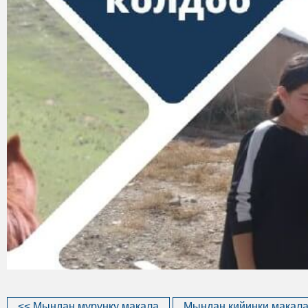
<< Мындан мурунку макала
Мындан кийинки макала