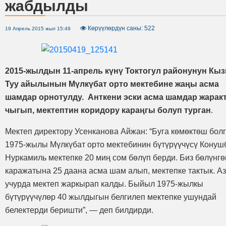
жабдылды
Көрүүлөрдүн саны: 522
19 Апрель 2015 жыл 15:49
2015-жылдын 11-апрель күнү Токтогул районунун Кы
Туу айылынын Мүлкүбат орто мектебине жаңы асма
шамдар орнотулду. Анткени эски асма шамдар жарак
чыгып, мектептин коридору караңгы болуп турган
.
Мектеп директору Усенканова Айжан: “Буга көмөктөш бол
1975-жылы Мүлкүбат орто мектебинин бүтүрүүчүсү Конуш
Нуркамиль мектепке 20 миң сом бөлүп берди. Биз бөлүнгө
каражатына 25 даана асма шам алып, мектепке тактык. А
учурда мектеп жаркырап калды. Быйыл 1975-жылкы
бүтүрүүчүлөр 40 жылдыгын белгилеп мектепке ушундай
белектерди беришти”, — деп билдирди.