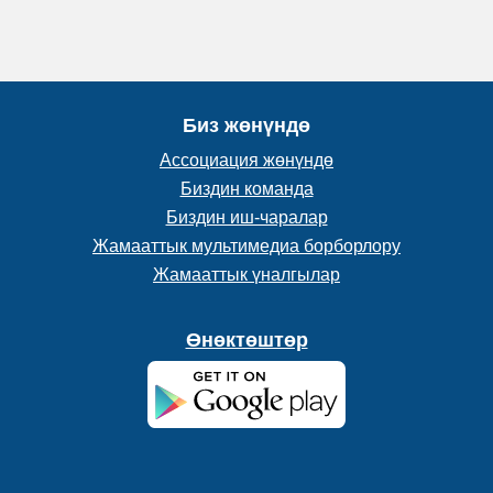
Биз жөнүндө
Ассоциация жөнүндө
Биздин команда
Биздин иш-чаралар
Жамааттык мультимедиа борборлору
Жамааттык үналгылар
Өнөктөштөр