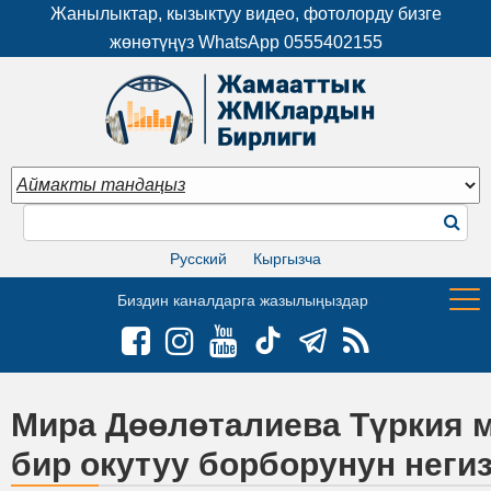
Жанылыктар, кызыктуу видео, фотолорду бизге
жөнөтүңүз WhatsApp
0555402155
Русский
Кыргызча
Биздин каналдарга жазылыңыздар
Мира Дөөлөталиева Түркия м
бир окутуу борборунун неги