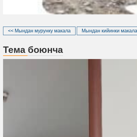
<< Мындан мурунку макала
Мындан кийинки макала
Тема боюнча