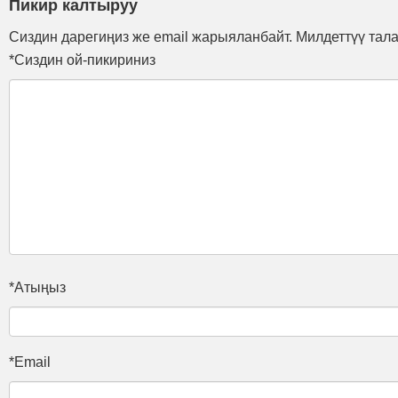
Пикир калтыруу
Сиздин дарегиңиз же email жарыяланбайт. Милдеттүү тал
*Сиздин ой-пикириниз
*Атыңыз
*Email