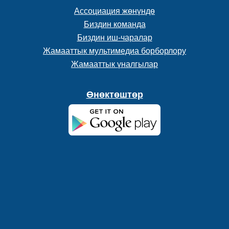
Ассоциация жөнүндө
Биздин команда
Биздин иш-чаралар
Жамааттык мультимедиа борборлору
Жамааттык үналгылар
Өнөктөштөр