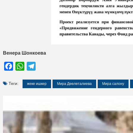
Венера Шонкоева
Facebook
WhatsApp
Telegram
Теги:
жеке ишкер
Мира Дөөлөталиева
Мира салону