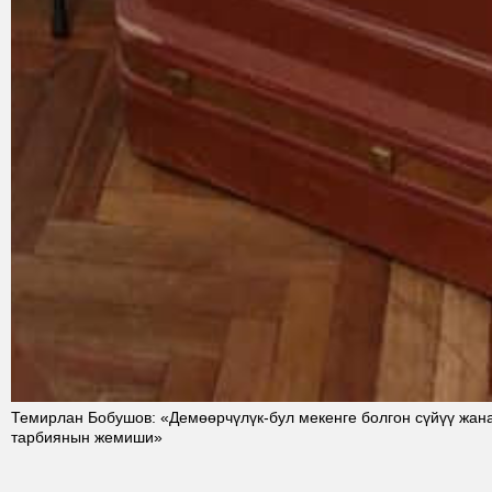
Темирлан Бобушов: «Демөөрчүлүк-бул мекенге болгон сүйүү жана
тарбиянын жемиши»