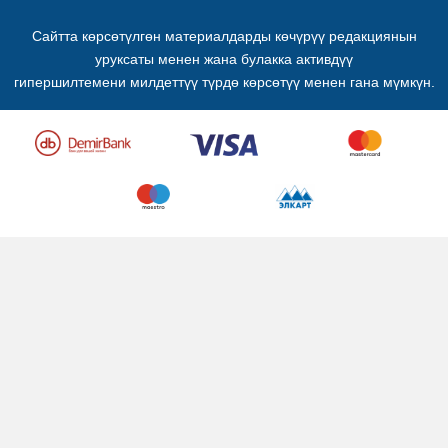
Сайтта көрсөтүлгөн материалдарды көчүрүү редакциянын
уруксаты менен жана булакка активдүү
гипершилтемени милдеттүү түрдө көрсөтүү менен гана мүмкүн.