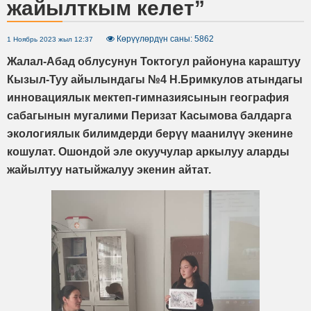
жайылткым келет”
Көрүүлөрдүн саны: 5862
1 Ноябрь 2023 жыл 12:37
Жалал-Абад облусунун Токтогул районуна караштуу
Кызыл-Туу айылындагы №4 Н.Бримкулов атындагы
инновациялык мектеп-гимназиясынын география
сабагынын мугалими Перизат Касымова балдарга
экологиялык билимдерди берүү маанилүү экенине
кошулат. Ошондой эле окуучулар аркылуу аларды
жайылтуу натыйжалуу экенин айтат.