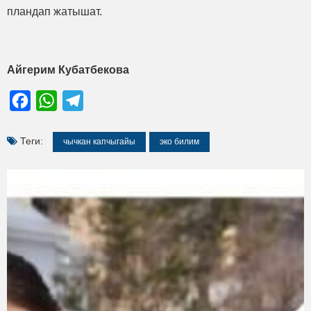
пландап жатышат.
Айгерим Кубатбекова
Facebook
WhatsApp
Telegram
Теги:
чычкан капчыгайы
эко билим