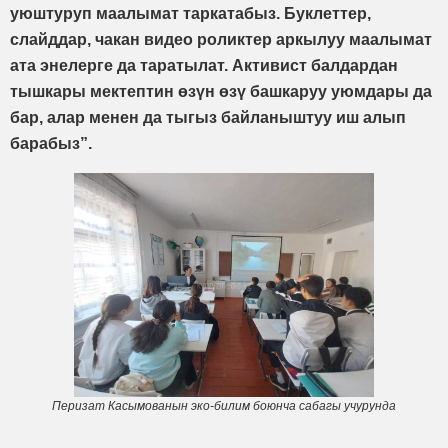
уюштуруп маалымат таркатабыз. Буклеттер,
слайддар, чакан видео роликтер аркылуу маалымат
ата энелерге да таратылат. Активист балдардан
тышкары мектептин өзүн өзү башкаруу уюмдары да
бар, алар менен да тыгыз байланыштуу иш алып
барабыз”.
Перизат Касымованын эко-билим боюнча сабагы учурунда