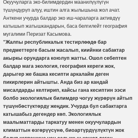
Окуучуларга эко-билимдердин маанилүүлүгүн
түшүндүрүп алуу, иштин алга жылышына жол ачат.
Анткени учурда балдар эко иш-чараларга активдүү
катышып жатышкандарын, баса белгилейт география
мугалими Перизат Касымова.
“Жалпы республикалык тестирлөөдө бар
предметтерге басым жасалып, киийнки сабактар
акыркы орундарга коюлуп жатты. Ошол себептен
балдар мага экология, география кереги жок,
дарыгер же башка кесипти аркалайм деген
пикирлерин айтышты. Анда биз ар кандай
мисалдарды келтирип, кайсы гана кесиптин ээси
болбо экологиялык билимдер чогуу жүрөрүн айтып
түшүнбөстүктөрдү жеңдик. Учурда бул сабактарга
катышабыз дегендер көп. Экологиялык
маалыматтарды таркатуу менен окуучулардын
климаттын өзгөрүүсүнө, биоартүрдүүлүктүн жок