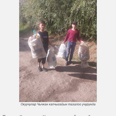
Окуучулар Чычкан капчыгайын тазалоо учурунда