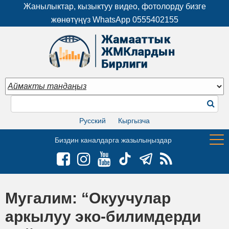
Жанылыктар, кызыктуу видео, фотолорду бизге
жөнөтүңүз WhatsApp
0555402155
Русский
Кыргызча
Биздин каналдарга жазылыңыздар
Мугалим: “Окуучулар
аркылуу эко-билимдерди