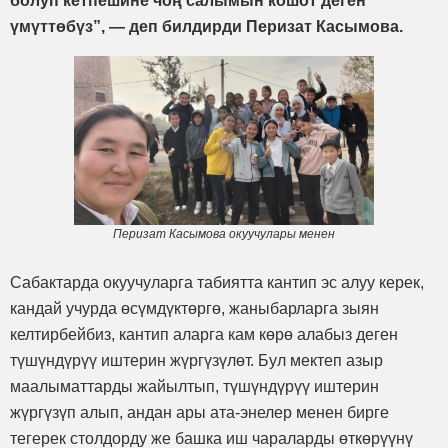
болуп кетпешине чоң салымын кошот деген
үмүттөбүз”, — деп билдирди Перизат Касымова.
Перизат Касымова окуучулары менен
Сабактарда окуучуларга табиятта кантип эс алуу керек,
кандай учурда өсүмдүктөргө, жаныбарларга зыян
келтирбейбиз, кантип аларга кам көрө алабыз деген
түшүндүрүү иштерин жүргүзүлөт. Бул мектеп азыр
маалыматтарды жайылтып, түшүндүрүү иштерин
жүргүзүп алып, андан ары ата-энелер менен бирге
тегерек столдорду же башка иш чараларды өткөрүүнү