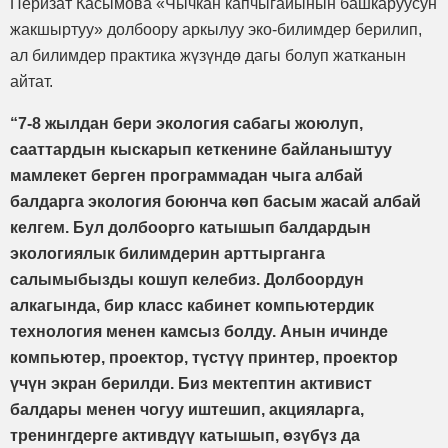
Перизат Касымова «Чычкан капчыгайынын башкаруусун
жакшыртуу» долбоору аркылуу эко-билимдер берилип,
ал билимдер практика жүзүндө дагы болуп жатканын
айтат.
“7-8 жылдан бери экология сабагы жоюлуп,
сааттардын кыскарып кеткенине байланыштуу
мамлекет берген программадан чыга албай
балдарга экология боюнча көп басым жасай албай
келгем. Бул долбоорго катышып балдардын
экологиялык билимдерин арттырганга
салымыбызды кошуп келебиз. Долбоордун
алкагында, бир класс кабинет компьютердик
технология менен камсыз болду. Анын ичинде
компьютер, проектор, түстүү принтер, проектор
үчүн экран берилди. Биз мектептин активист
балдары менен чогуу иштешип, акцияларга,
тренингдерге активдүү катышып, өзүбүз да