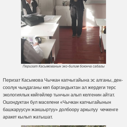
Перизат Касымованын эко-билим боюнча сабагы
Перизат Касымова Чычкан капчыгайына эс алганы, ден-
соолук чыңдаганы көп баргандыктан ал жердеги терс
экологиялык көйгөйлөр тынчын алып келгенин айтат.
Ошондуктан бул маселени «Чычкан капчыгайынын
башкаруусун жакшыртуу» долбоору аркылуу чечкенге
аракет кылып жатышат.