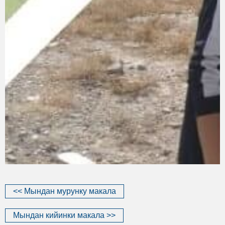
<< Мындан мурунку макала
Мындан кийинки макала >>