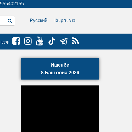
555402155
Русский
Кыргызча
ыздар
Ишенби
8 Баш оона 2026