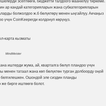
шелерди эсептөөгө, бюджетти талдоого маанилүү тиркеме.
н ар кандай категорияларын жана субкатегорияларын
шаларды болжолдоо ж.б бөлүктөрү менен ыңгайлуу. Акчаңыз
о үчүн CoinKeeperди колдонуп көрүңүз.
ыл-карта кызматы
MindMeister
ана иштерди жума, ай, кварталга бөлүп пландоо үчүн
ы менен татаал жана көп бөлүктөн турган долбоорду оңой
 белгилешкен. Ошондой эле сиздин планды
 же бирге иштөөгө болот.