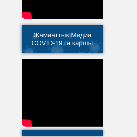
Жамааттык Медиа
COVID-19 га каршы