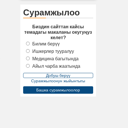
Сурамжылоо
Биздин сайттан кайсы
темадагы макаланы окугуңуз
келет?
Билим берүү
Ишкерлер тууралуу
Медицина багытында
Айыл чарба жаатында
Сурамжылоонун жыйынтыгы
Башка сурамжылоолор