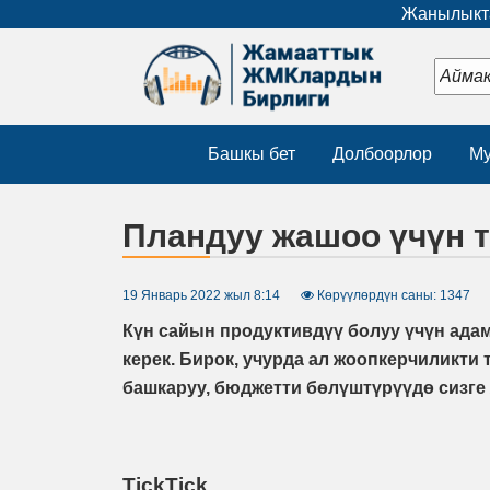
Жанылыкта
Башкы бет
Долбоорлор
Му
Пландуу жашоо үчүн т
19 Январь 2022 жыл 8:14
Көрүүлөрдүн саны: 1347
Күн сайын продуктивдүү болуу үчүн ада
керек. Бирок, учурда ал жоопкерчиликти
башкаруу, бюджетти бөлүштүрүүдө сизге 
TickTick