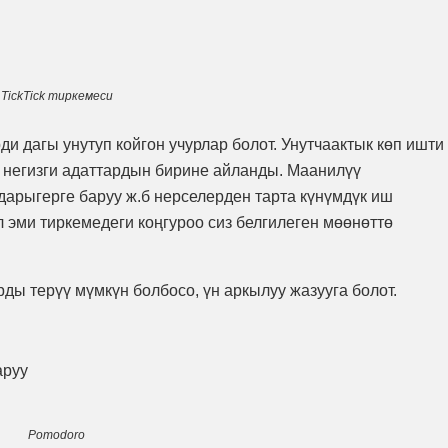
TickTick тиркемеси
и дагы унутуп койгон учурлар болот. Унутчаактык көп ишти
ы негизги адаттардын бирине айланды. Маанилүү
 дарыгерге баруу ж.б нерселерден тарта күнүмдүк иш
л эми тиркемедеги коңгуроо сиз белгилеген мөөнөттө
ы терүү мүмкүн болбосо, үн аркылуу жазууга болот.
аруу
Pomodoro