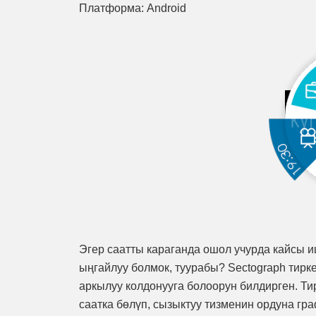
Платформа: Android
Эгер саатты караганда ошол учурда кайсы и
ыңгайлуу болмок, туурабы? Sectograph тирк
аркылуу колдонууга болоорун билдирген. Т
саатка бөлүп, сызыктуу тизменин ордуна гр