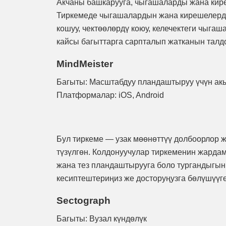
Акчаны башкарууга, чыгашаларды жана кире
Тиркемеде чыгашалардын жана кирешелерди
кошуу, чектөөлөрдү коюу, келечектеги чыга
кайсы багыттарга сарпталып жатканын талдо
MindMeister
Багыты: Масштабдуу пландаштыруу үчүн ак
Платформалар: iOS, Android
Бул тиркеме — узак мөөнөттүү долбоорлор ж
түзүлгөн. Колдонуучулар тиркеменин жардам
жана тез пландаштырууга боло тургандыгын
кесиптештериңиз же досторуңузга бөлүшүүгө
Sectograph
Багыты: Вузал күндөлүк