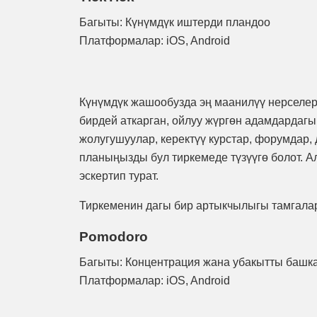
Багыты: Күнүмдүк иштерди пландоо
Платформалар: iOS, Android
Күнүмдүк жашообузда эң маанилүү нерселерд
бирдей аткарган, ойлуу жүргөн адамдардаг
жолугушуулар, керектүү курстар, форумдар,
планыңызды бул тиркемеде түзүүгө болот. А
эскертип турат.
Тиркеменин дагы бир артыкчылыгы тамгалард
Pomodoro
Багыты: Концентрация жана убакытты башк
Платформалар: iOS, Android