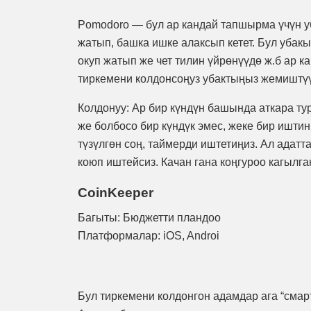
Pomodoro — бул ар кандай тапшырма үчүн у
жатып, башка ишке алаксып кетет. Бул убакы
окуп жатып же чет тилин үйрөнүүдө ж.б ар 
тиркемени колдонсоңуз убактыңыз жемиштүү
Колдонуу: Ар бир күндүн башында аткара т
же болбосо бир күндүк эмес, жеке бир иштин
түзүлгөн соң, таймерди иштетиңиз. Ал адатта
коюп иштейсиз. Качан гана коңгуроо кагылга
CoinKeeper
Багыты: Бюджетти пландоо
Платформалар: iOS, Androi
Бул тиркемени колдонгон адамдар ага “сма