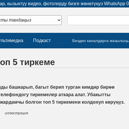
р, кызыктуу видео, фотолорду бизге жөнөтүңүз WhatsApp
0
льтимедиа
Подкаст
Биздин каналдарга жазылың
оп 5 тиркеме
мды башкарып, багыт берип турган кимдир бирөө
 телефондогу тиркемелер аткара алат. Убакытты
жардамчы болгон топ 5 тиркемени колдонуп көрүңүз.
иллюстрация