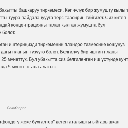
бакытты башкаруу тиркемеси. Көпчүлүк бир жумушту кылып
тты туура пайдалануууга терс таасирин тийгизет. Сиз китеп
кандай концентрацияны талап кылган жумушта бул
 болот.
урган иштериңизди тиркеменин пландоо тизмесине кошуңуз
 дагы планын түзүүгө болот. Белгилүү бир иштин планы
 25 мүнөттүк. Бул убакытта сиз белгиленген иш үстүндө кунт
нда 5 мүнөт эс ала аласыз.
CoinKeeper
ртфондогу жеке бухгалтер” деген аталышты ыйгарышкан.