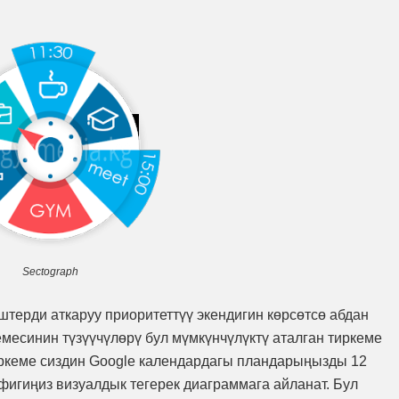
Sectograph
штерди аткаруу приоритеттүү экендигин көрсөтсө абдан
емесинин түзүүчүлөрү бул мүмкүнчүлүктү аталган тиркеме
иркеме сиздин Google календардагы пландарыңызды 12
афигиңиз визуалдык тегерек диаграммага айланат. Бул