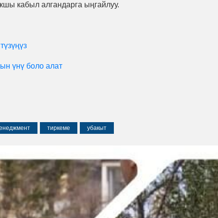
кшы кабыл алгандарга ыңгайлуу.
түзүңүз
ын үнү боло алат
енеджмент
тиркеме
убакыт