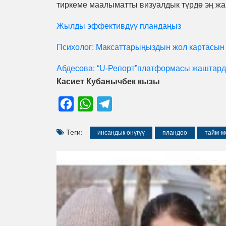
тиркеме маалыматты визуалдык түрдө эң жа
Жылды эффективдүү пландаңыз
Психолог: Максаттарыңыздын жол картасын 
Абдесова: “U-Репорт”платформасы жаштард
Касиет Кубанычбек кызы
Facebook
WhatsApp
Telegram
Теги:
инсандык өнүгүү
пландоо
тайм-м