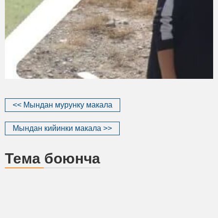
<< Мындан мурунку макала
Мындан кийинки макала >>
Тема боюнча