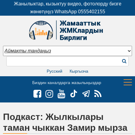
Жанылыктар, кызыктуу видео, фотолорду бизге
жөнөтүңүз WhatsApp
0555402155
Русский
Кыргызча
Биздин каналдарга жазылыңыздар
Подкаст: Жылкылары
таман чыккан Замир мырза