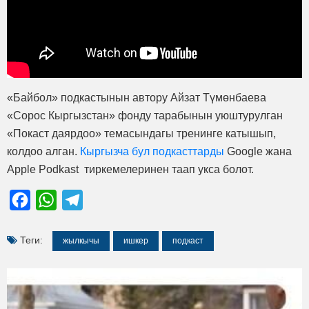
«Байбол» подкастынын автору Айзат Түмөнбаева
«Сорос Кыргызстан» фонду тарабынын уюштурулган
«Покаст даярдоо» темасындагы тренинге катышып,
колдоо алган.
Кыргызча бул подкасттарды
Google жана
Apple Podkast тиркемелеринен таап укса болот.
Facebook
WhatsApp
Telegram
Теги:
жылкычы
ишкер
подкаст