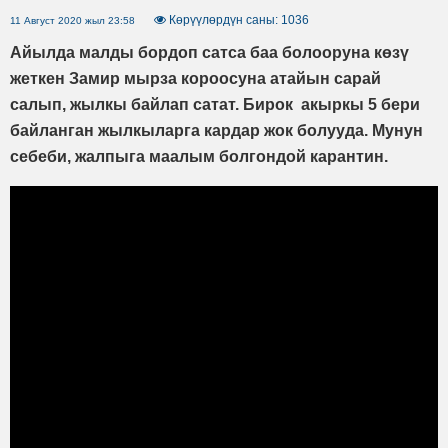
Көрүүлөрдүн саны: 1036
11 Август 2020 жыл 23:58
Айылда малды бордоп сатса баа болооруна көзү
жеткен Замир мырза короосуна атайын сарай
салып, жылкы байлап сатат. Бирок акыркы 5 бери
байланган жылкыларга кардар жок болууда. Мунун
себеби, жалпыга маалым болгондой карантин.