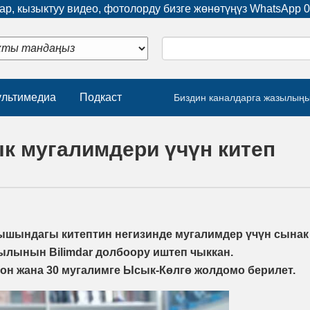
р, кызыктуу видео, фотолорду бизге жөнөтүңүз WhatsApp
0
льтимедиа
Подкаст
Биздин каналдарга жазылың
к мугалимдери үчүн китеп
ышындагы китептин негизинде мугалимдер үчүн сынак
лынын Bilimdar долбоору иштеп чыккан.
фон жана 30 мугалимге Ысык-Көлгө жолдомо берилет.