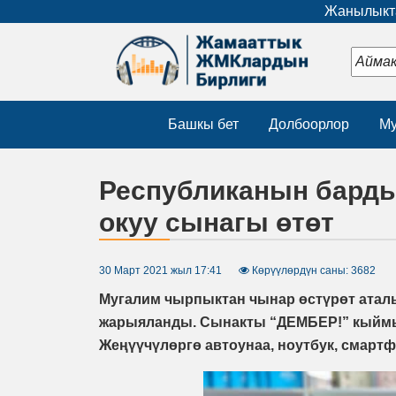
Жанылыкта
Башкы бет
Долбоорлор
Му
Республиканын барды
окуу сынагы өтөт
30 Март 2021 жыл 17:41
Көрүүлөрдүн саны: 3682
Мугалим чырпыктан чынар өстүрөт атал
жарыяланды. Сынакты “ДЕМБЕР!” кыймы
Жеңүүчүлөргө автоунаа, ноутбук, смарт