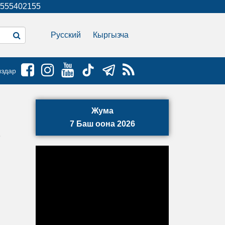
555402155
Русский
Кыргызча
ыздар
Жума
7 Баш оона 2026