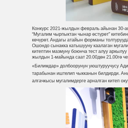
Конкурс 2021-жылдын февраль айынан 30-ап
“Мугалим чырпыктан чынар өстүрөт” китеби
көчүрөт. Андагы атайын форманы толтурууда
Ошондо сынакка катышууну каалаган мугали
китептин мазмуну боюнча тест алуу аркылуу
жылдын 1-майында саат 20.00дөн 21.00гө че
«Билимдар» долбоорунун уюштуруучусу Ади
тарабынан иштелип чыкканын билдирди. Аны
алгачкысы мугалимдерге арналган китеп оку