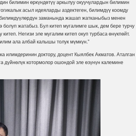
дин билимин өркүндөтүү аркылуу окуучулардын билимин
агогикалык асыл идеяларды аздектеген, билимдүү коомду
из билимдүүлөрдүн заманында жашап жатканыбыз менен
 болуп жатабыз. Бул китеп мугалимге шык, дем бере турчу
 китеп. Негизи эле мугалим китеп окуп турбаса өнүкпөйт.
илим ала албай калышы толук мүмкүн.”
ика илимдеринин доктору, доцент Кыялбек Акматов. Аталган
рга дүйнөлүк котормолор ошондой эле өзүнүн калемине