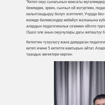
“Китеп окуу сынагынын максаты мугалимдер
бекемдөө, эркин, сынчыл ой жүгүрткөн, пед
калыптандыруу болуп эсептелет. Учурда б
коомдо билимсиздер көбөйүп жатканына күбө
алардын педагогикалык сезимин ойгото турчу
Ошол эле анын окуучулары дагы жетиштүү б
Китептин түзүүчүсү жана даярдаган педагог
китеп ичине 5 китепти камтырын айтат. Ала
таандык эмгектери кирген: