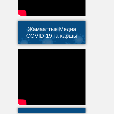
Жамааттык Медиа
COVID-19 га каршы