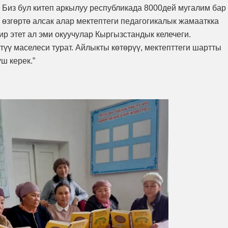
. Биз бул китеп аркылуу республикада 8000дей мугалим бар
өзгөртө алсак алар мектептеги педагогикалык жамааткка
ир этет ал эми окуучулар Кыргызстандык келечеги.
үү маселеси турат. Айлыкты көтөрүү, мектепттеги шартты
ш керек.”