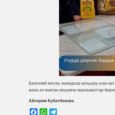
Белгилей кетсек, конкурска катышуу үчүн к
жана ал жактан кошумча маалыматтар берил
Айгерим Кубатбекова
Facebook
WhatsApp
Telegram