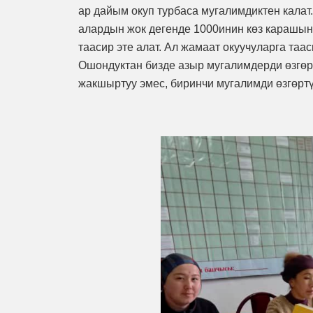
ар дайым окуп турбаса мугалимдиктен калат
алардын жок дегенде 1000инин көз карашын 
таасир эте алат. Ал жамаат окуучуларга таас
Ошондуктан бизде азыр мугалимдерди өзгөрт
жакшыртуу эмес, биринчи мугалимди өзгөртү