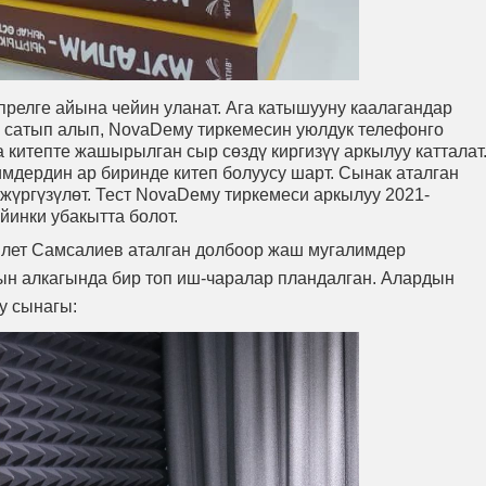
релге айына чейин уланат. Ага катышууну каалагандар
н сатып алып, NovaDeмy тиркемесин уюлдук телефонго
 китепте жашырылган сыр сөздү киргизүү аркылуу катталат
мдердин ар биринде китеп болуусу шарт. Сынак аталган
 жүргүзүлөт. Тест NovaDeмy тиркемеси аркылуу 2021-
йинки убакытта болот.
лет Самсалиев аталган долбоор жаш мугалимдер
н алкагында бир топ иш-чаралар пландалган. Алардын
у сынагы: