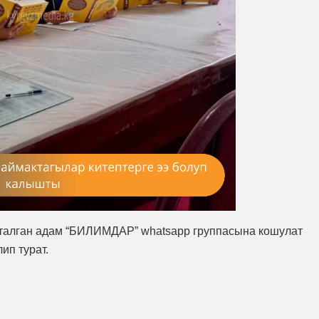
атталган адам “БИЛИМДАР” whatsapp группасына кошулат
ип турат.