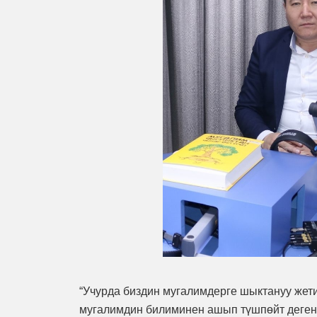
“Учурда биздин мугалимдерге шыктануу жети
мугалимдин билиминен ашып түшпөйт деген с