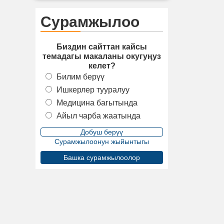
Сурамжылоо
Биздин сайттан кайсы
темадагы макаланы окугуңуз
келет?
.
Билим берүү
Ишкерлер тууралуу
Медицина багытында
Айыл чарба жаатында
Сурамжылоонун жыйынтыгы
Башка сурамжылоолор