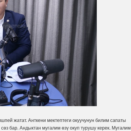
шпей жатат. Анткени мектептеги окуучунун билим сапаты
өз бар. Андыктан мугалим өзү окуп турушу керек. Мугалим