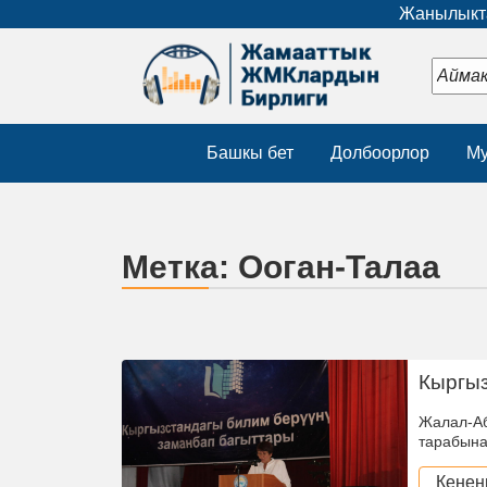
Жанылыкта
Башкы бет
Долбоорлор
Му
Метка:
Ооган-Талаа
Кыргыз
Жалал-Аб
тарабына
Кенен