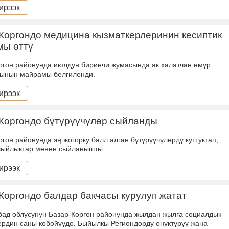
ирээк
Коргондо медицина кызматкерлеринин кесиптик
мы өттү
ргон районунда июлдун биринчи жумасында ак халатчан өмүр
ынын майрамы белгиленди.
ирээк
Коргондо бүтүрүүчүлөр сыйланды
ргон районунда эң жогорку балл алган бүтүрүүчүлөрдү куттуктап,
сыйлыктар менен сыйланышты.
ирээк
Коргондо балдар бакчасы курулуп жатат
ад облусунун Базар-Коргон районунда жылдан жылга социалдык
рдин саны көбөйүүдө. Быйылкы Региондорду өнүктүрүү жана