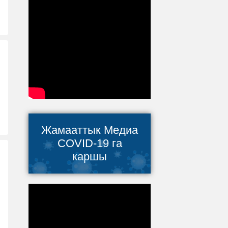
Жамааттык Медиа
COVID-19 га
каршы