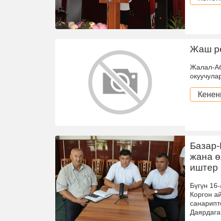
Жаш р
Жалал-Аб
окуучула
Кенен
Базар-
жана ө
иштер
Бүгүн 16
Коргон а
санарипт
Даярдага