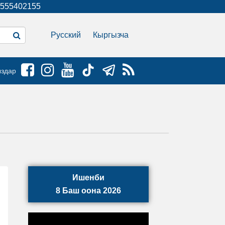
555402155
Русский
Кыргызча
ыздар
Ишенби
8 Баш оона 2026