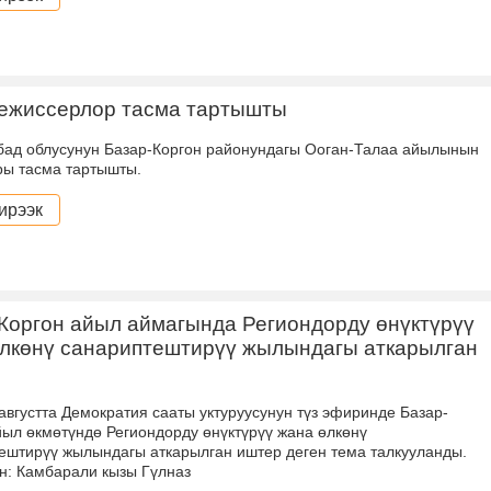
ежиссерлор тасма тартышты
ад облусунун Базар-Коргон районундагы Ооган-Талаа айылынын
ры тасма тартышты.
ирээк
Коргон айыл аймагында Региондорду өнүктүрүү
лкөнү санариптештирүү жылындагы аткарылган
-августта Демократия сааты уктуруусунун түз эфиринде Базар-
йыл өкмөтүндө Региондорду өнүктүрүү жана өлкөнү
ештирүү жылындагы аткарылган иштер деген тема талкууланды.
н: Камбарали кызы Гүлназ