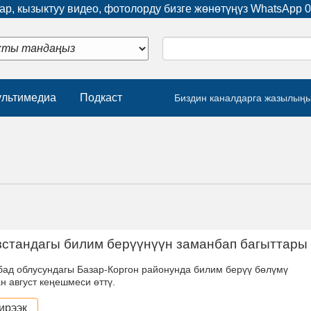
р, кызыктуу видео, фотолорду бизге жөнөтүңүз WhatsApp
0
льтимедиа
Подкаст
Биздин каналдарга жазылың
стандагы билим берүүнүүн заманбап багыттары
ад облусундагы Базар-Коргон районунда билим берүү бөлүмү
н август кеңешмеси өттү.
ирээк