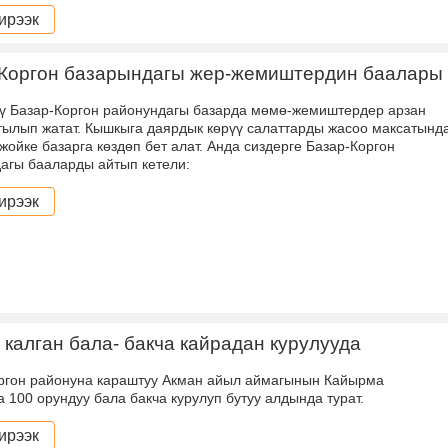
ирээк
-Коргон базарындагы жер-жемиштердин баалары
ү Базар-Коргон районундагы базарда мөмө-жемиштердер арзан
тылып жатат. Кышкыга даярдык көрүү салаттарды жасоо максатынд
жойке базарга көздөп бет алат. Анда сиздерге Базар-Коргон
агы бааларды айтып кетели:
ирээк
 калган бала- бакча кайрадан курулууда
ргон районуна караштуу Акман айыл аймагынын Кайырма
 100 орундуу бала бакча курулуп бутуу алдында турат.
ирээк