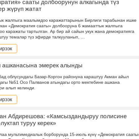
ратия» сааты долбоорунун алкагында түз
р жүрүп жатат
к жалпыга маалымдоо каражаттарынын Бирлиги тарабынан ишке
кан «Демократия сааты» долбооруна 6 жамааттык жалпыга
о каражаты тартылган. Ар бир ай сайын укук жана демократияга
туу темалар түз эфирде талкууланып, …
ирээк
п ашканасына эмерек алынды
ад облусундагы Базар-Коргон районуна караштуу Акман айыл
агы №51 Осо Палванов атындагы орто мектебине ашкана
ри алып келинди.
ирээк
кан Абдирешова: «Камсыздандыруу полисине
олуктап туруу керек»
лаа мультимедиалык борборунда 15-июль күнү «Демократия сааты