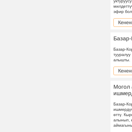
уктуруус
милдеттү
эфир бол
Кенен
Базар-
Базар-Ко
тууралуу
алышты.
Кенен
Могол 
ишмерд
Базар-Ко
ишмердүү
өттү. Кы
алынып, 
аймагыны