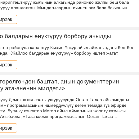
анариптештирүү жылынын алкагында райондо жалпы беш бала
куруу пландалган. Мындагылардын ичинен эки бала бакчанын …
ирээк
о балдарын өнүктүрүү борбору ачылды
ргон районуна караштуу Кызыл-Үнкүр айыл аймагындагы Кең-Кол
нда «Жайлоо балдарын өнүктүрүү» борбору иштеп жатат.
ирээк
төрөлгөндөн баштап, анын документтерин
у ата-эненин милдети»
күнү Демократия сааты уктуруусунда Ооган-Талаа айылындагы
ом» программасынын ишмердүүлүгү деген темада түз эфирде
өттү. Бүгүнкү коноктор Могол айыл аймагынын жоопту катчысы
 Алыбаева, «Таза коом» программасынын Ооган-Талаа …
ирээк