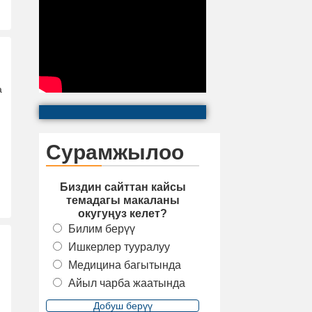
а
Сурамжылоо
Биздин сайттан кайсы
темадагы макаланы
окугуңуз келет?
Билим берүү
Ишкерлер тууралуу
Медицина багытында
Айыл чарба жаатында