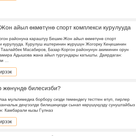
Жон айыл өкмөтүнө спорт комплекси курулууда
ргон районуна караштуу Бешик-Жон айыл өкмөтүнө спорт
и курулууда. Курулуш иштеринин жүрүшүн Жогорку Кеңешинин
 Таалайбек Масабиров, Базар-Коргон районунун акиминин орун
амира Адышова жана айыл тургундары катышты. Даярдаган:
ли …
ирээк
р жөнүндө билесизби?
лаа мультимедиа борбору сизди төмөндөгү тесттен өтүп, пирлер
канчалык деңгээлде билишиңизди сынап көрүшүңүздү сунуштайбыз
н: Камбарали кызы Гүлназ
ирээк