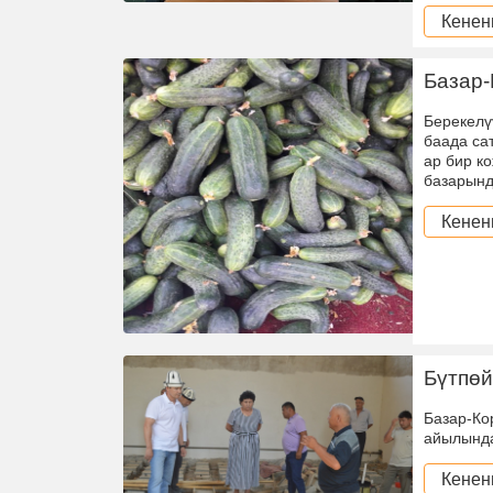
Кенен
Базар
Берекелү
баада са
ар бир ко
базарынд
Кенен
Бүтпөй
Базар-Ко
айылында
Кенен