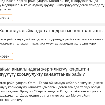
унда Базар-Коргон районундагы Могол айылдык ооруканасында
ү медициналык камсыздандыруунун ишмердүүлүгү деген темада тү
уп өттү.
ирээк
Коргондук дыйкандар агродрон менен таанышты
ргон районунун дыйкандары агродрондун дыйканчылыкта мааниси
 маалымат алышып, практика жүзүндө алардын иштешин көрө
ирээк
айыл аймагындагы жергиликтүү кеңештин
үүлүгү коомчулукту канааттандырабы?
ргон районундагы Ооган-Талаа айылында «Жергиликтүү кеңештин
лүгү коомчулукту канааттандырабы? деген темада талкуу болуп
ргызстандагы Фридрих Эберт атындагы Фонд тарабынан колдоого
каржыланган Демократия сааты уктуруусунда Могол айыл
н жергиликтүү …