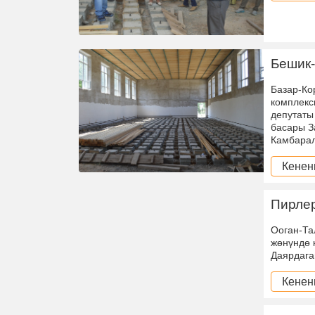
Бешик-
Базар-Ко
комплекс
депутаты
басары З
Камбара
Кенен
Пирле
Ооган-Та
жөнүндө 
Даярдага
Кенен