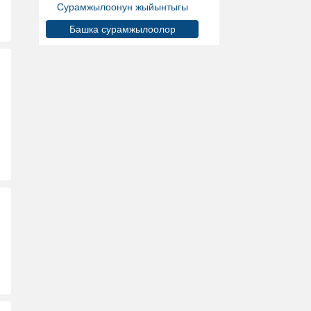
Сурамжылоонун жыйынтыгы
Башка сурамжылоолор