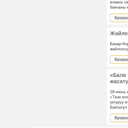
өлкөнү с
бакчаны 
Кенен
Жайло
Базар-Ко
жайлоосу
Кенен
«Бала 
жасату
28-июнь 
«Таза ко
уктуруу 
Бактыгүл
Кенен