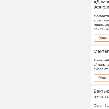
«Демок
эфирле
Жамаатты
ашып жат
маалымдо
байланыш
Кенен
Мекте
Жалал-Аб
аймагынд
эмеректе
Кенен
Бакты
акча т
Ооган-Та