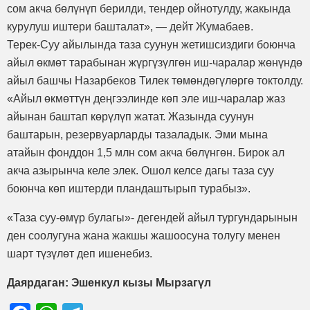
сом акча бөлүнүп берилди, тендер ойнотулду, жакында
курулуш иштери башталат», — дейт Жумабаев.
Терек-Суу айылында таза суунун жетишсиздиги боюнча
айыл өкмөт тарабынан жүргүзүлгөн иш-чаралар жөнүндө
айыл башчы Назарбеков Тилек төмөндөгүлөргө токтолду.
«Айыл өкмөттүн деңгээлинде көп эле иш-чаралар жаз
айынан баштап көрүлүп жатат. Жазында суунун
баштарын, резервуарларды тазаладык. Эми мына
атайын фонддон 1,5 млн сом акча бөлүнгөн. Бирок ал
акча азырынча келе элек. Ошол келсе дагы таза суу
боюнча көп иштерди пландаштырып турабыз».
«Таза суу-өмүр булагы»- дегендей айыл тургундарынын
ден соолугуна жана жакшы жашоосуна толугу менен
шарт түзүлөт деп ишенебиз.
Даярдаган: Эшенкул кызы Мырзагүл