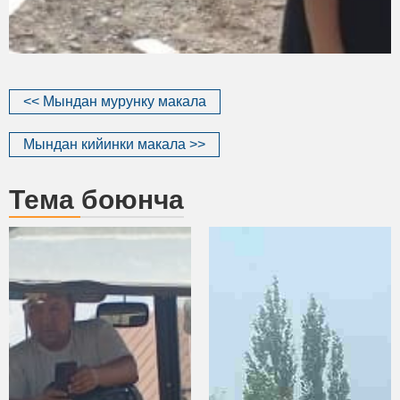
<< Мындан мурунку макала
Мындан кийинки макала >>
Тема боюнча