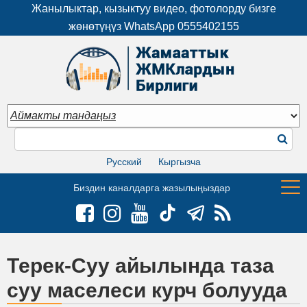
Жанылыктар, кызыктуу видео, фотолорду бизге
жөнөтүңүз WhatsApp
0555402155
Русский
Кыргызча
Биздин каналдарга жазылыңыздар
Терек-Суу айылында таза
суу маселеси курч болууда