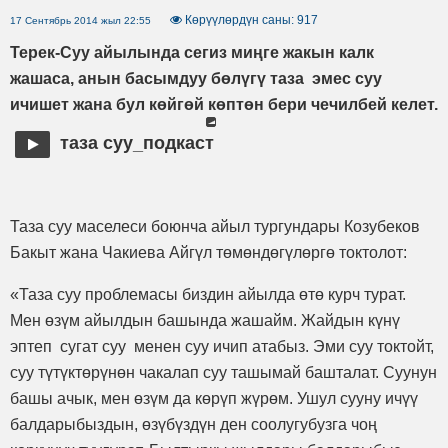
Көрүүлөрдүн саны: 917
17 Сентябрь 2014 жыл 22:55
Терек-Суу айылында сегиз миңге жакын калк
жашаса, анын басымдуу бөлүгү таза эмес суу
ичишет жана бул көйгөй көптөн бери чечилбей келет.
таза суу_подкаст
Таза суу маселеси боюнча айыл тургундары Козубеков
Бакыт жана Чакиева Айгүл төмөндөгүлөргө токтолот:
«Таза суу проблемасы биздин айылда өтө курч турат.
Мен өзүм айылдын башында жашайм. Жайдын күнү
эптеп сугат суу менен суу ичип атабыз. Эми суу токтойт,
суу түтүктөрүнөн чакалап суу ташымай башталат. Суунун
башы ачык, мен өзүм да көрүп жүрөм. Ушул сууну ичүү
балдарыбыздын, өзүбүздүн ден соолугубузга чоң