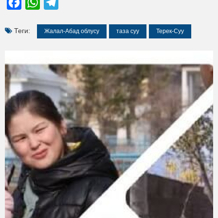
Facebook
WhatsApp
Telegram
Теги:
Жалал-Абад облусу
таза суу
Терек-Суу