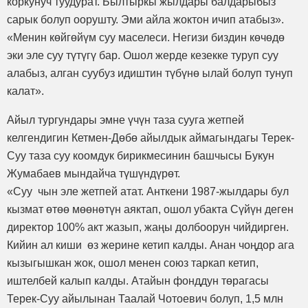
коркунуч туудурат. Былтыркы жылдары балдарыбыз
сарык болуп оорушту. Эми айла жоктон ичип атабыз».
«Менин көйгөйүм суу маселеси. Негизи биздин көчөдө
эки эле суу түтүгү бар. Ошол жерде кезекке туруп суу
алабыз, алган суубуз идиштин түбүнө ылай болуп тунуп
калат».
Айыл тургундары эмне үчүн таза сууга жетпей
келгендигин Кетмен-Дөбө айылдык аймагындагы Терек-
Суу таза суу коомдук бирикмесинин башчысы Букун
Жумабаев мындайча түшүндүрөт.
«Суу чын эле жетпей атат. Анткени 1987-жылдары бул
кызмат өтөө мөөнөтүн аяктап, ошол убакта Сүйүн деген
директор 100% акт жазып, жаңы долбоорун чийдирген.
Кийин ал киши өз жерине кетип калды. Анан чоңдор ага
кызыгышкан жок, ошол менен союз таркап кетип,
иштелбей калып калды. Атайын фонддун төрагасы
Терек-Суу айылынан Таалай Чотоевич болуп, 1,5 млн