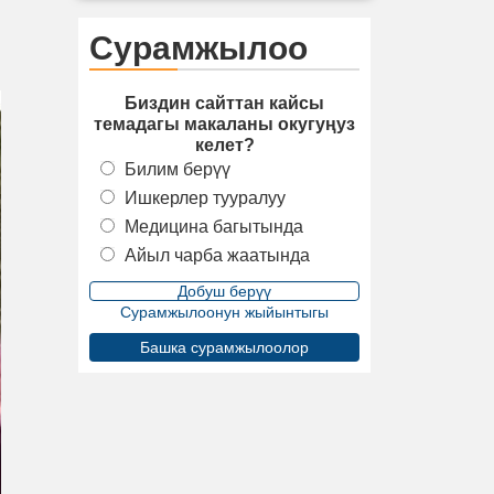
Сурамжылоо
Биздин сайттан кайсы
темадагы макаланы окугуңуз
келет?
Билим берүү
Ишкерлер тууралуу
Медицина багытында
Айыл чарба жаатында
Сурамжылоонун жыйынтыгы
Башка сурамжылоолор