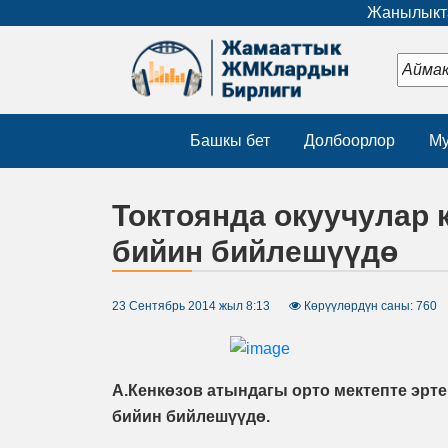
Жанылыкта
Башкы бет
Долбоорлор
Му
Токтоянда окуучулар 
бийин бийлешүүдө
23 Сентябрь 2014 жыл 8:13
Көрүүлөрдүн саны: 760
А.Кенкөзов атындагы орто мектепте эрте
бийин бийлешүүдө.