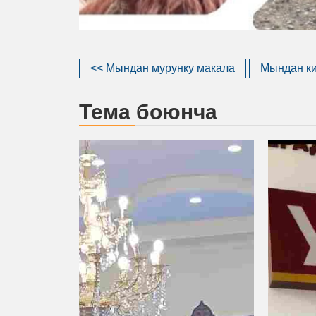
<< Мындан мурунку макала
Мындан ки
Тема боюнча