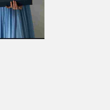
аадан республикалык
деги ийгилик
илдеттүү талаалар *белгиси менен белгиленген