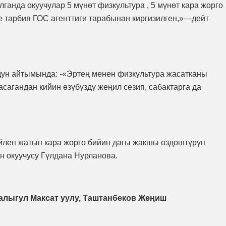
лганда окуучулар 5 мүнөт физкультура , 5 мүнөт кара жорго
 тарбия ГОС агенттиги тарабынан киргизилген,»—дейт
дун айтымында: -«Эртең менен физкультура жасатканы
сагандан кийин өзүбүздү жеңил сезип, сабактарга да
бийлеп жатып кара жорго бийин дагы жакшы өздөштүрүп
 окуучусу Гүлдана Нурланова.
алыгул Максат уулу, Таштанбеков Жеңиш