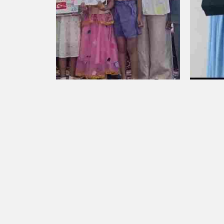
Акталаалык бийчилер эл
Ак-Тал
аралык сынакта байгелүү
деңгээл
орунду камсыздады
Пикир калтыруу
Сиздин дарегиңиз же email жарыяланбайт. М
*Сиздин ой-пикириниз