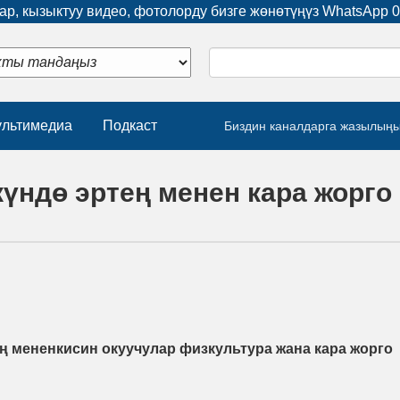
р, кызыктуу видео, фотолорду бизге жөнөтүңүз WhatsApp
0
льтимедиа
Подкаст
Биздин каналдарга жазылың
күндө эртең менен кара жорго
ң мененкисин окуучулар физкультура жана кара жорго