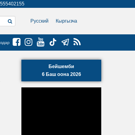
555402155
Русский
Кыргызча
ыздар
Бейшемби
6 Баш оона 2026