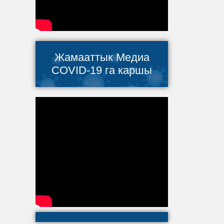
Жамааттык Медиа
COVID-19 га каршы