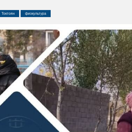
Токтоян
физкультура