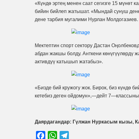
«Күндө эртең менен саат сегизге 15 мүнөт ка
бийин бийлеп жатышат. «Мындай сунуш дене
дене тарбия мугалими Нурлан Молдогазиев.
Мектептин спорт сектору Дастан Оңолбеков
абдан жакшы болду. Анткени көнүгүүлөрдү жа
активдүү катышып жатабыз».
«Бизде бий кружогу жок. Бирок, биз күндө 
кетебиз деген ойдомун»,—дейт 7—классынын
Даярдагандар: Гүлжан Нуркасым кызы, К
Facebook
WhatsApp
Telegram