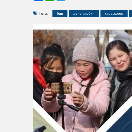
Теги:
бий
дене тарбия
кара жорго