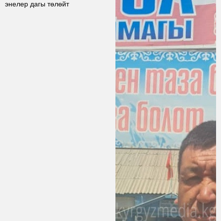
энелер дагы төлөйт