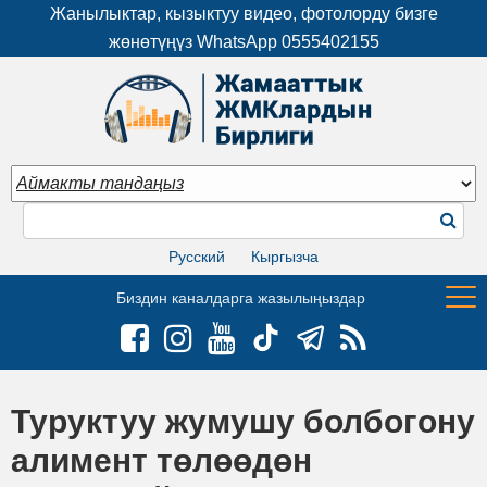
Жанылыктар, кызыктуу видео, фотолорду бизге
жөнөтүңүз WhatsApp
0555402155
Русский
Кыргызча
Биздин каналдарга жазылыңыздар
Туруктуу жумушу болбогону
алимент төлөөдөн