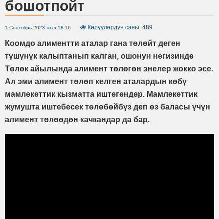
бошотпойт
Көрүүлөрдүн саны: 489
1 Сентябрь 2023 жыл 18:16
Коомдо алиментти аталар гана төлөйт деген
түшүнүк калыптанып калган, ошонун негизинде
Төлөк айылында алимент төлөгөн энелер жокко эсе.
Ал эми алимент төлөп келген аталардын көбү
мамлекеттик кызматта иштегендер. Мамлекеттик
жумушта иштебесек төлөбөйбүз деп өз баласы үчүн
алимент төлөөдөн качкандар да бар.