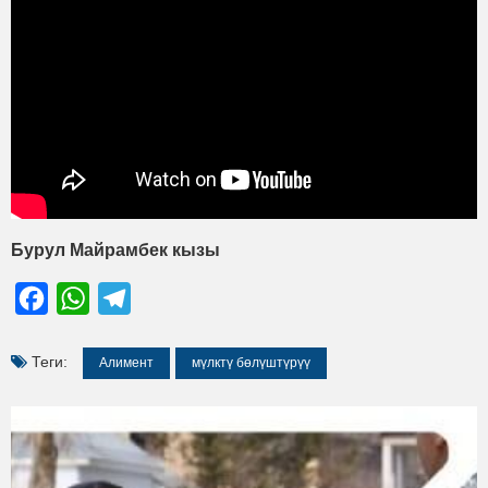
Бурул Майрамбек кызы
Facebook
WhatsApp
Telegram
Теги:
Алимент
мүлктү бөлүштүрүү