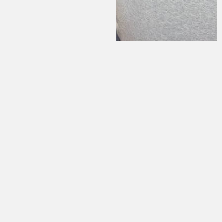
Алиментти ата да алса болот
Пикир калтыруу
Сиздин дарегиңиз же email жарыяланбайт. Милдеттүү
талаалар *белгиси менен белгиленген
*Сиздин ой-пикириниз