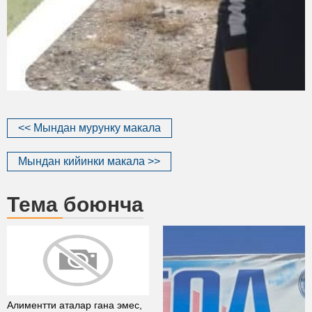
<< Мындан мурунку макала
Мындан кийинки макала >>
Тема боюнча
Алиментти аталар гана эмес,