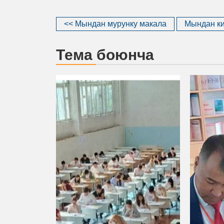
<< Мындан мурунку макала
Мындан ки
Тема боюнча