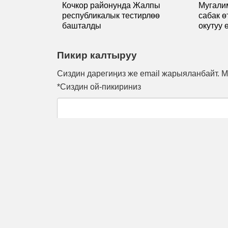
Кочкор районунда Жалпы
Мугали
республикалык тестирлөө
сабак 
башталды
окутуу 
Пикир калтыруу
Сиздин дарегиңиз же email жарыяланбайт. М
*Сиздин ой-пикириниз
*Атыңыз