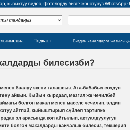
р, кызыктуу видео, фотолорду бизге жөнөтүңүз WhatsApp
0
льтимедиа
Подкаст
Биздин каналдарга жазылың
акалдарды билесизби?
менен баалуу экени талашсыз. Ата-бабабыз сөздүн
өгөнү айкын. Кыйын кырдаал, мезгил же чечилбей
каймагы болгон макал менен маселе чечилип, элдин
 катуу айтпай, кыйыштырып сүйлөп тартипке
айрадан эл арасында көп айтылып, актуалдуулугун
рмети болгон макалдарды канчалык билесиз, текшерип