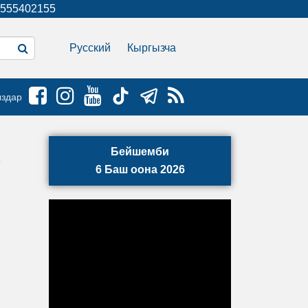
555402155
Русский
Кыргызча
ыздар
Бейшемби
6 Баш оона 2026