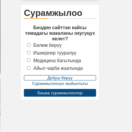
Сурамжылоо
Биздин сайттан кайсы
темадагы макаланы окугуңуз
келет?
Билим берүү
Ишкерлер тууралуу
Медицина багытында
Айыл чарба жаатында
Сурамжылоонун жыйынтыгы
Башка сурамжылоолор