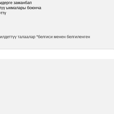
мдерге заманбап
өтүү ыкмалары боюнча
өттү
илдеттүү талаалар *белгиси менен белгиленген