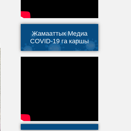
Жамааттык Медиа
COVID-19 га каршы