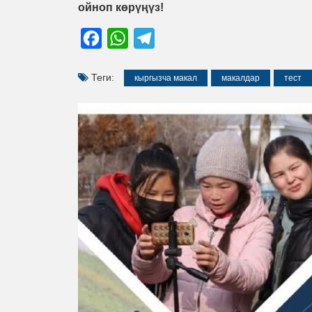
ойноп көрүңүз!
Facebook
WhatsApp
Telegram
Теги:
кыргызча макал
макалдар
тест