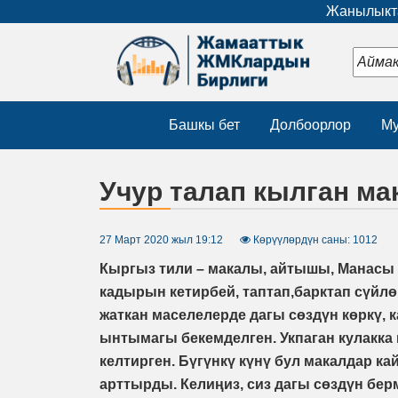
Жанылыкта
Башкы бет
Долбоорлор
Му
Учур талап кылган м
27 Март 2020 жыл 19:12
Көрүүлөрдүн саны: 1012
Кыргыз тили – макалы, айтышы, Манасы 
кадырын кетирбей, таптап,барктап сүйл
жаткан маселелерде дагы сөздүн көркү, 
ынтымагы бекемделген. Укпаган кулакка
келтирген. Бүгүнкү күнү бул макалдар к
арттырды. Келиңиз, сиз дагы сөздүн бе