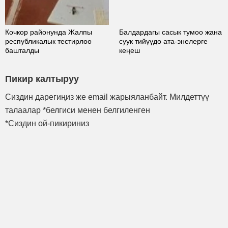
Кочкор районунда Жалпы
Балдардагы сасык тумоо жана
республикалык тестирлөө
суук тийүүдө ата-энелерге
башталды
кеңеш
Пикир калтыруу
Сиздин дарегиңиз же email жарыяланбайт. Милдеттүү
талаалар *белгиси менен белгиленген
*Сиздин ой-пикириниз