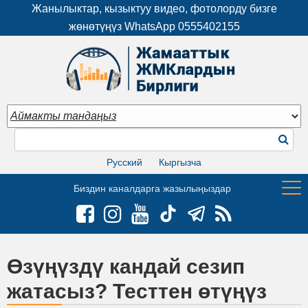
Жанылыктар, кызыктуу видео, фотолорду бизге
жөнөтүңүз WhatsApp
0555402155
Русский
Кыргызча
Биздин каналдарга жазылыңыздар
Өзүңүздү кандай сезип
жатасыз? Тесттен өтүңүз