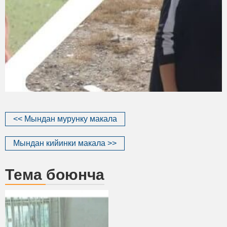
<< Мындан мурунку макала
Мындан кийинки макала >>
Тема боюнча