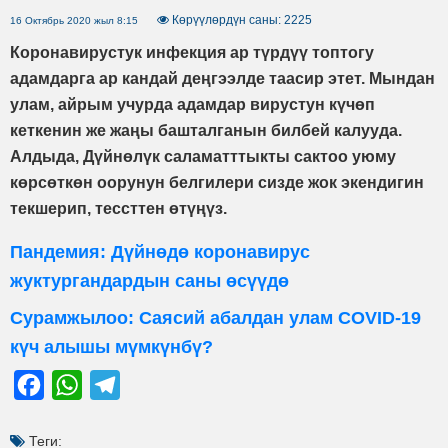
Көрүүлөрдүн саны: 2225
16 Октябрь 2020 жыл 8:15
Коронавирустук инфекция ар түрдүү топтогу
адамдарга ар кандай деңгээлде таасир этет. Мындан
улам, айрым учурда адамдар вирустун күчөп
кеткенин же жаңы башталганын билбей калууда.
Алдыда, Дүйнөлүк саламатттыкты сактоо уюму
көрсөткөн оорунун белгилери сизде жок экендигин
текшерип, тессттен өтүңүз.
Пандемия: Дүйнөдө коронавирус
жуктургандардын саны өсүүдө
Сурамжылоо: Саясий абалдан улам COVID-19
күч алышы мүмкүнбү?
Facebook
WhatsApp
Telegram
Теги: