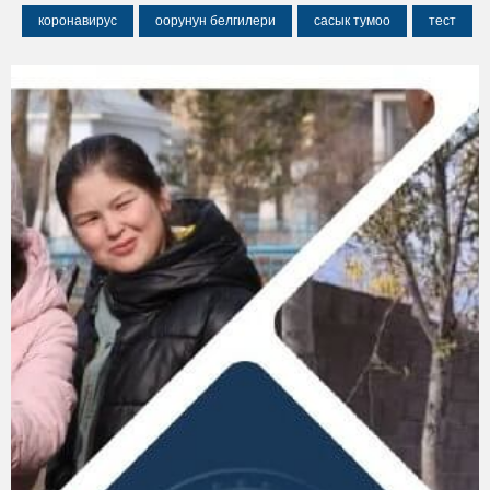
коронавирус
оорунун белгилери
сасык тумоо
тест