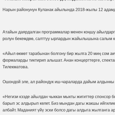
Нарын районунун Куланак айылында 2018-жылы 12 адамда
Атайын даярдалган программалар менен коңшу айылдарга
ролун бекемдөө, салттуу ырлардын жайылышына салым к
«Айыл өкмөт тарабынан болгону бир жылга 20 миң сом ак
формаларды тиктирип алышат. Анан концерттерге, спект
Тилекматова.
Ошондой эле, ал райондук иш-чараларда дайым алдынкы 
«Негизи кээде айылдан чыккан мыкты жигиттер спонсор б
барып эс алдырып келет. Биз мындан дагы жакшы ийгилик
албайт. Маданият үйү эски болсо дагы алдыга жылганга а