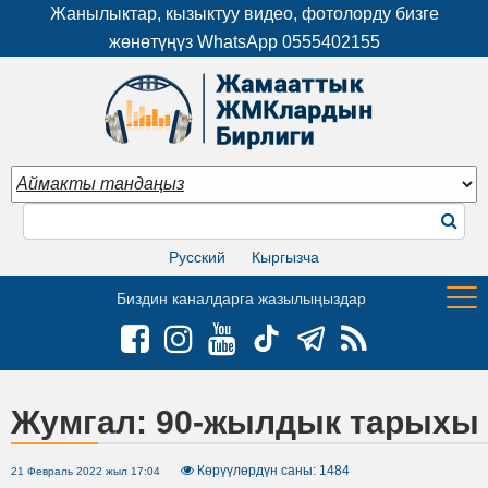
Жанылыктар, кызыктуу видео, фотолорду бизге
жөнөтүңүз WhatsApp
0555402155
Русский
Кыргызча
Биздин каналдарга жазылыңыздар
Жумгал: 90-жылдык тарыхы б
Көрүүлөрдүн саны: 1484
21 Февраль 2022 жыл 17:04