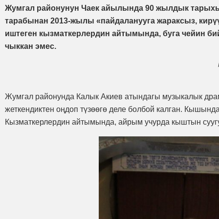
Жумгал районунун Чаек айылында 90 жылдык тарыхы
тарабынан 2013-жылы «пайдаланууга жараксыз, кирүү
иштеген кызматкерлердин айтымында, буга чейин бий
чыккан эмес.
Жумгал районунда Калык Акиев атындагы музыкалык драм 
жеткендиктен оңдоп түзөөгө деле болбой калган. Кышынд
Кызматкерлердин айтымында, айрым учурда кыштын суугун