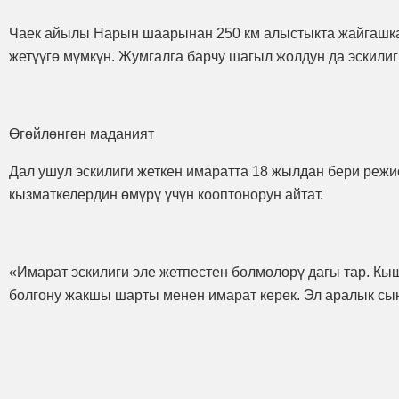
Чаек айылы Нарын шаарынан 250 км алыстыкта жайгашкан
жетүүгө мүмкүн. Жумгалга барчу шагыл жолдун да эскилиг
Өгөйлөнгөн маданият
Дал ушул эскилиги жеткен имаратта 18 жылдан бери режи
кызматкелердин өмүрү үчүн кооптонорун айтат.
«Имарат эскилиги эле жетпестен бөлмөлөрү дагы тар. Кы
болгону жакшы шарты менен имарат керек. Эл аралык сын