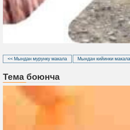
<< Мындан мурунку макала
Мындан кийинки макала
Тема боюнча