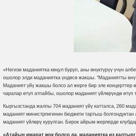
«Негизи маданиятка көңул буруп, аны өнүктүрүү үчүн албе
ошолор элди маданиятка үндөсө жакшы. “Маданиятты өнүк
Маданият үйү жакшы болсо ал жерге бир эле концерттер ө
чаралар өтүп атпайбы, ошолор маданият үйлөрүндө өтүп 
Кыргызстанда жалпы 704 маданият үйү катталса, 260 мада
маданият министрлигинин бюджети тартыш болгондуктан а
маданият үйлөрү курулган. Бирок айрым жерлерде клубдар
«Атайын имарат жок болсо да, маданиятка из калтыр