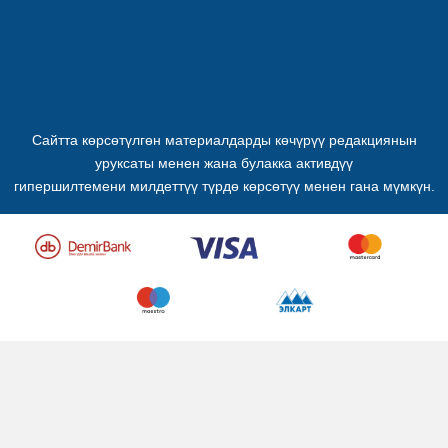
Сайтта көрсөтүлгөн материалдарды көчүрүү редакциянын
уруксаты менен жана булакка активдүү
гипершилтемени милдеттүү түрдө көрсөтүү менен гана мүмкүн.