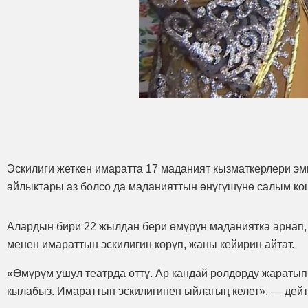
Эскилиги жеткен имаратта 17 маданият кызматкерлери эм
айлыктары аз болсо да маданияттын өнүгүшүнө салым ко
Алардын бири 22 жылдан бери өмүрүн маданиятка арнап, 
менен имараттын эскилигин көрүп, жаны кейирин айтат.
«Өмүрүм ушул театрда өттү. Ар кандай ролдорду жаратып, 
кылабыз. Имараттын эскилигинен ыйлагың келет», — дейт