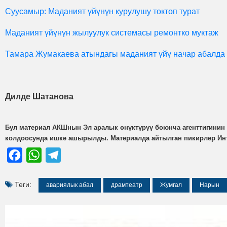
Суусамыр: Маданият үйүнүн курулушу токтоп турат
Маданият үйүнүн жылуулук системасы ремонтко муктаж
Тамара Жумакаева атындагы маданият үйү начар абалда
Дилде Шатанова
Бул материал АКШнын Эл аралык өнүктүрүү боюнча агенттигинин
колдоосунда ишке ашырылды. Материалда айтылган пикирлер Инт
Facebook
WhatsApp
Telegram
Теги:
авариялык абал
драмтеатр
Жумгал
Нарын