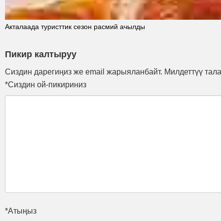
Акталаада туристтик сезон расмий ачылды
Пикир калтыруу
Сиздин дарегиңиз же email жарыяланбайт. Милдеттүү тал
*Сиздин ой-пикириниз
*Атыңыз