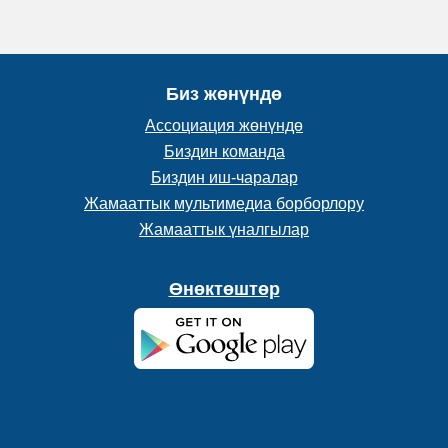
Биз жөнүндө
Ассоциация жөнүндө
Биздин команда
Биздин иш-чаралар
Жамааттык мультимедиа борборлору
Жамааттык үналгылар
Өнөктөштөр