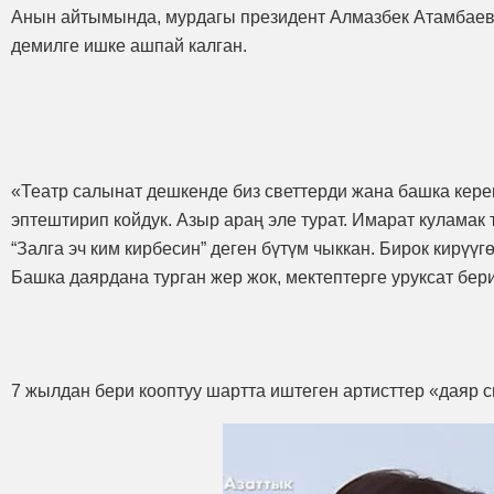
Анын айтымында, мурдагы президент Алмазбек Атамбаевд
демилге ишке ашпай калган.
«Театр салынат дешкенде биз светтерди жана башка кере
эптештирип койдук. Азыр араң эле турат. Имарат куламак т
“Залга эч ким кирбесин” деген бүтүм чыккан. Бирок кирү
Башка даярдана турган жер жок, мектептерге уруксат бер
7 жылдан бери кооптуу шартта иштеген артисттер «даяр сп