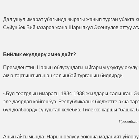
Дал ушул имарат убагында чырагы жанып турган убакта 
Сүйүнбек Бийназаров жана Шарыпкул Эсенгулов аттуу ат
Бийлик өкүлдөрү эмне дейт?
Президенттин Нарын облусундагы ыйгарым укуктуу өкүлү
акча тартыштыгынан салынбай турганын билдирди.
«Бул театрдын имараты 1934-1938-жылдары салынган. Эск
эле даярдап койгонбуз. Республикалык бюджетте акча та
бул долбоорду сунуштап келебиз. Тилекке каршы “башка б
Президент
Анын айтымында, Нарын облусу боюнча маданият үйлөрүн