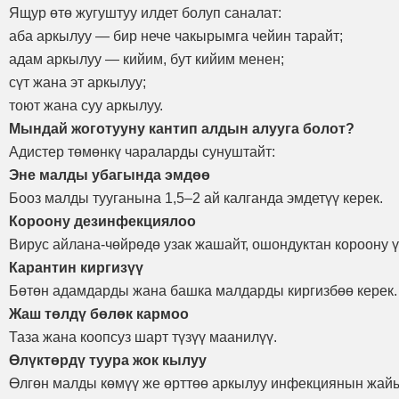
Ящур өтө жугуштуу илдет болуп саналат:
аба аркылуу — бир нече чакырымга чейин тарайт;
адам аркылуу — кийим, бут кийим менен;
сүт жана эт аркылуу;
тоют жана суу аркылуу.
Мындай жоготууну кантип алдын алууга болот?
Адистер төмөнкү чараларды сунуштайт:
Эне малды убагында эмдөө
Бооз малды тууганына 1,5–2 ай калганда эмдетүү керек.
Короону дезинфекциялоо
Вирус айлана-чөйрөдө узак жашайт, ошондуктан короону ү
Карантин киргизүү
Бөтөн адамдарды жана башка малдарды киргизбөө керек.
Жаш төлдү бөлөк кармоо
Таза жана коопсуз шарт түзүү маанилүү.
Өлүктөрдү туура жок кылуу
Өлгөн малды көмүү же өрттөө аркылуу инфекциянын жай