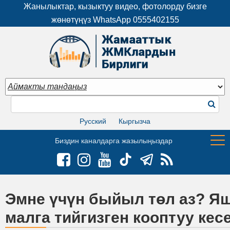
Жанылыктар, кызыктуу видео, фотолорду бизге
жөнөтүңүз WhatsApp
0555402155
Русский
Кыргызча
Биздин каналдарга жазылыңыздар
Эмне үчүн быйыл төл аз? Я
малга тийгизген кооптуу кес