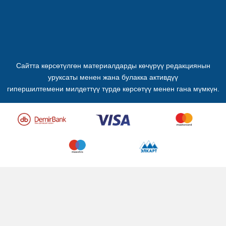
Сайтта көрсөтүлгөн материалдарды көчүрүү редакциянын
уруксаты менен жана булакка активдүү
гипершилтемени милдеттүү түрдө көрсөтүү менен гана мүмкүн.