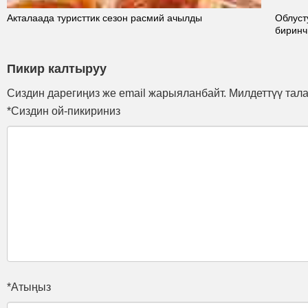
Акталаада туристтик сезон расмий ачылды
Облуст
биринч
Пикир калтыруу
Сиздин дарегиңиз же email жарыяланбайт. Милдеттүү тал
*Сиздин ой-пикириниз
*Атыңыз