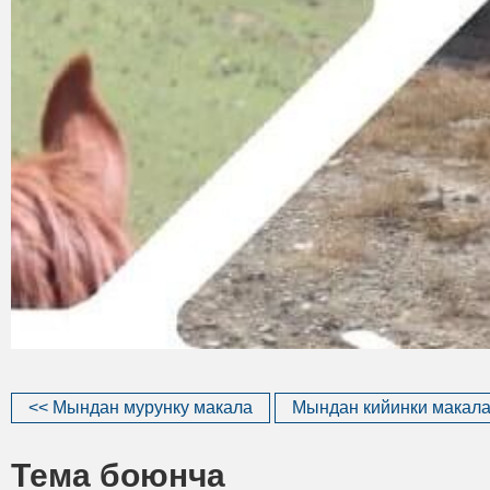
<< Мындан мурунку макала
Мындан кийинки макала
Тема боюнча