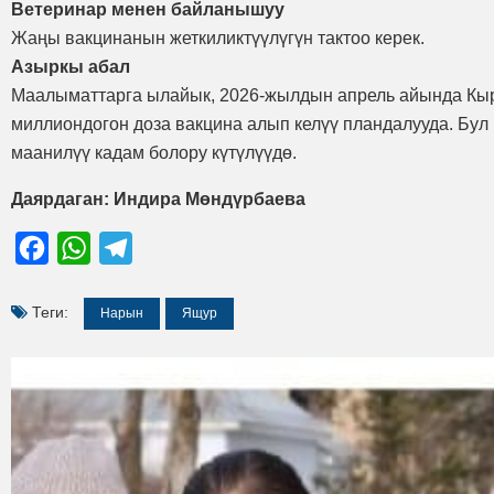
Ветеринар менен байланышуу
Жаңы вакцинанын жеткиликтүүлүгүн тактоо керек.
Азыркы абал
Маалыматтарга ылайык, 2026-жылдын апрель айында Кы
миллиондогон доза вакцина алып келүү пландалууда. Бу
маанилүү кадам болору күтүлүүдө.
Даярдаган: Индира Мөндүрбаева
Facebook
WhatsApp
Telegram
Теги:
Нарын
Ящур