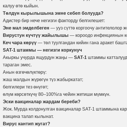
калуу өтө кыйын.
Төлдүн кырылышына эмне себеп болууда?
Адистер бир нече негизги факторду белгилешет:
Эне мал эмделбеген
— ууз сүттө коргоочу антителолор ж
Вирустун күчтүү жайылышы
— короодо инфекциянын к
Кеч чара көрүү
— төл туулгандан кийин гана аракет башт
SAT-1 штаммы — негизги коркунуч
Акыркы учурда ящурдун жаңы —
SAT-1
штаммы катталууда
тараган эмес.
Анын өзгөчөлүктөрү:
жаш малдын жүрөгүн түз жабыркатат;
белгилери тез өнүгөт;
өлүм көрсөткүчү 80–100%га чейин жетиши мүмкүн.
Эски вакциналар жардам береби?
Жок. Мурда колдонулган вакциналар SAT-1 штаммына ка
вакцина талап кылынат.
Вирус кантип жугат?