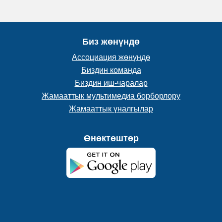
Биз жөнүндө
Ассоциация жөнүндө
Биздин команда
Биздин иш-чаралар
Жамааттык мультимедиа борборлору
Жамааттык үналгылар
Өнөктөштөр