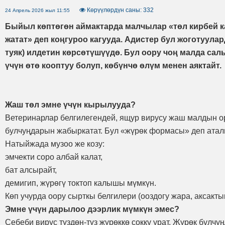
Көрүүлөрдүн саны: 332
24 Апрель 2026 жыл 11:55
Быйыл көптөгөн аймактарда малчылар «төл кирбей 
жатат» деп коңгуроо кагууда. Адистер бул жоготуулар
туяк) илдетин көрсөтүшүүдө. Бул оору чоң малда са
үчүн өтө кооптуу болуп, көбүнчө өлүм менен аяктайт.
Жаш төл эмне үчүн кырылууда?
Ветеринарлар белгилегендей, ящур вирусу жаш малдын о
булчуңдарын жабыркатат. Бул «жүрөк формасы» деп аталга
Натыйжада музоо же козу:
эмчекти соро албай калат,
бат алсырайт,
демигип, жүрөгү токтоп калышы мүмкүн.
Көп учурда оору сырткы белгилери (ооздогу жара, аксактык
Эмне үчүн дарылоо дээрлик мүмкүн эмес?
Себеби вирус түздөн-түз жүрөккө сокку урат. Жүрөк булч