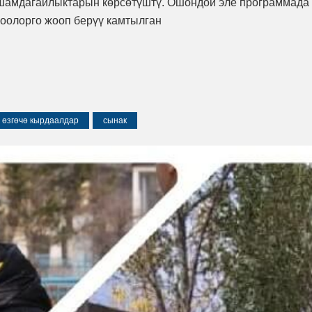
шамдагайлыктарын көрсөтүштү. Ошондой эле программада
оолорго жооп берүү камтылган
өзгөчө кырдаалдар
сынак