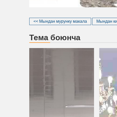
<< Мындан мурунку макала
Мындан ки
Тема боюнча