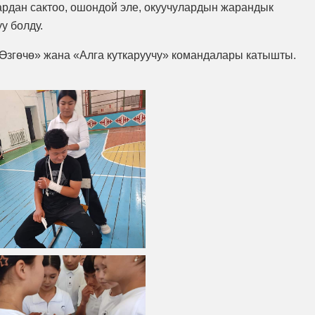
ардан сактоо, ошондой эле, окуучулардын жарандык
у болду.
 «Өзгөчө» жана «Алга куткаруучу» командалары катышты.