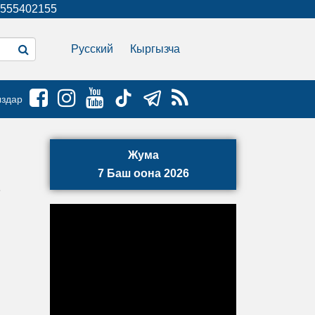
555402155
Русский
Кыргызча
ыздар
Жума
7 Баш оона 2026