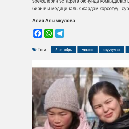
эрежелерин эстафета оюнунда командалар 
биринчи медициналык жардам көрсөтүү, сур
Алия Алымкулова
Facebook
WhatsApp
Telegram
Теги:
5-октябрь
мектеп
окуучулар