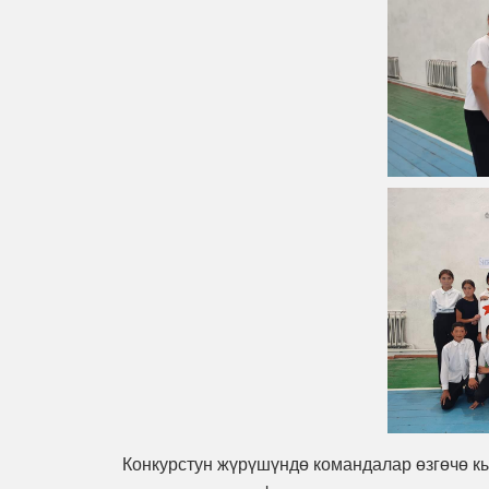
Конкурстун жүрүшүндө командалар өзгөчө к