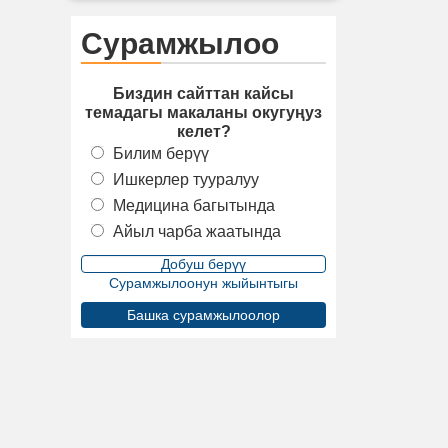
Сурамжылоо
Биздин сайттан кайсы
темадагы макаланы окугуңуз
келет?
Билим берүү
Ишкерлер тууралуу
Медицина багытында
Айыл чарба жаатында
Сурамжылоонун жыйынтыгы
Башка сурамжылоолор