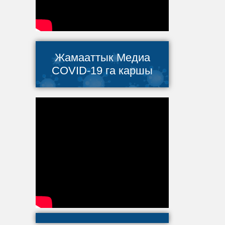
Жамааттык Медиа
COVID-19 га каршы