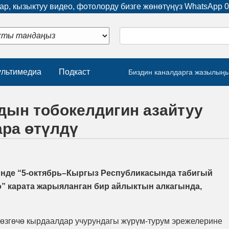
р, кызыктуу видео, фотолорду бизге жөнөтүңүз WhatsApp
0
льтимедиа
Подкаст
Биздин каналдарга жазылың
дын тобокелдигин азайтуу
ара өтүлдү
инде “5-октябрь–Кыргыз Республикасында табигый
” карата жарыяланган бир айлыктын алкагында,
өзгөчө кырдаалдар учурундагы жүрүм-турум эрежелерине