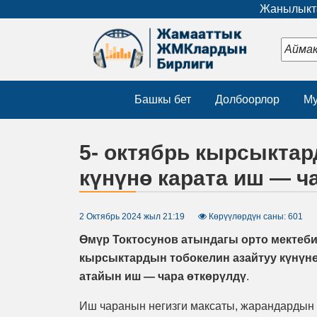
Жанылыкта
Башкы бет
Долбоорлор
Му
5- октябрь кырсыктар
күнүнө карата иш — ч
2 Октябрь 2024 жыл 21:19
Көрүүлөрдүн саны: 601
Өмүр Токтосунов атындагы орто мектеб
кырсыктардын тобокелин азайтуу күнүнө
атайын иш — чара өткөрүлдү
.
Иш чаранын негизги максаты, жарандардын 