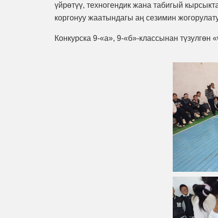
үйрөтүү, техногендик жана табигый кырсыкт
коргонуу жаатындагы аң сезимин жогорулату
Конкурска 9-«а», 9-«б»-классынан түзулгөн