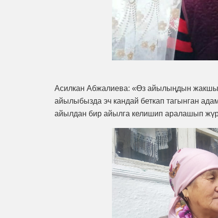
Асилкан Абжалиева: «Өз айылыңдын жакшы д
айылыбызда эч кандай беткап тагынган адам
айылдан бир айылга келишип аралашып жүр