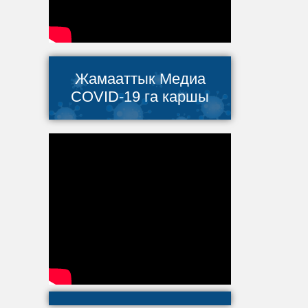
Жамааттык Медиа
COVID-19 га каршы