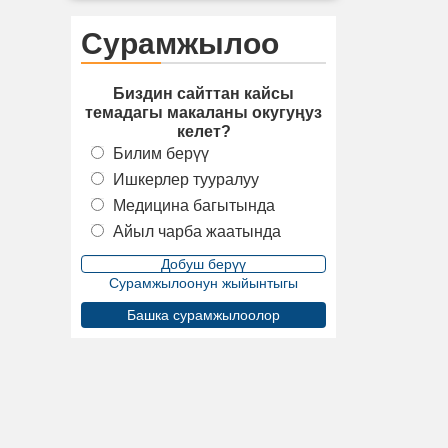
Сурамжылоо
Биздин сайттан кайсы
темадагы макаланы окугуңуз
келет?
Билим берүү
Ишкерлер тууралуу
Медицина багытында
Айыл чарба жаатында
Сурамжылоонун жыйынтыгы
Башка сурамжылоолор