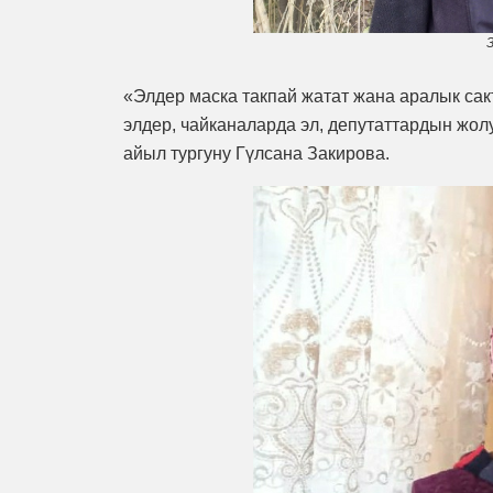
«Элдер маска такпай жатат жана аралык сакт
элдер, чайканаларда эл, депутаттардын жол
айыл тургуну Гүлсана Закирова.