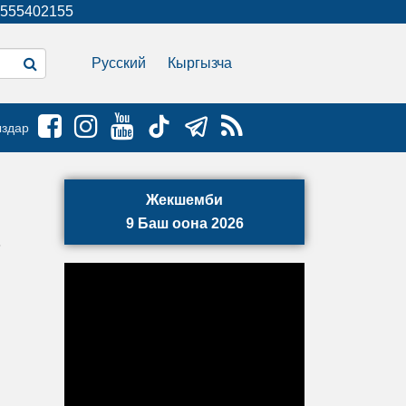
555402155
Русский
Кыргызча
ыздар
Жекшемби
9 Баш оона 2026