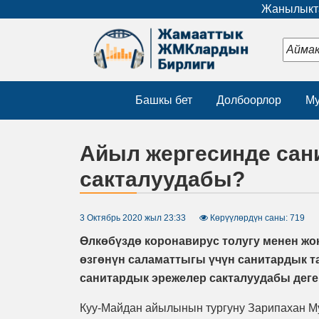
Жанылыкта
Башкы бет
Долбоорлор
Му
Айыл жергесинде сан
сакталуудабы?
3 Октябрь 2020 жыл 23:33
Көрүүлөрдүн саны: 719
Өлкөбүздө коронавирус толугу менен жок
өзгөнүн саламаттыгы үчүн санитардык т
санитардык эрежелер сакталуудабы дег
Куу-Майдан айылынын тургуну Зарипахан Му