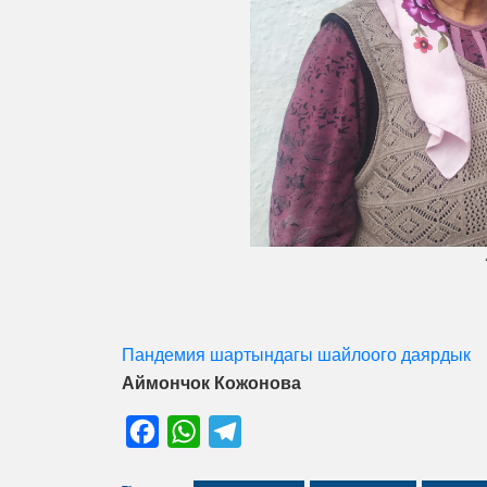
Пандемия шартындагы шайлоого даярдык
Аймончок Кожонова
Facebook
WhatsApp
Telegram