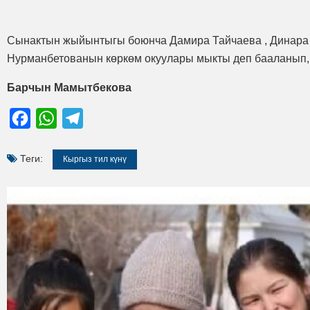
Сынактын жыйынтыгы боюнча Дамира Тайчаева , Динара
Нурманбетованын көркөм окуулары мыкты деп бааланып,
Барчын Мамытбекова
Facebook
WhatsApp
Telegram
Теги:
Кыргыз тил күнү