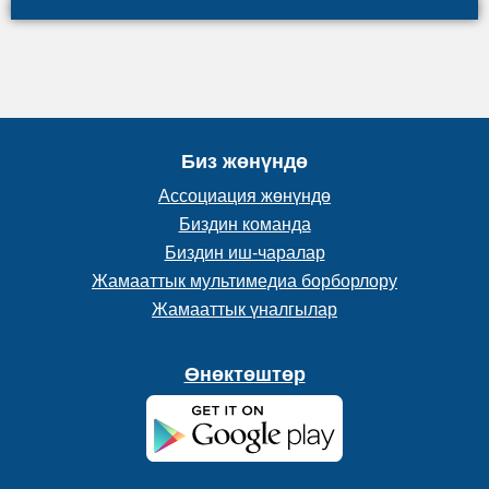
Биз жөнүндө
Ассоциация жөнүндө
Биздин команда
Биздин иш-чаралар
Жамааттык мультимедиа борборлору
Жамааттык үналгылар
Өнөктөштөр