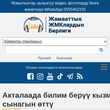
Жанылыктар, кызыктуу видео, фотолорду бизге
жөнөтүңүз WhatsApp
0555402155
Русский
Кыргызча
Биздин каналдарга жазылыңыздар
Акталаада билим берүү кызм
сынагын өттү