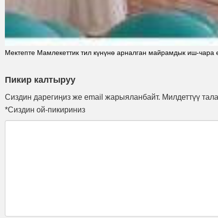
Мектепте Мамлекеттик тил күнүнө арналган майрамдык иш-чара 
Пикир калтыруу
Сиздин дарегиңиз же email жарыяланбайт. Милдеттүү тал
*Сиздин ой-пикириниз