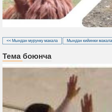
<< Мындан мурунку макала
Мындан кийинки макала
Тема боюнча