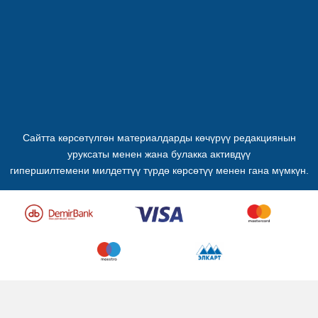
Сайтта көрсөтүлгөн материалдарды көчүрүү редакциянын
уруксаты менен жана булакка активдүү
гипершилтемени милдеттүү түрдө көрсөтүү менен гана мүмкүн.