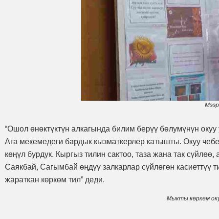
Мээр
“Ошол өнөктүктүн алкагында билим берүү бөлумүнүн окуу 
Ага мекемедеги бардык кызматкерлер катышты. Окуу чебер
көңүл бурдук. Кыргыз тилин сактоо, таза жана так сүйлөө,
Саякбай, Сагымбай өңдүү залкарлар сүйлөгөн касиеттүү 
жараткан көркөм тил” деди.
Мыкты көркөм ок