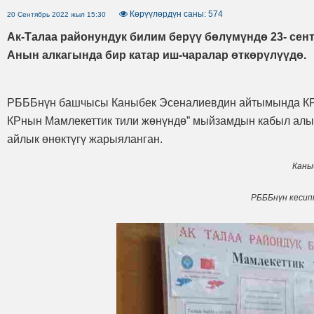
Көрүүлөрдүн саны: 574
20 Сентябрь 2022 жыл 15:30
Ак-Талаа районундук билим берүү бөлүмүндө 23- сент
Анын алкагында бир катар иш-чаралар өткөрүлүүдө.
РБББнүн башчысы Каныбек Эсеналиевдин айтымында КРн
КРнын Мамлекеттик тили жөнүндө” мыйзамдын кабыл алы
айлык өнөктүгү жарыяланган.
Каны
РБББнүн кесип