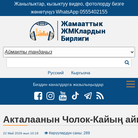
Жанылыктар, кызыктуу видео, фотолорду бизге
жөнөтүңүз WhatsApp
0555402155
Русский
Кыргызча
Биздин каналдарга жазылыңыздар
Акталаанын Чолок-Кайың ай
Көрүүлөрдүн саны: 289
22 Май 2026 жыл 10:19