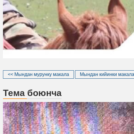
<< Мындан мурунку макала
Мындан кийинки макала
Тема боюнча