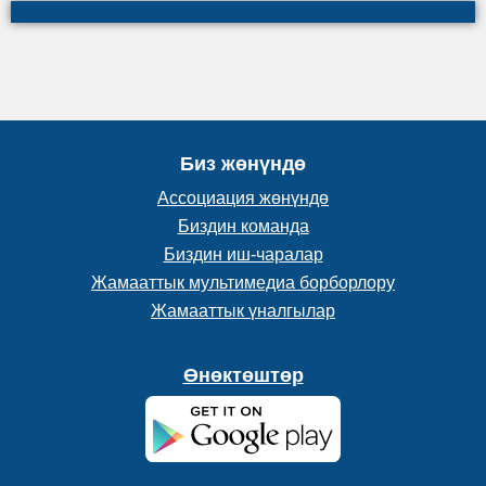
Биз жөнүндө
Ассоциация жөнүндө
Биздин команда
Биздин иш-чаралар
Жамааттык мультимедиа борборлору
Жамааттык үналгылар
Өнөктөштөр