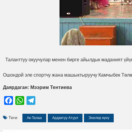
Таланттуу окуучулар менен бирге айылдык маданият үйү
Ошондой эле спортчу жана машыктыруучу Камчыбек Төлө
Даярдаган: Мээрим Тентиева
Facebook
WhatsApp
Telegram
Теги:
Ак-Талаа
Ардактуу Атуул
Энелер күнү