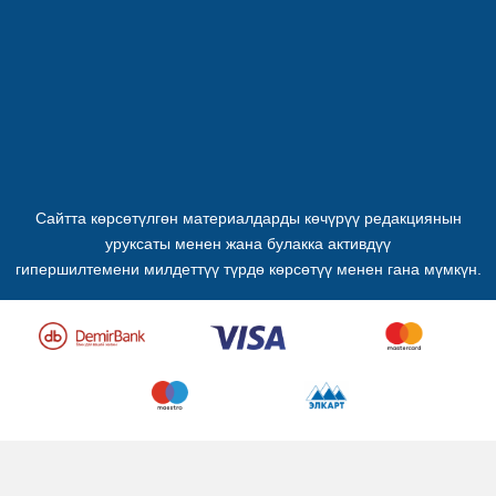
Сайтта көрсөтүлгөн материалдарды көчүрүү редакциянын
уруксаты менен жана булакка активдүү
гипершилтемени милдеттүү түрдө көрсөтүү менен гана мүмкүн.