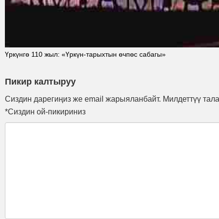
Үркүнгө 110 жыл: «Үркүн-тарыхтын өчпөс сабагы»
Пикир калтыруу
Сиздин дарегиңиз же email жарыяланбайт. Милдеттүү тал
*Сиздин ой-пикириниз