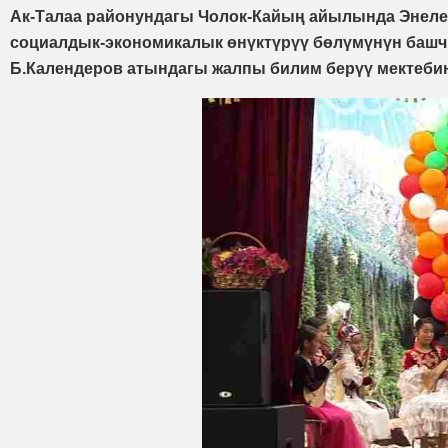
Ак-Талаа районундагы Чолок-Кайың айылында Энелер
социалдык-экономикалык өнүктүрүү бөлүмүнүн башч
Б.Календеров атындагы жалпы билим берүү мектебин