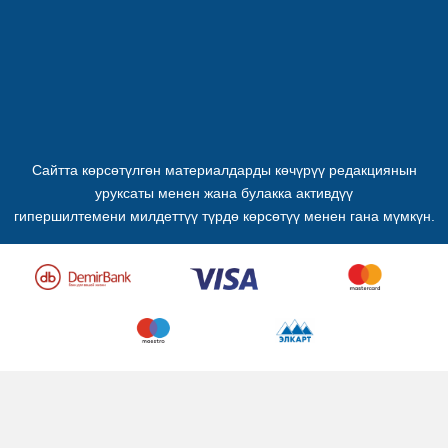
Сайтта көрсөтүлгөн материалдарды көчүрүү редакциянын
уруксаты менен жана булакка активдүү
гипершилтемени милдеттүү түрдө көрсөтүү менен гана мүмкүн.