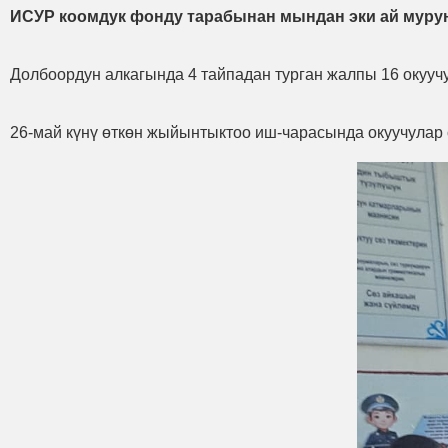
ИСУР коомдук фонду тарабынан мындан эки ай мурун
Долбоордун алкагында 4 тайпадан турган жалпы 16 окууч
26-май күнү өткөн жыйынтыктоо иш-чарасында окуучулар