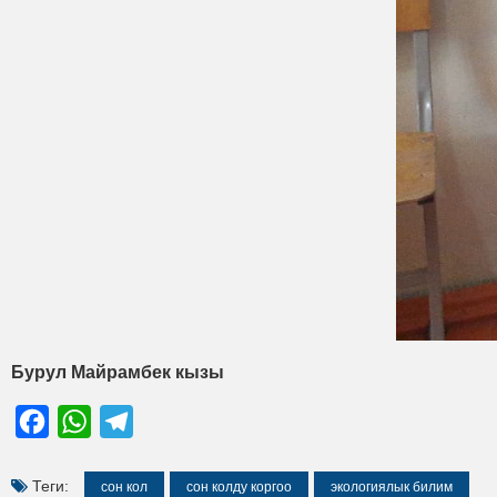
Бурул Майрамбек кызы
Facebook
WhatsApp
Telegram
Теги:
сон кол
сон колду коргоо
экологиялык билим