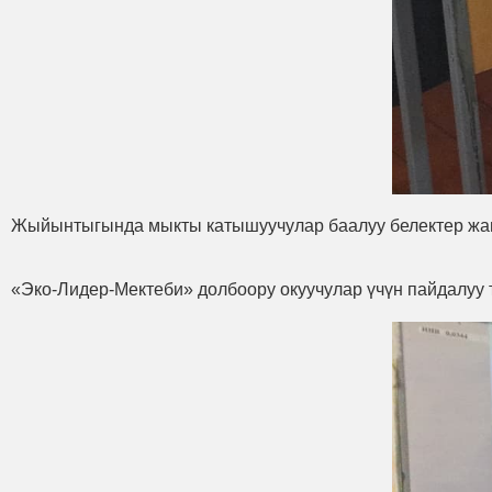
Жыйынтыгында мыкты катышуучулар баалуу белектер жан
«Эко-Лидер-Мектеби» долбоору окуучулар үчүн пайдалуу