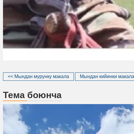
<< Мындан мурунку макала
Мындан кийинки макала
Тема боюнча