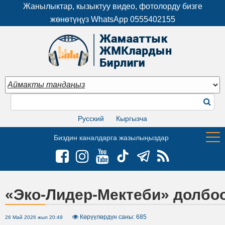
Жанылыктар, кызыктуу видео, фотолорду бизге
жөнөтүңүз WhatsApp
0555402155
Русский
Кыргызча
Биздин каналдарга жазылыңыздар
«Эко-Лидер-Мектеби» долбо
Көрүүлөрдүн саны: 685
26 Май 2026 жыл 20:49