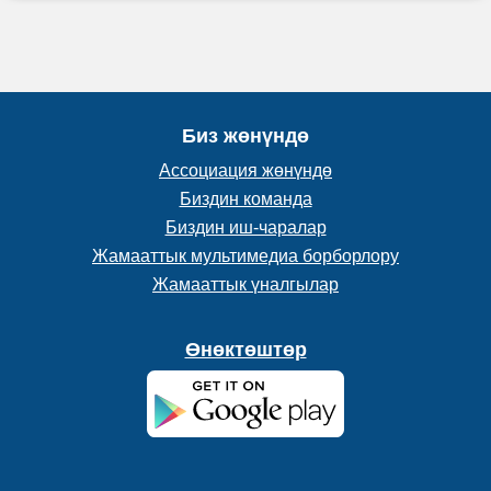
Биз жөнүндө
Ассоциация жөнүндө
Биздин команда
Биздин иш-чаралар
Жамааттык мультимедиа борборлору
Жамааттык үналгылар
Өнөктөштөр