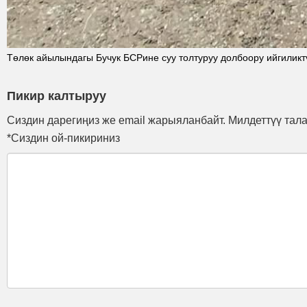
Төлөк айылындагы Бучук БСРине суу толтуруу долбоору ийгилик
Пикир калтыруу
Сиздин дарегиңиз же email жарыяланбайт. Милдеттүү тал
*Сиздин ой-пикириниз