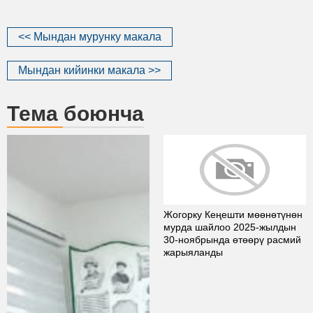
<< Мындан мурунку макала
Мындан кийинки макала >>
Тема боюнча
Жогорку Кеңешти мөөнөтүнөн
мурда шайлоо 2025-жылдын
30-ноябрында өтөөрү расмий
жарыяланды