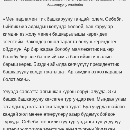
башкарууну колдойт
«Мен парламенттик башкарууну тандайт элем. Себеби,
бийлик бир адамдын колунда болбой, башкаруу ар
кимдин өз жолу менен башкарылышы керек деп
эсептейм. Закондор ошол тарапта болуш керекдеген
ойдомун. Ар бир жаран болобу, мамлекеттик ишкер
болобу бир эле баш мыйзамга баш ийиш иш алып
барыш керек. Биздин айылда көпчүлүгү президенттик
башкарууну колдоп жатышат. Ар кимдин өз көз карашы
болот экен».
Учурда саясатта аягышкан күрөш оорун алууда. Эки
башка башкарууну көксөгөн тургундар көп. Мындан улам
эл алдында катаал эки тандоо турат. Бул учурда шайлоо
кандай жол менен өткөрүлөрү азыр бүдөмүк бойдон
турууда. Себеби, жергиликтүү тургундарга түшүндүрүү
иштери жүргүзүлө электигин айыл тургуну Жумакан