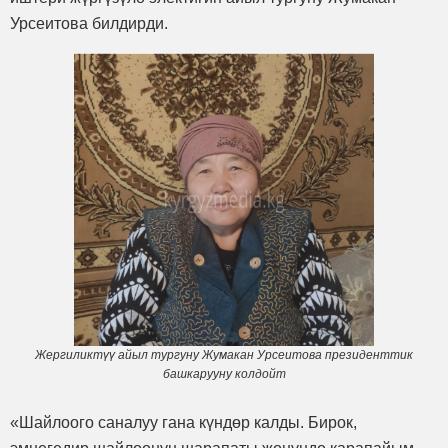
Урсеитова билдирди.
Жергиликтүү айыл тургуну Жумакан Урсеитова президенттик
башкарууну колдойт
«Шайлоого саналуу гана күндөр калды. Бирок,