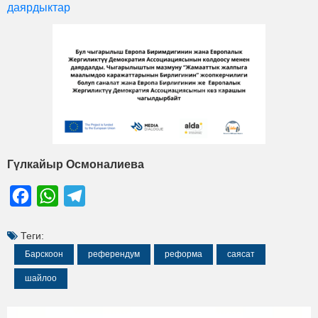
даярдыктар
Гүлкайыр Осмоналиева
Facebook
WhatsApp
Telegram
Теги:
Барскоон
референдум
реформа
саясат
шайлоо