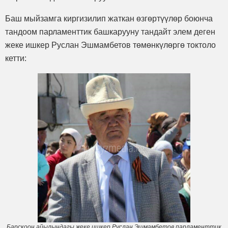
Баш мыйзамга киргизилип жаткан өзгөртүүлөр боюнча
тандоом парламенттик башкарууну тандайт элем деген
жеке ишкер Руслан Эшмамбетов төмөнкүлөргө токтоло
кетти:
Барскоон айылындагы жеке ишкер Руслан Эшмамбетов парламенттик