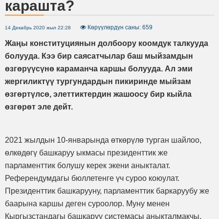
карашта?
Көрүүлөрдүн саны: 659
14 Декабрь 2020 жыл 22:28
Жаңы конституциянын долбоору коомдук талкууда
болууда. Кээ бир саясатчылар баш мыйзамдын
өзгөрүүсүнө караманча каршы болууда. Ал эми
жергиликтүү тургундардын пикиринде мыйзам
өзгөртүлсө, элеттиктердин жашоосу бир кыйла
өзгөрөт эле дейт.
2021 жылдын 10-январында өткөрүлө турган шайлоо,
өлкөдөгү башкаруу ыкмасы президенттик же
парламенттик болушу керек экени аныкталат.
Референдумдагы бюллетенге үч суроо коюулат.
Президенттик башкарууну, парламенттик баркаруубу же
баарына каршы деген суроолор. Муну менен
Кыргызстандагы башкаруу системасы аныкталмакчы.