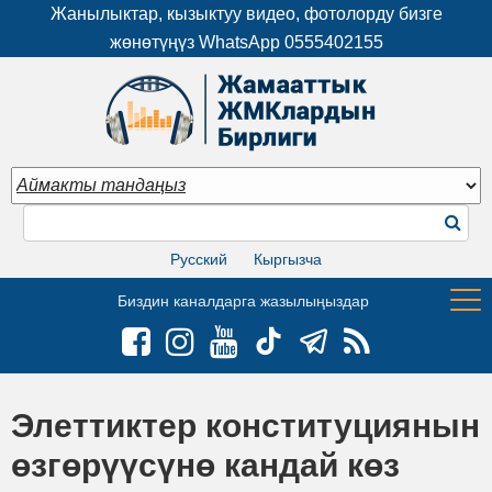
Жанылыктар, кызыктуу видео, фотолорду бизге
жөнөтүңүз WhatsApp
0555402155
Русский
Кыргызча
Биздин каналдарга жазылыңыздар
Элеттиктер конституциянын
өзгөрүүсүнө кандай көз