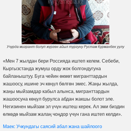
Учурда мигрант болуп жүргөн айыл тургуну Рустам Курманбек уулу
«Мен 7 жылдан бери Россияда иштеп келем. Себеби,
Кыргызстанда жумуш орду жок болгондугуна
байланыштуу. Буга чейин өкмөт мигранттардын
жашоосу, ишине эч көңүл бөлгөн эмес. Жаңы жылда,
жаңы мыйзамдар кабыл алынса, мигранттардын
жашоосуна көңүл бурулса абдан жакшы болот эле.
Негизинен мыйзам эл үчүн иштеш керек. Ал эми биздин
өлкөдө мыйзам жалаң чоңдор үчүн гана иштеп келди».
Маек: Учкундагы саясий абал жана шайлоого