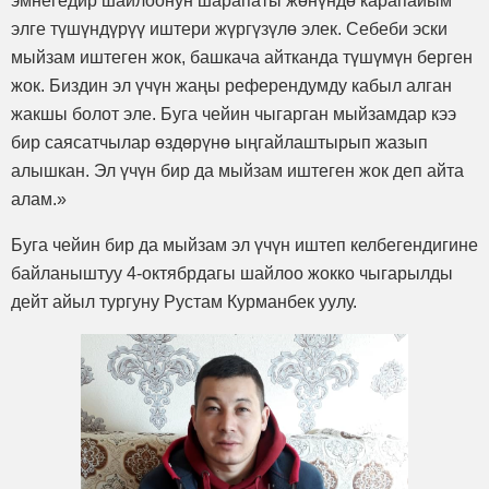
эмнегедир шайлоонун шарапаты жөнүндө карапайым
элге түшүндүрүү иштери жүргүзүлө элек. Себеби эски
мыйзам иштеген жок, башкача айтканда түшүмүн берген
жок. Биздин эл үчүн жаңы референдумду кабыл алган
жакшы болот эле. Буга чейин чыгарган мыйзамдар кээ
бир саясатчылар өздөрүнө ыңгайлаштырып жазып
алышкан. Эл үчүн бир да мыйзам иштеген жок деп айта
алам.»
Буга чейин бир да мыйзам эл үчүн иштеп келбегендигине
байланыштуу 4-октябрдагы шайлоо жокко чыгарылды
дейт айыл тургуну Рустам Курманбек уулу.