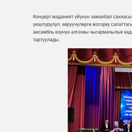
Концерт маданият үйүнүн заманбап сахнасы
уюштурулуп, көрүүчүлөргө жогорку сапаттаг
ансамбль өзүнүн алгачкы чыгармачылык кад
тартуулады.