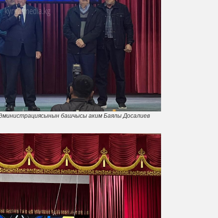
администрациясынын башчысы аким Баялы Досалиев