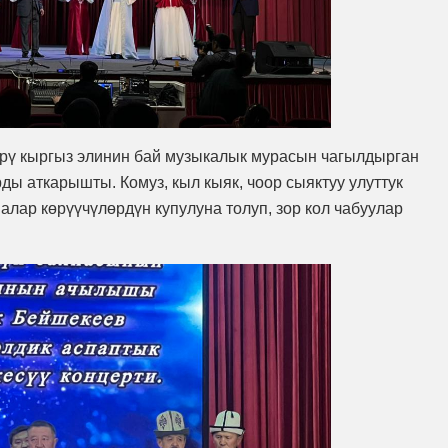
ү кыргыз элинин бай музыкалык мурасын чагылдырган
ды аткарышты. Комуз, кыл кыяк, чоор сыяктуу улуттук
лар көрүүчүлөрдүн купулуна толуп, зор кол чабуулар