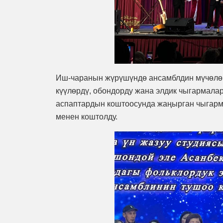
Иш-чаранын жүрүшүндө ансамблдин мүчөлөр
күүлөрдү, обондорду жана элдик чыгармалар
аспаптардын коштоосунда жаңырган чыгарма
менен коштолду.