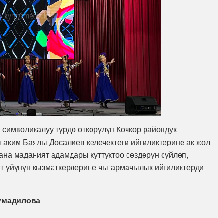
 символикалуу түрдө өткөрүлүп Кочкор райондук
аким Баялы Досалиев келечектеги ийгиликтерине ак жол
жана маданият адамдары куттуктоо сөздөрүн сүйлөп,
 үйүнүн кызматкерлерине чыгармачылык ийгиликтерди
Жумадилова