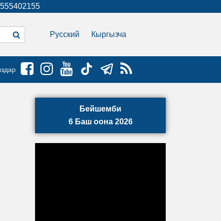
555402155
Русский
Кыргызча
ыздар
Бейшемби
6 Баш оона 2026