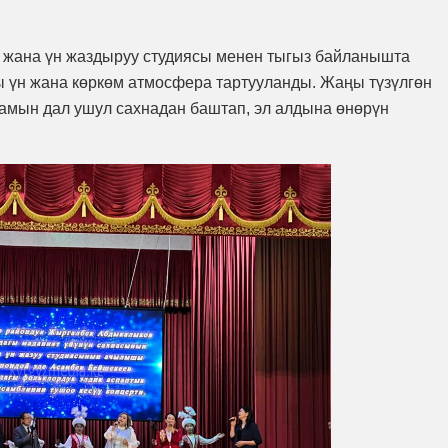
 жана үн жаздыруу студиясы менен тыгыз байланышта
ы үн жана көркөм атмосфера тартууланды. Жаңы түзүлгөн
амын дал ушул сахнадан баштап, эл алдына өнөрүн