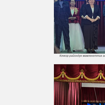
Кочкор райондук мамлекеттик 