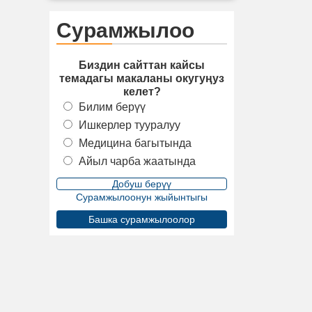
Сурамжылоо
Биздин сайттан кайсы
темадагы макаланы окугуңуз
келет?
Билим берүү
Ишкерлер тууралуу
Медицина багытында
Айыл чарба жаатында
Сурамжылоонун жыйынтыгы
Башка сурамжылоолор