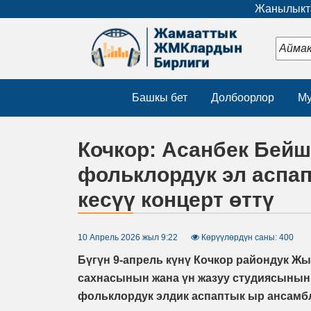
Жанылыкта
Башкы бет
Долбоорлор
Му
Кочкор: Асанбек Бей
фольклордук эл аспа
кесүү концерт өттү
10 Апрель 2026 жыл 9:22
Көрүүлөрдүн саны: 400
Бүгүн 9-апрель күнү Кочкор райондук 
сахнасынын жана үн жазуу студиясыны
фольклордук элдик аспаптык ыр ансамбл