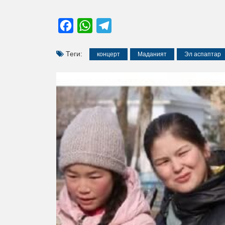
Facebook
WhatsApp
Telegram
Теги:
концерт
Маданият
Эл аспаптар