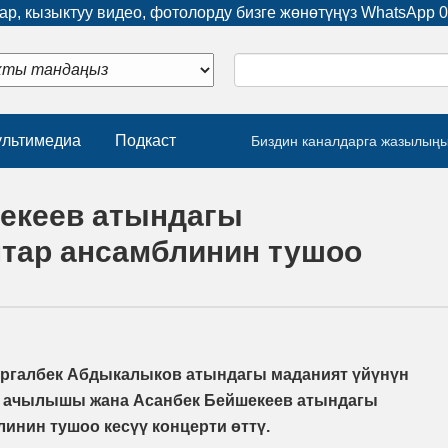
р, кызыктуу видео, фотолорду бизге жөнөтүңүз WhatsApp
0
льтимедиа
Подкаст
Биздин каналдарга жазылың
шекеев атындагы
птар ансамблинин тушоо
Жыргалбек Абдыкалыков атындагы маданият үйүнүн
н ачылышы жана Асанбек Бейшекеев атындагы
инин тушоо кесүү концерти өттү.