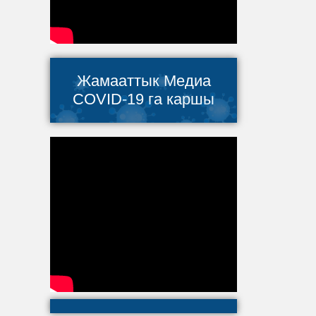
Жамааттык Медиа
COVID-19 га каршы