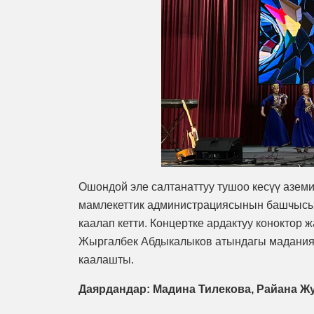
Ошондой эле салтанаттуу тушоо кесүү аземи
мамлекеттик администрациясынын башчысы 
каалап кетти. Концертке ардактуу коноктор 
Жыргалбек Абдыкалыков атындагы маданият
каалашты.
Даярдандар: Мадина Тилекова, Райана 