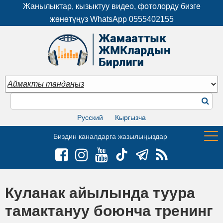
Жанылыктар, кызыктуу видео, фотолорду бизге
жөнөтүңүз WhatsApp
0555402155
Русский
Кыргызча
Биздин каналдарга жазылыңыздар
Куланак айылында туура
тамактануу боюнча тренинг