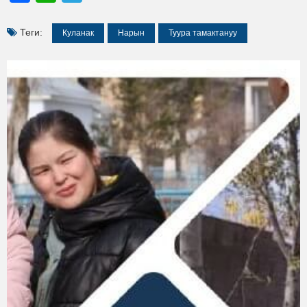
Теги:
Куланак
Нарын
Туура тамактануу