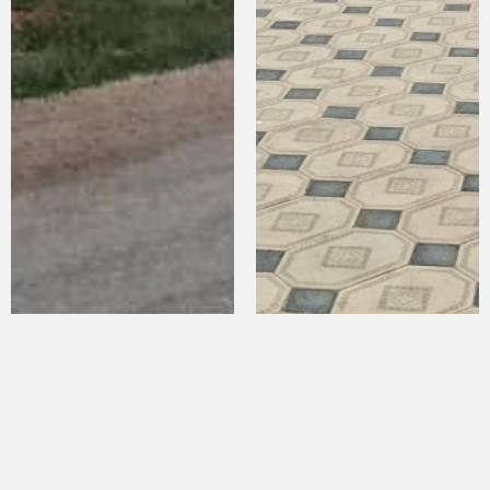
Куланакта катуу шамалдан
Куланак: Айылда сейил бак
айрым аймактарда электр
ачылды
жарыгы өчтү