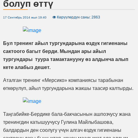
болуп өттү
Көрүүлөрдүн саны: 2863
17 Сентябрь 2014 жыл 19:40
Бул тренинг айыл тургундарына өздүк гигиенаны
сактоого багыт берди. Мындан ары айыл
тургундары туура тамактанууну өз алдынча алып
кете алабыз дешет.
Аталган тренинг «Мерсико» компаниясы тарабынан
өткөрүлүп, айыл тургундарына жакшы таасир калтырды.
Таңгабийке-Бердике бала-бакчасынын ашпозчусу жана
тренингдин катышуучусу Гулина Майлыбашова,
балдардын ден соолугу үчүн алгач өздүк гигиенаны