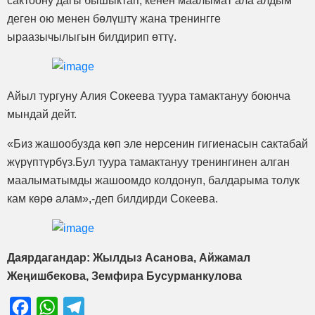
сактоону дагы бышыктап, кенен маалымат ала алдым
деген ою менен бөлүштү жана тренингге
ыраазычылыгын билдирип өттү.
Айыл тургуну Алия Сокеева туура тамактануу боюнча
мындай дейт.
«Биз жашообузда көп эле нерсенин гигиенасын сактабай
жүрүптүрбүз.Бул туура тамактануу тренингинен алган
маалыматымды жашоомдо колдонуп, балдарыма толук
кам көрө алам»,-деп билдирди Сокеева.
Даярдагандар: Жылдыз Асанова, Айжамал
Жеңишбекова, Земфира Бусурманкулова
Facebook
WhatsApp
Telegram