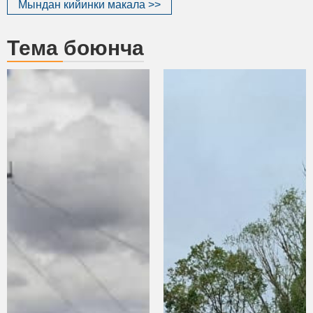
Мындан кийинки макала >>
Тема боюнча