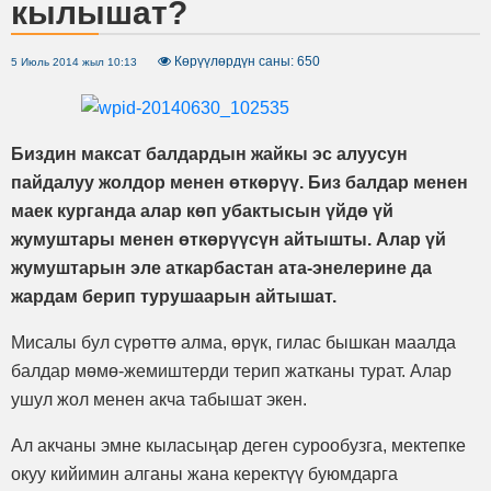
кылышат?
Көрүүлөрдүн саны: 650
5 Июль 2014 жыл 10:13
Биздин максат балдардын жайкы эс алуусун
пайдалуу жолдор менен өткөрүү. Биз балдар менен
маек курганда алар көп убактысын үйдө үй
жумуштары менен өткөрүүсүн айтышты. Алар үй
жумуштарын эле аткарбастан ата-энелерине да
жардам берип турушаарын айтышат.
Мисалы бул сүрөттө алма, өрүк, гилас бышкан маалда
балдар мөмө-жемиштерди терип жатканы турат. Алар
ушул жол менен акча табышат экен.
Ал акчаны эмне кыласыңар деген сурообузга, мектепке
окуу кийимин алганы жана керектүү буюмдарга