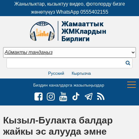
Жанылыктар, кызыктуу видео, фотолорду бизге
жөнөтүңүз WhatsApp
0555402155
Русский
Кыргызча
Биздин каналдарга жазылыңыздар
Кызыл-Булакта балдар
жайкы эс алууда эмне