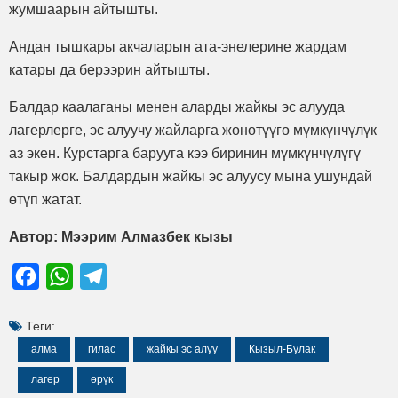
жумшаарын айтышты.
Андан тышкары акчаларын ата-энелерине жардам
катары да берээрин айтышты.
Балдар каалаганы менен аларды жайкы эс алууда
лагерлерге, эс алуучу жайларга жөнөтүүгө мүмкүнчүлүк
аз экен. Курстарга барууга кээ биринин мүмкүнчүлүгү
такыр жок. Балдардын жайкы эс алуусу мына ушундай
өтүп жатат.
Автор: Мээрим Алмазбек кызы
Facebook
WhatsApp
Telegram
Теги:
алма
гилас
жайкы эс алуу
Кызыл-Булак
лагер
өрүк