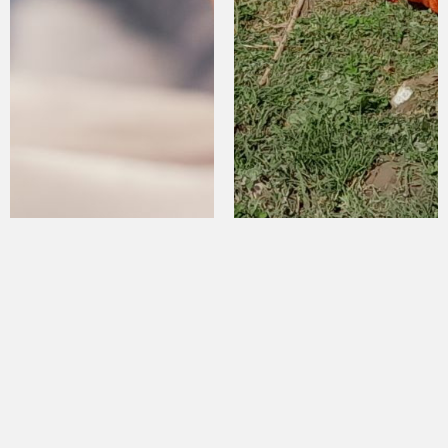
Жайкы эс алуу баланын
Ноокатта дыйкандар
өсүүсүнө мүмкүнчүлүк
алмаларын 8 сомдон 22 сомго
чейин сатышууда
Пикир калтыруу
Сиздин дарегиңиз же email жарыяланбайт. Милдеттүү
талаалар *белгиси менен белгиленген
*Сиздин ой-пикириниз