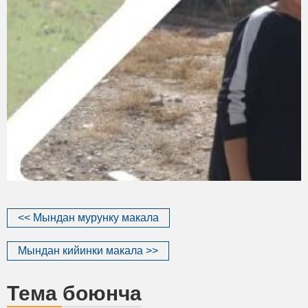
<< Мындан мурунку макала
Мындан кийинки макала >>
Тема боюнча