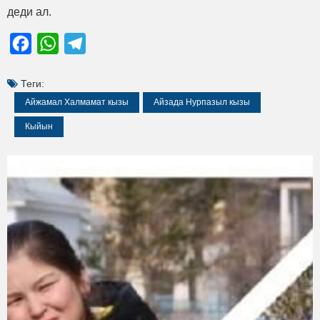
деди ал.
Facebook
WhatsApp
Telegram
Теги:
Айжамал Халмамат кызы
Айзада Нурпазыл кызы
Кыйын