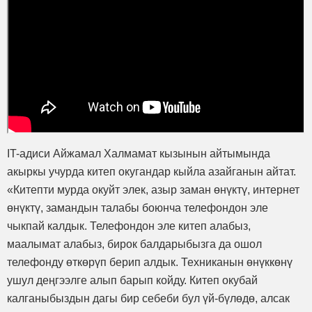
IT-адиси Айжамал Халмамат кызынын айтымында
акыркы учурда китеп окугандар кыйла азайганын айтат.
«Китепти мурда окуйт элек, азыр заман өнүктү, интернет
өнүктү, замандын талабы боюнча телефондон эле
чыкпай калдык. Телефондон эле китеп алабыз,
маалымат алабыз, бирок балдарыбызга да ошол
телефонду өткөрүп берип алдык. Техниканын өнүккөнү
ушул деңгээлге алып барып койду. Китеп окубай
калганыбыздын дагы бир себеби бул үй-бүлөдө, алсак