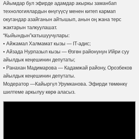
Айымдар бул эфирде адамдар акыркы заманбап
технологиялардын өнүгүүсү менен китеп кармап
окугандар азайганын айтышып, анын оң жана терс
жактарын талкуулашат.
“Кыйындын”катышуучулары:
• Айжамал Халмамат кызы — IT-адис;
• Айзада Нурпазыл кызы — Өзгөн районунун Ийри суу
айылдык кеңешинин депутаты;
• Ранахан Мадимарова — Кадамжай району, Орозбеков
айылдык кеңешинин депутаты.
Модератор —Кайыргүл Урумканова. Эфирди төмөнкү
шилтеме аркылуу көрө аласыз.