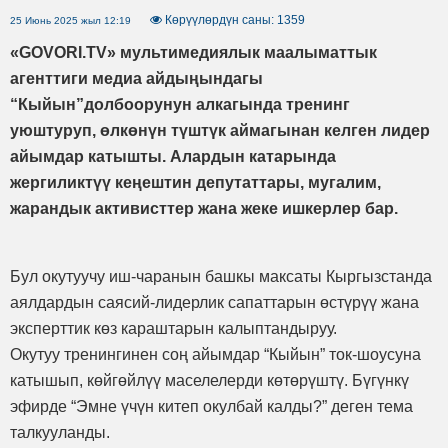
Көрүүлөрдүн саны: 1359
25 Июнь 2025 жыл 12:19
«GOVORI.TV» мультимедиялык маалыматтык
агенттиги медиа айдыңындагы
“Кыйын”долбоорунун алкагында тренинг
уюштуруп, өлкөнүн түштүк аймагынан келген лидер
айымдар катышты. Алардын катарында
жергиликтүү кеңештин депутаттары, мугалим,
жарандык активисттер жана жеке ишкерлер бар.
Бул окутуучу иш-чаранын башкы максаты Кыргызстанда
аялдардын саясий-лидерлик сапаттарын өстүрүү жана
эксперттик көз караштарын калыптандыруу.
Окутуу тренингинен соң айымдар “Кыйын” ток-шоусуна
катышып, көйгөйлүү маселелерди көтөрүштү. Бүгүнкү
эфирде “Эмне үчүн китеп окулбай калды?” деген тема
талкууланды.