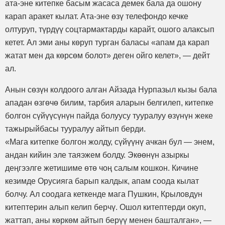
ата-эне китепке басым жасаса демек бала да ошону
карап аракет кылат. Ата-эне өзү телефондо кечке
олтуруп, түрдүү соцтармактарды карайт, ошого алаксып
кетет. Ал эми аны көруп турган баласы «апам да карап
жатат мен да көрсөм болот» деген ойго келет», — дейт
ал.
Анын сөзүн колдоого алган Айзада Нурпазыл кызы бала
ападан өзгөчө билим, тарбия аларын белгилеп, китепке
болгон сүйүүсүнүн пайда болуусу тууралуу өзүнүн жеке
тажырыйбасы тууралуу айтып берди.
«Мага китепке болгон жолду, сүйүүнү ачкан бул — энем,
андан кийин эле таяэжем болду. Экөөнүн азыркы
деңгээлге жетишиме өтө чоң салым кошкон. Кичине
кезимде Орусияга барып калдык, апам соода кылат
болчу. Ал соодага кеткенде мага Пушкин, Крыловдун
китептерин алып келип берчү. Ошол китептерди окуп,
жаттап, аны көркөм айтып берүү менен башталган», —