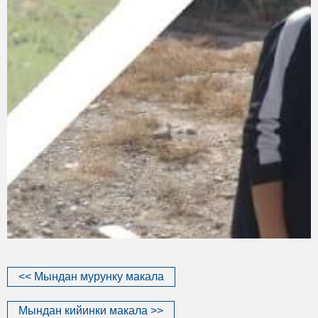
<< Мындан мурунку макала
Мындан кийинки макала >>