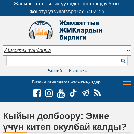
Жанылыктар, кызыктуу видео, фотолорду бизге
жөнөтүңүз WhatsApp
0555402155
Русский
Кыргызча
Биздин каналдарга жазылыңыздар
Кыйын долбоору: Эмне
үчүн китеп окулбай калды?